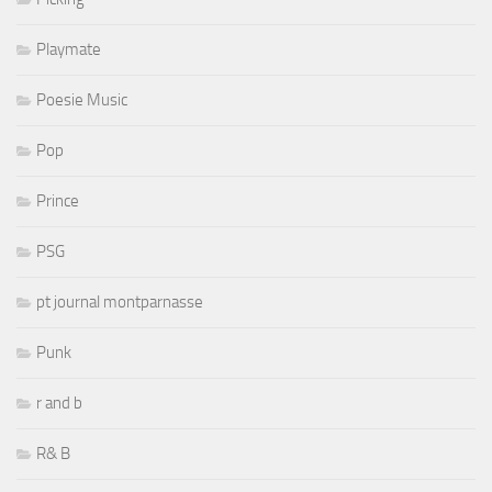
Playmate
Poesie Music
Pop
Prince
PSG
pt journal montparnasse
Punk
r and b
R& B