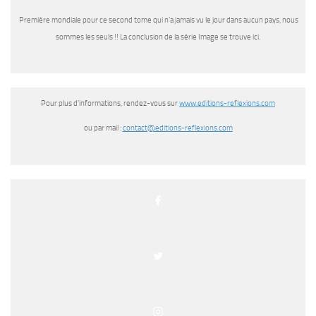
Première mondiale pour ce second tome qui n’a jamais vu le jour dans aucun pays, nous
sommes les seuls !! La conclusion de la série Image se trouve ici.
Pour plus d’informations, rendez-vous sur
www.editions-reflexions.com
ou par mail :
contact@editions-reflexions.
com