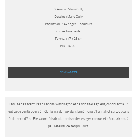
Scénario : Mario Gully
Dessins : Mario Gully
Pagination : 144 pages – couleurs
couverture rigide
Format : 17 x 25 cm
Prix : 16,50€
COMMANDER
La suite des aventures d’Hannah Washington et de son alter ego Ant, continuant leur
quête de vérité pour démêler le vrai du faux dans la mémoire d’Hannah et surtout dans
l’existence d’Ant. Elle va une fois de plus croiser des visages connus et découvrir peu à
peu l’étendu de ses pouvoirs.