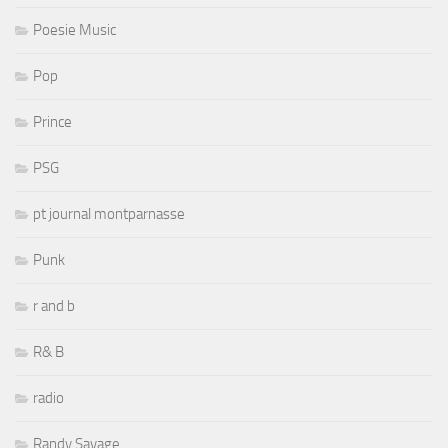
Poesie Music
Pop
Prince
PSG
pt journal montparnasse
Punk
r and b
R& B
radio
Randy Savage