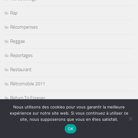
Rap
Récompenses
Reggae
Reportages
Restaurant
Rétromobile 2011
Return To Forever
Nous utilisons des cookies pour vous garantir la meilleure
Rié Furuse
expérience sur notre site web. Si vous continuez à utiliser ce
site, nous supposerons que vous en êtes satisfait.
Ringo Starr and his all band
OK