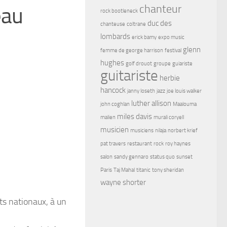
chanteur
eau
rock bootleneck
duc des
chanteuse
coltrane
lombards
erick bamy
expo music
glenn
femme de george harrison
festival
hughes
golf drouot
groupe
guiariste
guitariste
herbie
hancock
janny loseth
jazz
joe louis walker
luther allison
john coghlan
Maalouma
miles davis
malien
murali coryell
musicien
musiciens
nilaja
norbert krief
pat travers
restaurant
rock
roy haynes
salon
sandy gennaro
status quo
sunset
Paris
Taj Mahal
titanic
tony sheridan
wayne shorter
s nationaux, à un