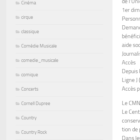
de l’Un
Cinéma
1er dim
cirque
Person
Demande
classique
bénéfic
aide soc
Comédie Musicale
Journali
comedie_musicale
Accès
Depuis P
comique
Ligne J
Accès p
Concerts
Le CMN 
Cornell Dupree
Le Cent
Country
conserv
tion de 
Country Rock
Dans le