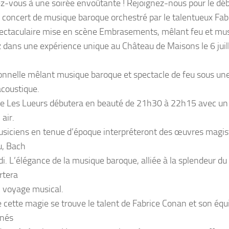
z-vous à une soirée envoûtante ! Rejoignez-nous pour le débu
 concert de musique baroque orchestré par le talentueux Fabr
pectaculaire mise en scène E
mbrasements,
mêlant feu et mu
 dans une expérience unique au Château de Maisons le 6 jui
onnelle mêlant musique baroque et spectacle de feu sous un
acoustique.
ée Les Lueurs débutera en beauté de 21h30 à 22h15 avec un
 air.
usiciens en tenue d’époque interpréteront des œuvres magist
, Bach
di. L’élégance de la musique baroque, alliée à la splendeur d
rtera
 voyage musical.
e cette magie se trouve le talent de Fabrice Conan et son équ
nnés