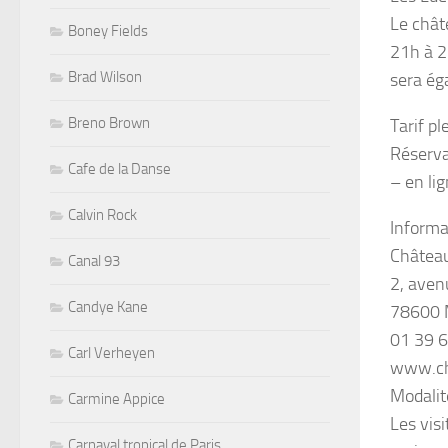
Le chât
Boney Fields
21h à 2
Brad Wilson
sera ég
Breno Brown
Tarif pl
Réserva
Cafe de la Danse
– en li
Calvin Rock
Informa
Châtea
Canal 93
2, aven
Candye Kane
78600 M
01 39 6
Carl Verheyen
www.ch
Modalit
Carmine Appice
Les vis
Carnaval tropical de Paris