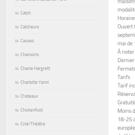
maisons
modalité
Catch
Horaire
Ouvert 
Catcheurs
septem
Causes
mai de 
À noter
Chansons
Dernier
Fermetu
Charlie Hargrett
Tarifs
Charlotte Yanni
Tarif in
Réserva
Chateaux
Gratuit
Chickenfoot
Moins d
18-25 a
Ciné/Théâtre
européen