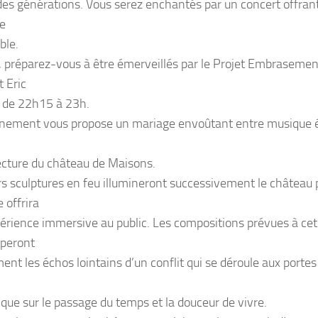
des générations. Vous serez enchantés par un concert offran
e
ble.
, préparez-vous à être émerveillés par le Projet Embraseme
t Eric
, de 22h15 à 23h.
nement vous propose un mariage envoûtant entre musique é
tecture du château de Maisons.
rs sculptures en feu illumineront successivement le château
 offrira
érience immersive au public. Les compositions prévues à cet
peront
ent les échos lointains d’un conflit qui se déroule aux portes
que sur le passage du temps et la douceur de vivre.