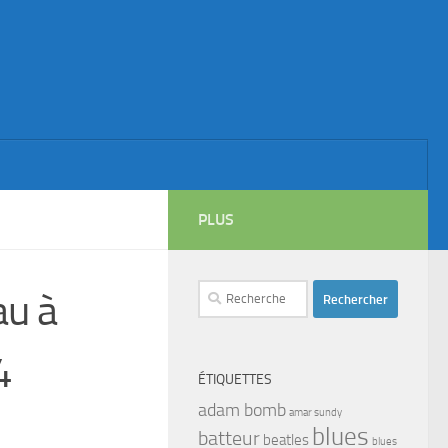
PLUS
Rechercher :
au à
4
ÉTIQUETTES
adam bomb
amar sundy
blues
batteur
beatles
blues