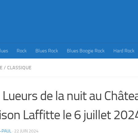
lues
Rock
Blues Rock
Blues Boogie Rock
Hard Rock
E
/
CLASSIQUE
 Lueurs de la nuit au Châte
son Laffitte le 6 juillet 202
-PAUL
·
22 JUIN 2024