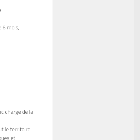
e
e 6 mois,
c chargé de la
 le territoire.
ques et