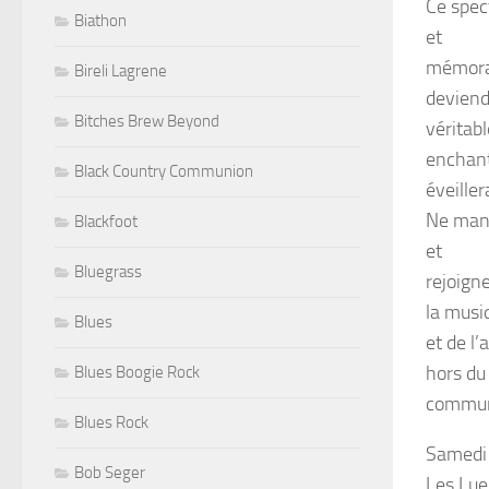
Ce spec
Biathon
et
mémorab
Bireli Lagrene
deviend
Bitches Brew Beyond
véritab
enchant
Black Country Communion
éveiller
Ne manq
Blackfoot
et
Bluegrass
rejoign
la musi
Blues
et de l’
hors du
Blues Boogie Rock
commun
Blues Rock
Samedi 
Bob Seger
Les Lueu