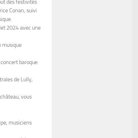
t des festivités
ice Conan, suivi
sique.
llet 2024 avec une
e musique
 concert baroque
rales de Lully,
u château, vous
ipe, musiciens