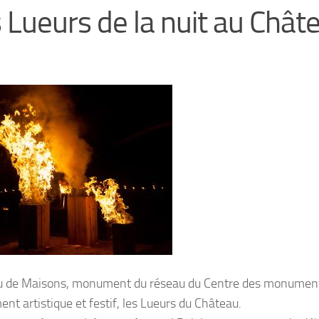
 Lueurs de la nuit au Chât
 de Maisons, monument du réseau du Centre des monument
nt artistique et festif, les Lueurs du Château.