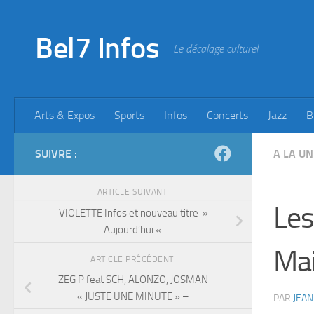
Skip to content
Bel7 Infos
Le décalage culturel
Arts & Expos
Sports
Infos
Concerts
Jazz
B
SUIVRE :
A LA UN
ARTICLE SUIVANT
Les
VIOLETTE Infos et nouveau titre »
Aujourd’hui «
Mai
ARTICLE PRÉCÉDENT
ZEG P feat SCH, ALONZO, JOSMAN
« JUSTE UNE MINUTE » –
PAR
JEAN