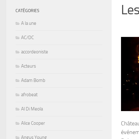
Les
CATÉGORIES
A la une
AC/DC
accordeoniste
Acteurs
Adam Bomb
afrobeat
Al Di Meola
Château
Alice Cooper
événeme
Angus Young