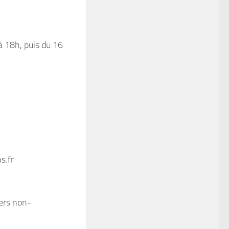
à 18h, puis du 16
s.fr
iers non-