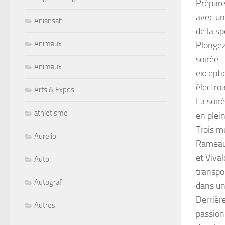
Prépare
avec un
Aniansah
de la s
Animaux
Plongez
soirée
Animaux
excepti
électro
Arts & Expos
La soir
athletisme
en plein
Trois m
Aurelio
Rameau
et Vival
Auto
transpo
Autograf
dans un
Derrièr
Autres
passio