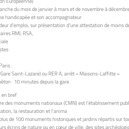
ion Européenne)
anche du mois de janvier à mars et de novembre à décembr
ne handicapée et son accompagnateur
ur d’emploi, sur présentation d’une attestation de moins d
iaires RMI, RSA,
iale
stes
aris :
 (Gare Saint-Lazare) ou RER A, arrêt « Maisons-Laffitte »
iéton : 10 minutes depuis la gare.
en bref
re des monuments nationaux (CMN) est l’établissement publi
ation, la restauration et l’anima
plus de 100 monuments historiques et jardins répartis sur tout
urs écrins de nature ou en cœur de ville, des sites archéologi