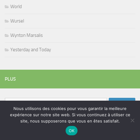
World
Wursel
Wynton Marsalis
Yesterday and Today
PLUS
Rechercher :
Nous utilisons des cookies pour vous garantir la meilleure
expérience sur notre site web. Si vous continuez à utiliser ce
site, nous supposerons que vous en êtes satisfait.
ÉTIQUETTES
OK
blues
batteur
adam bomb
beatles
amar sundy
blues rock