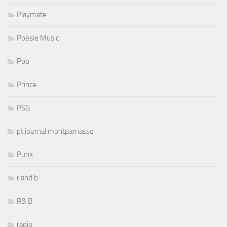
Playmate
Poesie Music
Pop
Prince
PSG
pt journal montparnasse
Punk
r and b
R& B
radio