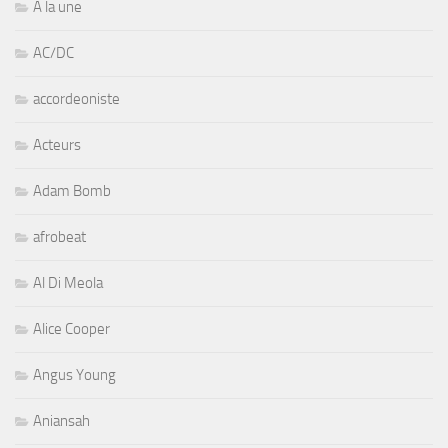
A la une
AC/DC
accordeoniste
Acteurs
Adam Bomb
afrobeat
Al Di Meola
Alice Cooper
Angus Young
Aniansah