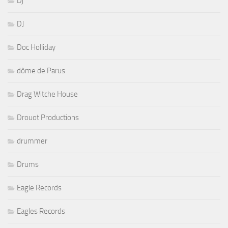
Dj
DJ
Doc Holliday
dôme de Parus
Drag Witche House
Drouot Productions
drummer
Drums
Eagle Records
Eagles Records