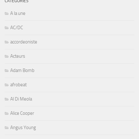
CATÉGORIES
A la une
AC/DC
accordeoniste
Acteurs
Adam Bomb
afrobeat
Al Di Meola
Alice Cooper
Angus Young