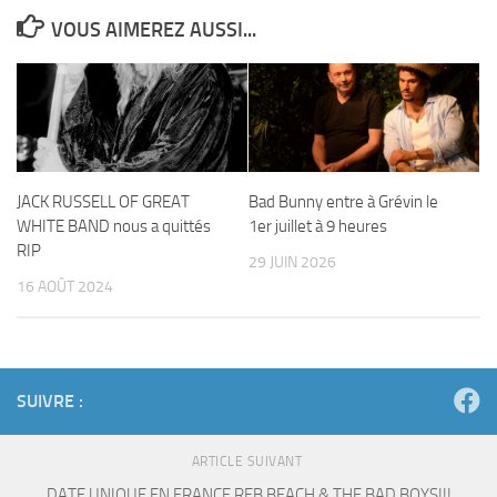
VOUS AIMEREZ AUSSI...
JACK RUSSELL OF GREAT
Bad Bunny entre à Grévin le
WHITE BAND nous a quittés
1er juillet à 9 heures
RIP
29 JUIN 2026
16 AOÛT 2024
SUIVRE :
ARTICLE SUIVANT
DATE UNIQUE EN FRANCE REB BEACH & THE BAD BOYS!!!