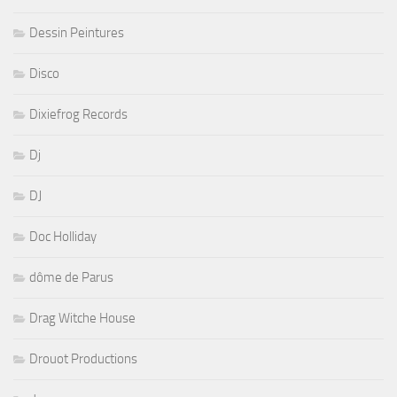
Dessin Peintures
Disco
Dixiefrog Records
Dj
DJ
Doc Holliday
dôme de Parus
Drag Witche House
Drouot Productions