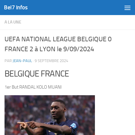
Bel7 Infos
Skip to content
A LA UNE
UEFA NATIONAL LEAGUE BELGIQUE 0
FRANCE 2 à LYON le 9/09/2024
PAR
JEAN-PAUL
·
9 SEPTEMBRE 2024
BELGIQUE FRANCE
1er But RANDAL KOLO MUANI