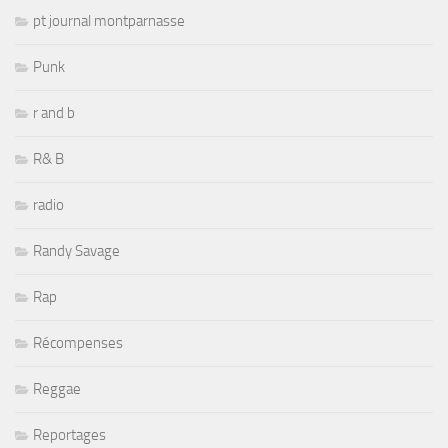
pt journal montparnasse
Punk
r and b
R& B
radio
Randy Savage
Rap
Récompenses
Reggae
Reportages