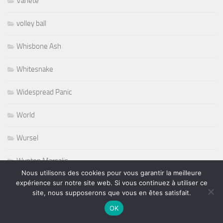
Variété
volley ball
Whisbone Ash
Whitesnake
Widespread Panic
World
Wursel
Wynton Marsalis
Nous utilisons des cookies pour vous garantir la meilleure
expérience sur notre site web. Si vous continuez à utiliser ce
Yesterday and Today
site, nous supposerons que vous en êtes satisfait.
OK