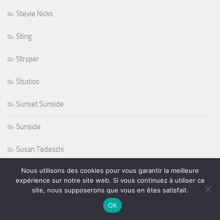
Stevie Nicks
Sting
Stryper
Studios
Sunset Sunside
Sunside
Susan Tedeschi
Nous utilisons des cookies pour vous garantir la meilleure
Ted Curson
expérience sur notre site web. Si vous continuez à utiliser ce
site, nous supposerons que vous en êtes satisfait.
télevision
OK
tennis