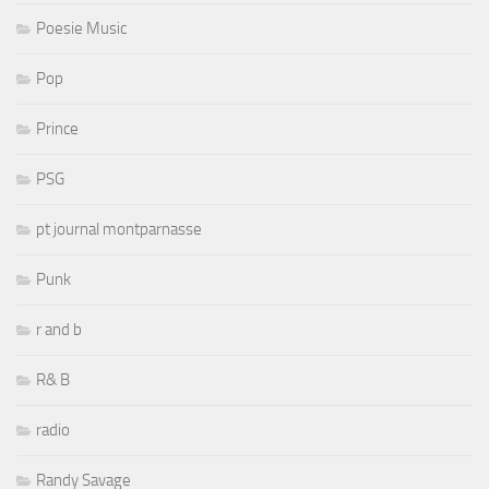
Poesie Music
Pop
Prince
PSG
pt journal montparnasse
Punk
r and b
R& B
radio
Randy Savage