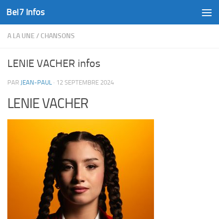
Bel7 Infos
Skip to content
A LA UNE
/
CHANSONS
LENIE VACHER infos
PAR
JEAN-PAUL
·
12 SEPTEMBRE 2024
LENIE VACHER