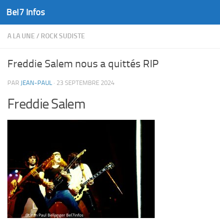
Bel7 Infos
Skip to content
A LA UNE
/
ROCK SUDISTE
Freddie Salem nous a quittés RIP
PAR
JEAN-PAUL
·
23 SEPTEMBRE 2024
Freddie Salem