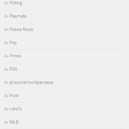
Picking
Playmate
Poesie Music
Pop
Prince
PSG
pt journal montparnasse
Punk
r and b
R& B