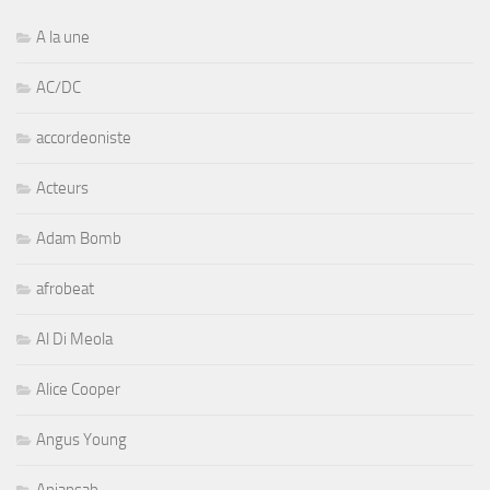
A la une
AC/DC
accordeoniste
Acteurs
Adam Bomb
afrobeat
Al Di Meola
Alice Cooper
Angus Young
Aniansah