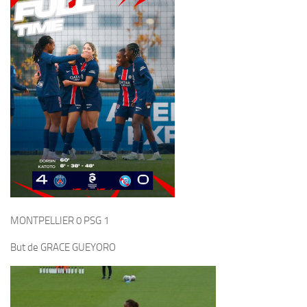
VOUS AIMEREZ AUSSI...
LADY ELLES infos concerts au
ALL STAR FEST 25 October
Théo Théâtre du 5 Février au
2020
23 Avril tous les Jeudis à