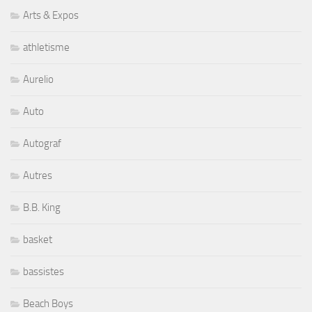
Bitches Brew Beyond
Black Country Communion
Blackfoot
Bluegrass
Blues
Blues Boogie Rock
Blues Rock
Bob Seger
Boney Fields
Brad Wilson