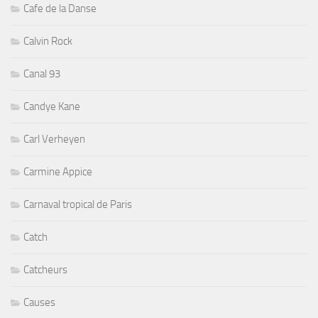
Comédie Musicale
comedie_musicale
comique
Concerts
Cornell Dupree
Country
Country Rock
cuisine
CYCLISME