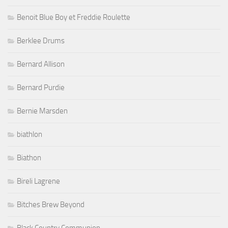
Breno Brown
Cafe de la Danse
Calvin Rock
Canal 93
Candye Kane
Carl Verheyen
Carmine Appice
Carnaval tropical de Paris
Catch
Catcheurs