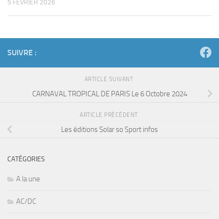
Animaux
Arts & Expos
athletisme
Aurelio
Auto
Autograf
Autres
B.B. King
basket
bassistes