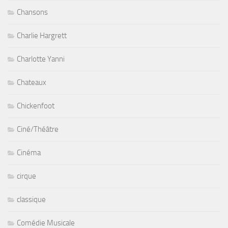
Dance
Danilo Perez
Dates de concerts
défilé Mode
Denise Richards
Dessin Peintures
Disco
Dixiefrog Records
Dj
DJ