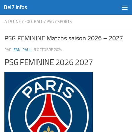
Bel7 Infos
Skip to content
A LA UNE
/
FOOTBALL
/
PSG
/
SPORTS
PSG FEMININE Matchs saison 2026 – 2027
PAR
JEAN-PAUL
·
5 OCTOBRE 2024
PSG FEMININE 2026 2027