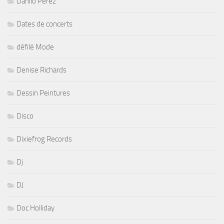
Equip Auto
Equipe française de Basket
Escrime
Expo Music (Créateurs)
Festival de Gisors
Festivals
Fête de la vie associative
Fête des vendanges de Montmartre 2011
Fêtes
Flamenco