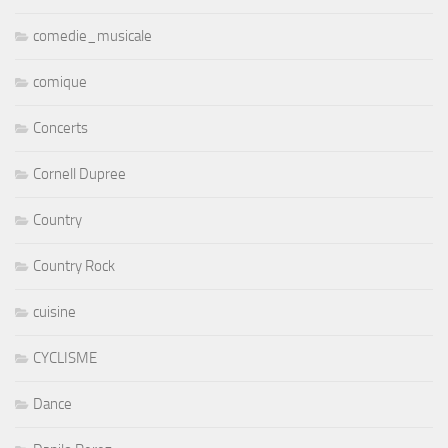
Doc Holliday
dôme de Parus
Drag Witche House
Drouot Productions
drummer
Drums
Eagle Records
Eagles Records
Eddie Kirkland
electro