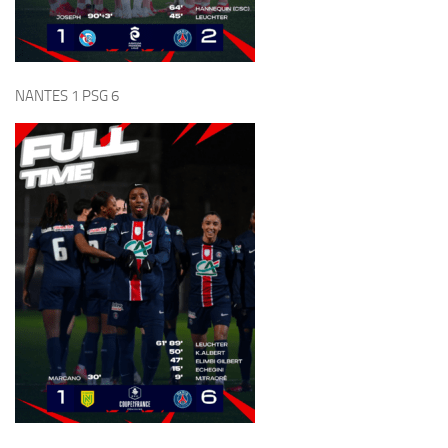
PSG 4 STRASBOURG 0
MONTPELLIER 0 PSG 1
But de GRACE GUEYORO