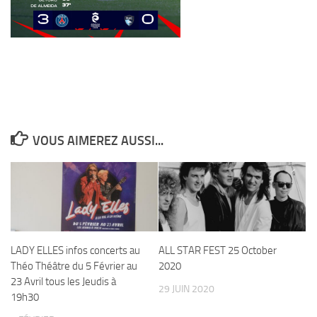
AC/DC
accordeoniste
Acteurs
Adam Bomb
afrobeat
Al Di Meola
Alice Cooper
Angus Young
Aniansah
Animaux