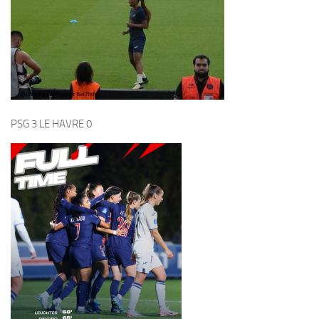
29 JUIN 2020
19h30
5 FÉVRIER 2026
SUIVRE :
ARTICLE SUIVANT
CARNAVAL TROPICAL DE PARIS Le 6 Octobre 2024
ARTICLE PRÉCÉDENT
Les éditions Solar so Sport infos
CATÉGORIES
A la une