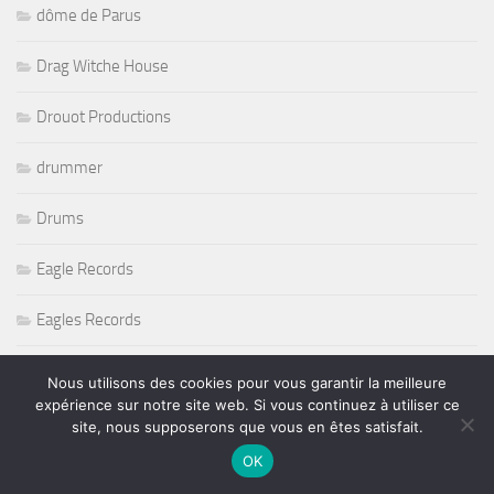
Fleetwood Mac
Football
football pfc
Funk
futsal
Gary Moore
George Benson
Nous utilisons des cookies pour vous garantir la meilleure
George Harrison
expérience sur notre site web. Si vous continuez à utiliser ce
site, nous supposerons que vous en êtes satisfait.
Girl in a Coma
OK