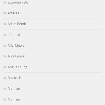
Beach Boys
Benoit Blue Boy et Freddie Roulette
Berklee Drums
Bernard Allison
Bernard Purdie
Bernie Marsden
biathlon
Biathon
Bireli Lagrene