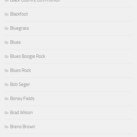
Causes
Chansons
Charlie Hargrett
Charlotte Yanni
Chateaux
Chickenfoot
Ciné/Théâtre
Cinéma
cirque
classique