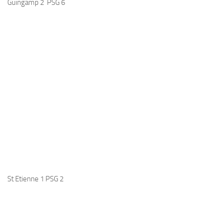
Guingamp 2 PSG 6
St Etienne 1 PSG 2
DIJON 0 PSG 1