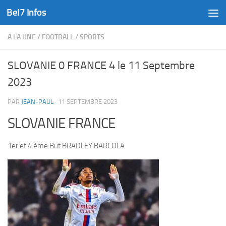
Bel7 Infos
Skip to content
A LA UNE
/
FOOTBALL
/
SPORTS
SLOVANIE 0 FRANCE 4 le 11 Septembre
2023
PAR
JEAN-PAUL
·
11 SEPTEMBRE 2023
SLOVANIE FRANCE
1er et 4 ème But BRADLEY BARCOLA