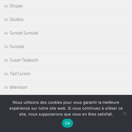
Stryper
Studios
Sunset Sunside
Sunside
Susan Tedeschi
Ted Curson
télevision
tennis
Nous utilisons des cookies pour vous garantir la meilleure
expérience sur notre site web. Si vous continuez à utiliser ce
tennis sport
site, nous supposerons que vous en êtes satisfait.
OK
The Japonese Pop Stars