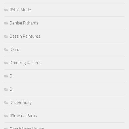
défilé Mode
Denise Richards
Dessin Peintures
Disco
Dixiefrog Records
Dj
DJ
Doc Holliday
dôme de Parus
Drag Witche House