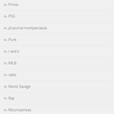
Prince
PSG
pt journal montparnasse
Punk
r and b
R& B
radio
Randy Savage
Rap
Récompenses