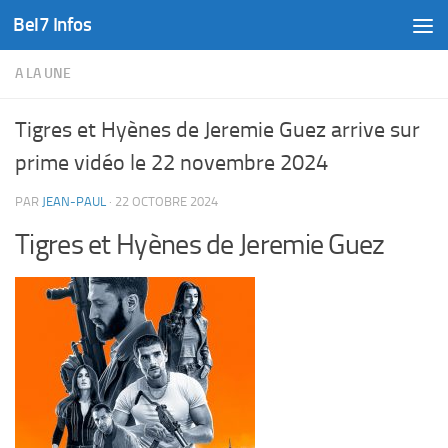
Bel7 Infos
Skip to content
A LA UNE
Tigres et Hyènes de Jeremie Guez arrive sur
prime vidéo le 22 novembre 2024
PAR
JEAN-PAUL
·
22 OCTOBRE 2024
Tigres et Hyènes de Jeremie Guez