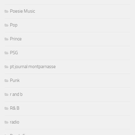
Poesie Music
Pop
Prince
PSG
pt journal montparnasse
Punk
r and b
R& B
radio