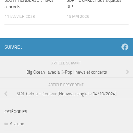
SCOTT HENDERSON news
SOPHIE GAREL nous a quittés
concerts
RIP
11 JANVIER 2023
15 MAI 2026
SUIVRE :
ARTICLE SUIVANT
Big Ocean : avec la K-Pop ! news et concerts
ARTICLE PRÉCÉDENT
Stéfi Celma – Couleur [Nouveau single le 04/10/2024]
CATÉGORIES
A la une