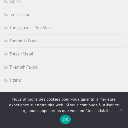
tennis
tennis sport
The Japonese Pop Stars
Thornetta Davis
Thrash Metal
Tiken Jah Fakoly
Titanic
Tommy Castro
Nous utilisons des cookies pour vous garantir la meilleure
expérience sur notre site web. Si vous continuez à utiliser ce
Tommy Shaw
site, nous supposerons que vous en êtes satisfait.
OK
Tony Martin