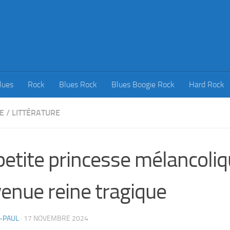
lues
Rock
Blues Rock
Blues Boogie Rock
Hard Rock
E
/
LITTÉRATURE
petite princesse mélancoli
enue reine tragique
-PAUL
·
17 NOVEMBRE 2024