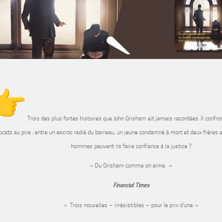
Trois des plus fortes histoires que John Grisham ait jamais racontées. Il conf
ocats au pire : entre un escroc radié du barreau, un jeune condamné à mort et deux frères 
hommes peuvent ils faire confiance à la justice ?
« Du Grisham comme on aime. »
Financial Times
« Trois nouvelles – irrésistibles – pour le prix d’une. »