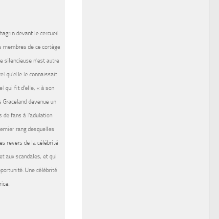
hagrin devant le cercueil
es membres de ce cortège
ce silencieuse n’est autre
el qu’elle le connaissait
qui fit d’elle, « à son
is Graceland devenue un
s de fans à l’adulation
premier rang desquelles
s revers de la célébrité
et aux scandales, et qui
portunité. Une célébrité
ice.