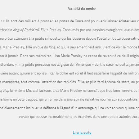
Au-delà du mythe
7. Ils sont des milliers à pousser les portes de Graceland pour venir laisser éclater leur c
étrônable
King of Rock’n’roll
, Elvis Presley. Consumés par une passion aveuglante, aucun d
ne prête attention à la petite silhouette qui les observe depuis l’escalier. Cette observatri
a Marie Presley, fille unique du
King
, et qui, à seulement neuf ans, vient de voir le monde t
ser à jamais. Dans ses mémoires, Lisa Marie Presley ne cesse de revenir à ce deuil originel 
défendant », « la petite princesse nostalgique de l’Amérique » dont le cœur ne quitta jama
uaire autant qu’une entreprise… car le dollar est roi et il faut satisfaire l’appétit de million
s menaçante, tout comme l’attention des tabloïds. Fille, et plus tard épouse de stars, au 
of Pop
lui-même Michael Jackson, Lisa Marie Presley ne connaît que trop bien l’envers et le
nsforme en bête traquée, qui enferme dans une spirale narrative nourrie aux suppositions 
insidieusement s’insinuer la défiance à l’égard d’un entourage qui ne voit en vous qu’une op
vorace qui pousse inexorablement les écorchés dans une spirale autodestructr
Lire la suite