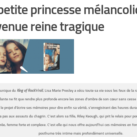
petite princesse mélancol
enue reine tragique
e unique du
King of Rock’n’roll
, Lisa Marie Presley a vécu toute sa vie sous les feux de la 
ante ne fit que rendre plus profonde encore les zones d’ombre de son cœur sans cesse 
 le projet d’écrire ses mémoires pour dire enfin sa vérité, s’enregistrant des heures du
a pas aux assauts du chagrin. C’est alors sa fille, Riley Keough, qui prit le relais pour po
rée, femme forte et complexe. C’est elle qui nous offre aujourd’hui ces mémoires en fo
posthume très intime mais profondément universelle.