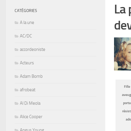
La 
CATÉGORIES
dev
A la une
AC/DC
accordeoniste
Acteurs
Adam Bomb
Fill
afrobeat
aveugl
Al Di Meola
porta
résist
Alice Cooper
ado
Angus Young