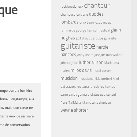
chanteur
ique
rock bootleneck
duc des
chanteuse
coltrane
lombards
erick bamy
expo music
glenn
femme de george harrison
festival
hughes
golf drouot
groupe
guiariste
guitariste
herbie
hancock
janny loseth
jazz
joe louis walker
luther allison
john coghlan
Maalouma
miles davis
malien
murali coryell
musicien
musiciens
nilaja
norbert krief
pat travers
restaurant
rock
roy haynes
rampe dont la lumière
salon
sandy gennaro
status quo
sunset
brisé. Longtemps, elle
Paris
Taj Mahal
titanic
tony sheridan
rant, mais son cœur ne
wayne shorter
rter la voix de sa mère
rme de conversation