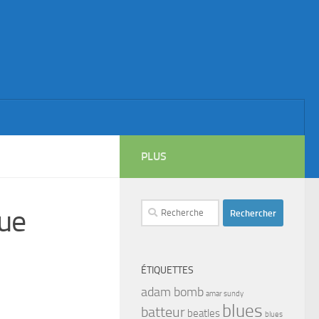
PLUS
Rechercher :
que
ÉTIQUETTES
adam bomb
amar sundy
blues
batteur
beatles
blues