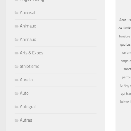
Aniansah
Août 197
Animaux
de l’ind
funèbre 
Animaux
que Lis
Arts & Expos
se bri
corps 
athletisme
sanct
parfoi
Aurelio
le
King 
Auto
qui tra
laisse 
Autograf
Autres