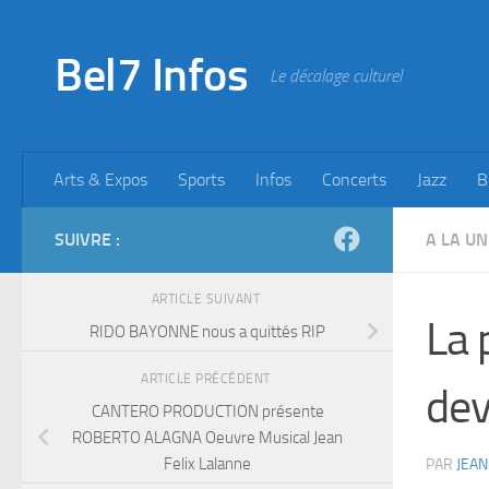
Skip to content
Bel7 Infos
Le décalage culturel
Arts & Expos
Sports
Infos
Concerts
Jazz
B
SUIVRE :
A LA UN
ARTICLE SUIVANT
La 
RIDO BAYONNE nous a quittés RIP
ARTICLE PRÉCÉDENT
dev
CANTERO PRODUCTION présente
ROBERTO ALAGNA Oeuvre Musical Jean
Felix Lalanne
PAR
JEAN