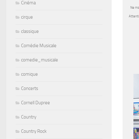
Cinéma
Ne man
Attenti
cirque
classique
Comédie Musicale
comedie_musicale
comique
Concerts
Cornell Dupree
Country
Country Rock