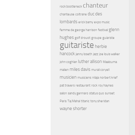
chanteur
rock bootleneck
duc des
chanteuse
coltrane
lombards
erick bamy
expo music
glenn
femme de george harrison
festival
hughes
golf drouot
groupe
guiariste
guitariste
herbie
hancock
janny loseth
jazz
joe louis walker
luther allison
john coghlan
Maalouma
miles davis
malien
murali coryell
musicien
musiciens
nilaja
norbert krief
pat travers
restaurant
rock
roy haynes
salon
sandy gennaro
status quo
sunset
Paris
Taj Mahal
titanic
tony sheridan
wayne shorter