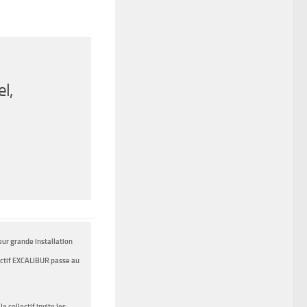
l,
leur grande installation
lectif EXCALIBUR passe au
 collectif invite les