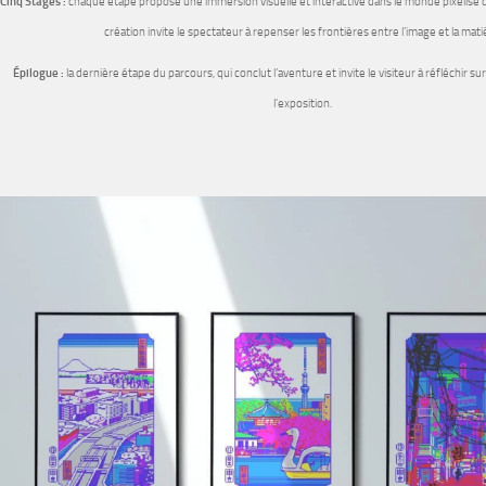
Cinq Stages :
chaque étape propose une immersion visuelle et interactive dans le monde pixelis
création invite le spectateur à repenser les frontières entre l’image et la mati
Épilogue :
la dernière étape du parcours, qui conclut l’aventure et invite le visiteur à réfléchir s
l’exposition.