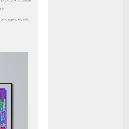
é d’EXCALIBUR, où chaque
ère.
ur ce voyage au-delà de