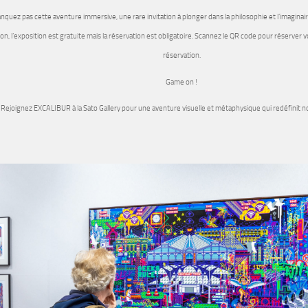
quez pas cette aventure immersive, une rare invitation à plonger dans la philosophie et l’imaginai
on, l’exposition est gratuite mais la réservation est obligatoire. Scannez le QR code pour réserver vot
réservation.
Game on !
Rejoignez EXCALIBUR à la Sato Gallery pour une aventure visuelle et métaphysique qui redéfinit notr