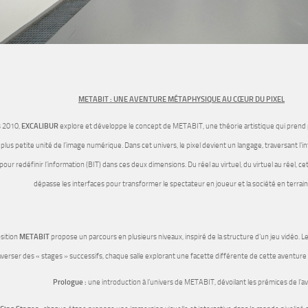
METABIT : UNE AVENTURE MÉTAPHYSIQUE AU CŒUR DU PIXEL
 2010,
EXCALIBUR
explore et développe le concept de METABIT, une théorie artistique qui prend 
la plus petite unité de l’image numérique. Dans cet univers, le pixel devient un langage, traversant l’in
 pour redéfinir l’information (BIT) dans ces deux dimensions. Du réel au virtuel, du virtuel au réel, c
dépasse les interfaces pour transformer le spectateur en joueur et la société en terrain
sition
METABIT
propose un parcours en plusieurs niveaux, inspiré de la structure d’un jeu vidéo. Les
averser des « stages » successifs, chaque salle explorant une facette différente de cette aventure en
Prologue :
une introduction à l’univers de METABIT, dévoilant les prémices de l’a