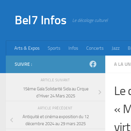
Skip to content
Bel7 Infos
Le décalage culturel
Arts & Expos
Sports
Infos
Concerts
Jazz
B
SUIVRE :
A LA UN
ARTICLE SUIVANT
Le 
15ème Gala Solidarité Sida au Cirque
d’Hiver 24 Mars 2025
« M
ARTICLE PRÉCÉDENT
Antiquité et cinéma exposition du 12
vir
décembre 2024 au 29 mars 2025