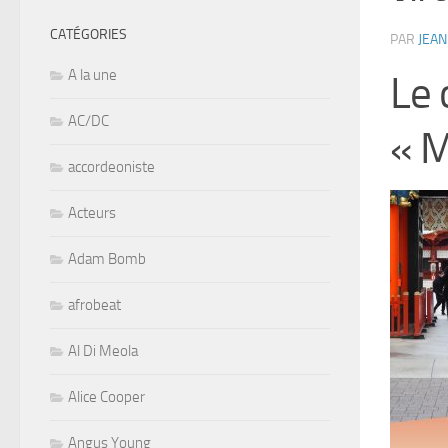
CATÉGORIES
PAR
JEAN
A la une
Le 
AC/DC
« M
accordeoniste
Acteurs
Adam Bomb
afrobeat
Al Di Meola
Alice Cooper
Angus Young