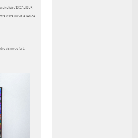
re pixelisé d’EXCALIBUR.
re visite ou via le lien de
e vision de l’art.