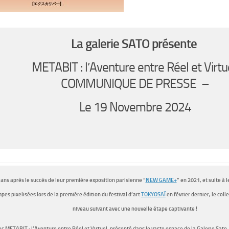
La galerie SATO présente
METABIT : l’Aventure entre Réel et Virtue
COMMUNIQUE DE PRESSE –
Le 19 Novembre 2024
 ans après le succès de leur première exposition parisienne “
NEW GAME+
” en 2021, et suite à 
pes pixelisées lors de la première édition du festival d’art
TOKYOSAÏ
en février dernier, le col
niveau suivant avec une nouvelle étape captivante !
c METABIT : l’Aventure entre Réel et Virtuel, présenté dans le vaste espace de la Galerie Sato, le