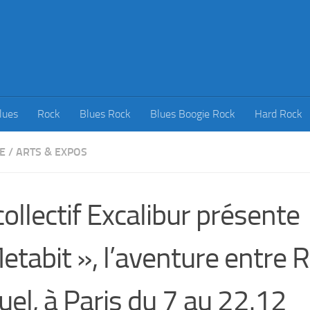
lues
Rock
Blues Rock
Blues Boogie Rock
Hard Rock
E
/
ARTS & EXPOS
collectif Excalibur présente
etabit », l’aventure entre R
tuel, à Paris du 7 au 22.12