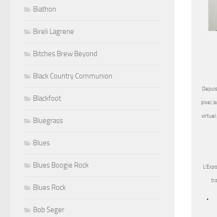
Biathon
Bireli Lagrene
Bitches Brew Beyond
Black Country Communion
Depuis
Blackfoot
pixel, 
virtuel
Bluegrass
Blues
Blues Boogie Rock
L’Expo
tr
Blues Rock
Bob Seger