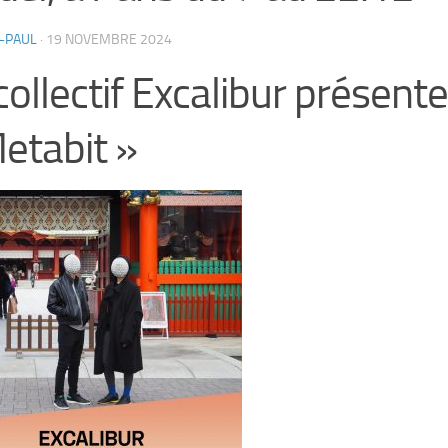
-PAUL
·
19 NOVEMBRE 2024
collectif Excalibur présente
etabit »