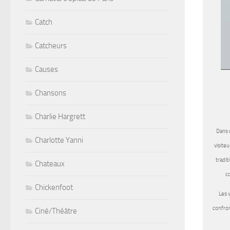
Catch
Catcheurs
Causes
Chansons
Charlie Hargrett
Dans 
Charlotte Yanni
visite
tradit
Chateaux
co
Chickenfoot
Les v
confron
Ciné/Théâtre