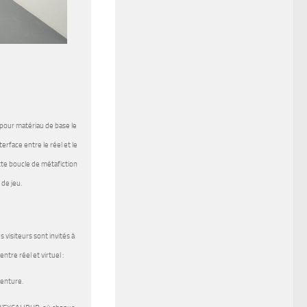
pour matériau de base le
terface entre le réel et le
ette boucle de métafiction
 de jeu.
 visiteurs sont invités à
tre réel et virtuel :
venture.