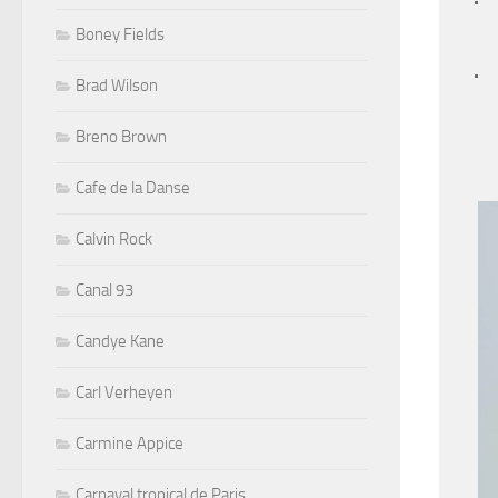
Boney Fields
Brad Wilson
Breno Brown
Cafe de la Danse
Calvin Rock
Canal 93
Candye Kane
Carl Verheyen
Carmine Appice
Carnaval tropical de Paris