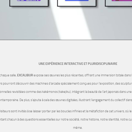
UNE EXPÉRIENCE INTERACTIVE ET PLURIDISCIPLINAIRE
chaque salle,
EXCALIBUR
expose ses œuvres les plus récentes, offrant une immersion totale dans le
urs pourront découvrir des machines d’arcade spécialement conçues pour l’exposition, des sculptur
ionnelles revisitées comme des kakémonos (kakejiku), intégrant la beauté de l’art japonais dans u
ntemporaine. De plus, s’ajoute à cela des œuvres digitales, illustrant l’engagement du collectif da
isiteurs sont invités à se laisser porter par les boucles infinies et la métafiction de cet univers, où le
tant chacun à des questions essentielles sur notre société, notre histoire, notre identité, notre cult
même.