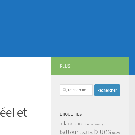
PLUS
Rechercher :
éel et
ÉTIQUETTES
adam bomb
amar sundy
blues
batteur
beatles
blues