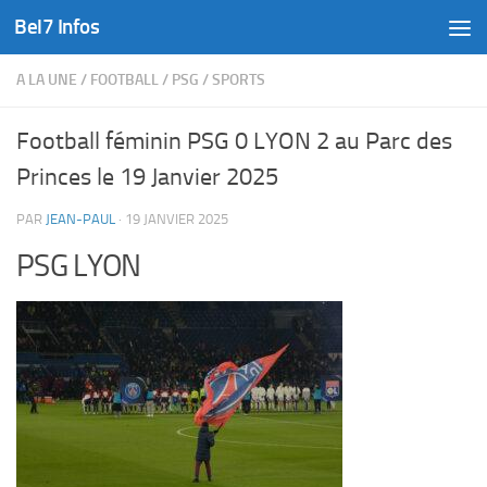
Bel7 Infos
Skip to content
A LA UNE
/
FOOTBALL
/
PSG
/
SPORTS
Football féminin PSG 0 LYON 2 au Parc des
Princes le 19 Janvier 2025
PAR
JEAN-PAUL
·
19 JANVIER 2025
PSG LYON