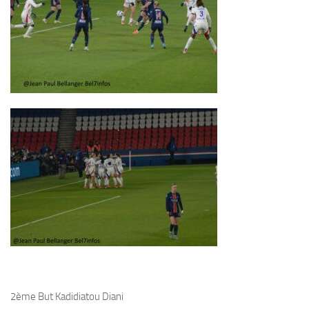
2ème But Kadidiatou Diani