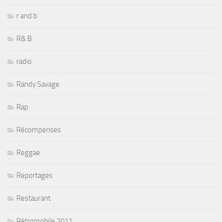
r and b
R& B
radio
Randy Savage
Rap
Récompenses
Reggae
Reportages
Restaurant
Rétromobile 2011