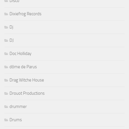
Disco
Dixiefrog Records
Dj
DJ
Doc Holliday
dôme de Parus
Drag Witche House
Drouot Productions
drummer
Drums