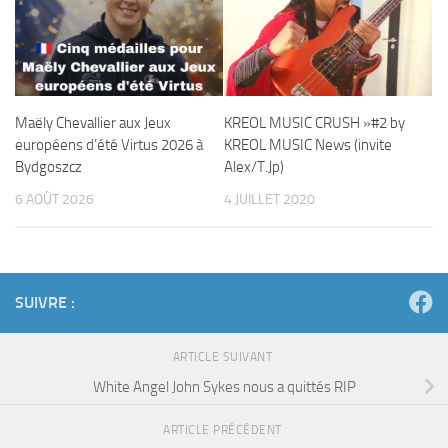
Maëly Chevallier aux Jeux
KREOL MUSIC CRUSH »#2 by
européens d’été Virtus 2026 à
KREOL MUSIC News (invite
Bydgoszcz
Alex/T.Jp)
6 AOÛT 2026
4 JUILLET 2020
SUIVRE :
ARTICLE SUIVANT
White Angel John Sykes nous a quittés RIP
ARTICLE PRÉCÉDENT