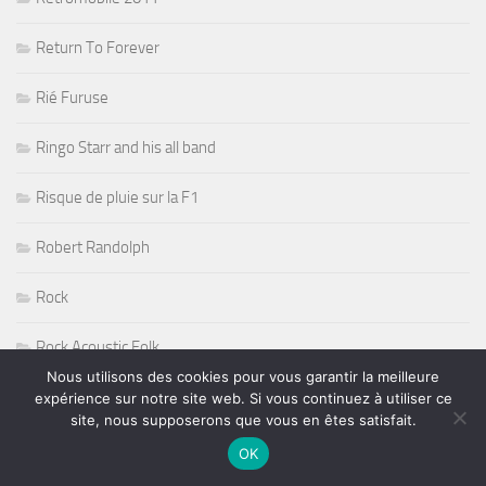
Return To Forever
Rié Furuse
Ringo Starr and his all band
Risque de pluie sur la F1
Robert Randolph
Rock
Rock Acoustic Folk
Nous utilisons des cookies pour vous garantir la meilleure
Rock Blues
expérience sur notre site web. Si vous continuez à utiliser ce
site, nous supposerons que vous en êtes satisfait.
Rock Guitare
OK