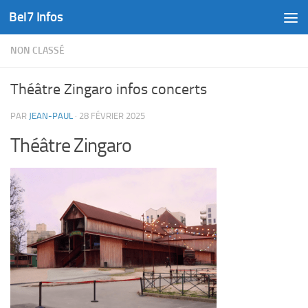
Bel7 Infos
Skip to content
NON CLASSÉ
Théâtre Zingaro infos concerts
PAR
JEAN-PAUL
·
28 FÉVRIER 2025
Théâtre Zingaro