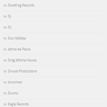
Dixiefrog Records
Dj
DJ
Doc Holliday
dôme de Parus
Drag Witche House
Drouot Productions
drummer
Drums
Eagle Records