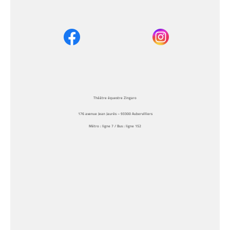
Théâtre équestre Zingaro
176 avenue Jean Jaurès – 93300 Aubervilliers
Métro : ligne 7 / Bus : ligne 152