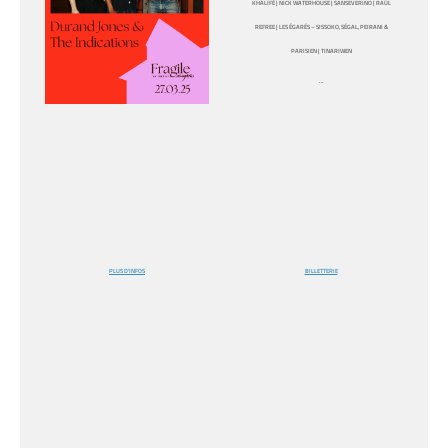
KHALIFÉ
|
NICK WATERHOUSE |
SANSEVERINO
| RAÜL
REFREE | LES ÉGARÉS – SISSOKO, SÉGAL, PEIRANI &
PARISIEN |
TINARIWEN
…
PLUS D’INFOS
BILLETTERIE