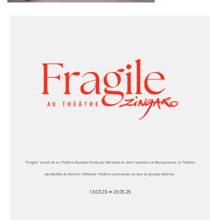
“Fragile” prend vie au Théâtre équestre fondé par Bartabas et vient rejoindre La Maroquinerie, le Théâtre
des Bouffes du Nord et l’Athénée Théâtre Louis-Jouvet au sein du groupe Astérios.
13.03.25 ➔ 23.05.25