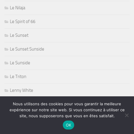
Le Nilaja
Le Spirit of 66
Le Sunset
Le Sunset Sunside
Le Sunside
Le Triton
Lenny White
Nous utilisons des cookies pour vous garantir la meilleure
Lenny Wolf
expérience sur notre site web. Si vous continuez à utiliser ce
site, nous supposerons que vous en êtes satisfait.
Levon Helm
OK
Lindsey Buckingham