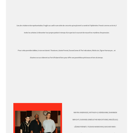
Lieu de création et de représentation, Fragile accueille une série de concerts qui explorent la rareté et l’éphémère. Pensé comme un écrin, il
invite les artistes à réinventer leur propre poésie le temps d’un spectacle ouvrant de nouvelles manières d’expression.
Pour cette première édition, le ton est donné :
Tinariwen, Léonie Pernet, Durand Jones & The Indications, Molécule, Tigran Hamasyan…
et
d’autres se succéderont au Fort d’Aubervilliers pour offrir une parenthèse précieuse et hors du temps.
MAYRA ANDRADE
| ARTHUR H | KEREN ANN | SHANNON
WRIGHT |
DURAND JONES & THE INDICATIONS
| MOLÉCULE |
LÉONIE PERNET | TIGRAN HAMASYAN | BACHAR MAR-