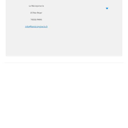
La Maroquinerie
23 Rue Boyer
75020 PARIS
infos@lamaroquinerie.fr