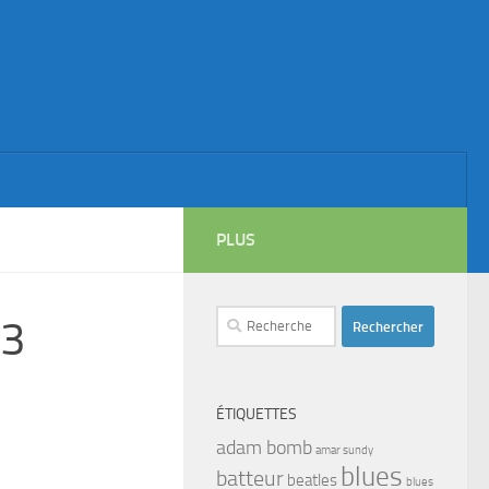
PLUS
Rechercher :
 3
ÉTIQUETTES
adam bomb
amar sundy
blues
batteur
beatles
blues