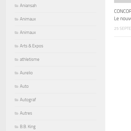
Aniansah
CONCORD
Le nou
Animaux
25 SEPT
Animaux
Arts & Expos
athletisme
Aurelio
Auto
Autograf
Autres
B.B. King