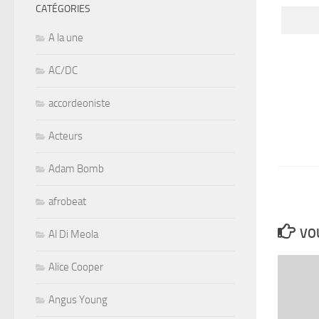
CATÉGORIES
A la une
AC/DC
accordeoniste
Acteurs
Adam Bomb
afrobeat
VOU
Al Di Meola
Alice Cooper
Angus Young