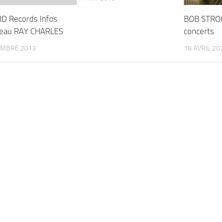
 Records Infos
BOB STRO
veau RAY CHARLES
concerts
EMBRE 2013
18 AVRIL 20