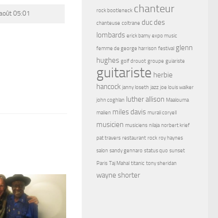
chanteur
rock bootleneck
août 05:01
duc des
chanteuse
coltrane
lombards
erick bamy
expo music
glenn
femme de george harrison
festival
hughes
golf drouot
groupe
guiariste
guitariste
herbie
hancock
janny loseth
jazz
joe louis walker
luther allison
john coghlan
Maalouma
miles davis
malien
murali coryell
musicien
musiciens
nilaja
norbert krief
pat travers
restaurant
rock
roy haynes
salon
sandy gennaro
status quo
sunset
Paris
Taj Mahal
titanic
tony sheridan
wayne shorter