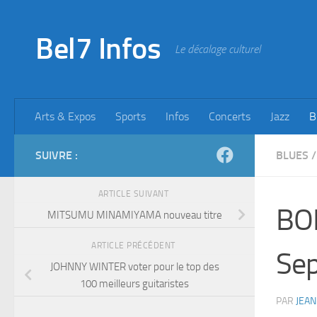
Skip to content
Bel7 Infos
Le décalage culturel
Arts & Expos
Sports
Infos
Concerts
Jazz
B
SUIVRE :
BLUES
/
ARTICLE SUIVANT
BO
MITSUMU MINAMIYAMA nouveau titre
ARTICLE PRÉCÉDENT
Se
JOHNNY WINTER voter pour le top des
100 meilleurs guitaristes
PAR
JEAN