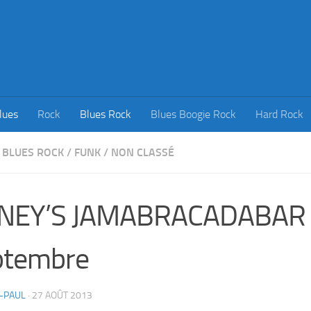
lues
Rock
Blues Rock
Blues Boogie Rock
Hard Rock
BLUES ROCK
/
FUNK
/
NON CLASSÉ
NEY’S JAMABRACADABAR
ptembre
-PAUL
·
27 AOÛT 2013