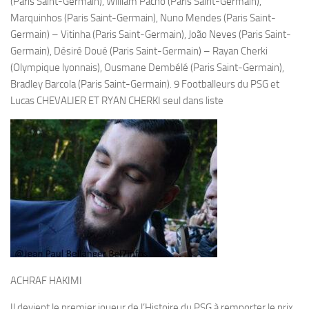
(Paris Saint-Germain), William Pacho (Paris Saint-Germain),
Marquinhos (Paris Saint-Germain), Nuno Mendes (Paris Saint-
Germain) – Vitinha (Paris Saint-Germain), João Neves (Paris Saint-
Germain), Désiré Doué (Paris Saint-Germain) – Rayan Cherki
(Olympique lyonnais), Ousmane Dembélé (Paris Saint-Germain),
Bradley Barcola (Paris Saint-Germain). 9 Footballeurs du PSG et
Lucas CHEVALIER ET RYAN CHERKI seul dans liste
ACHRAF HAKIMI
Il devient le premier joueur de l’Histoire du PSG à remporter le prix