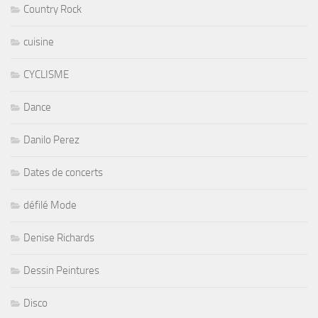
Country Rock
cuisine
CYCLISME
Dance
Danilo Perez
Dates de concerts
défilé Mode
Denise Richards
Dessin Peintures
Disco