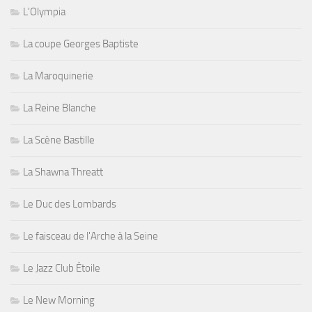
L'Olympia
La coupe Georges Baptiste
La Maroquinerie
La Reine Blanche
La Scène Bastille
La Shawna Threatt
Le Duc des Lombards
Le faisceau de l'Arche à la Seine
Le Jazz Club Étoile
Le New Morning