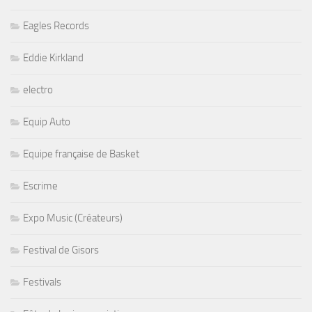
Eagles Records
Eddie Kirkland
electro
Equip Auto
Equipe française de Basket
Escrime
Expo Music (Créateurs)
Festival de Gisors
Festivals