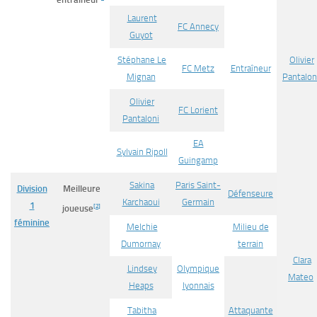
Laurent
FC Annecy
Guyot
Stéphane Le
Olivier
FC Metz
Entraîneur
Mignan
Pantalon
Olivier
FC Lorient
Pantaloni
EA
Sylvain Ripoll
Guingamp
Sakina
Paris Saint-
Division
Meilleure
Défenseure
Karchaoui
Germain
1
[
2
]
joueuse
féminine
Melchie
Milieu de
Dumornay
terrain
Clara
Lindsey
Olympique
Mateo
Heaps
lyonnais
Tabitha
Attaquante