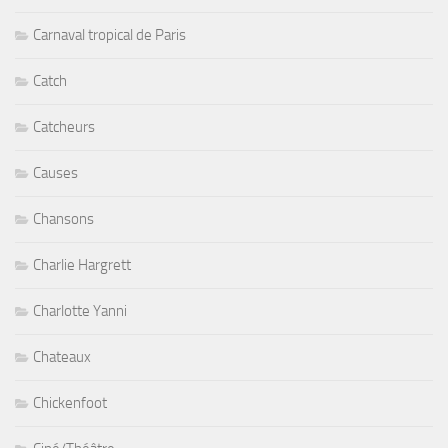
Carnaval tropical de Paris
Catch
Catcheurs
Causes
Chansons
Charlie Hargrett
Charlotte Yanni
Chateaux
Chickenfoot