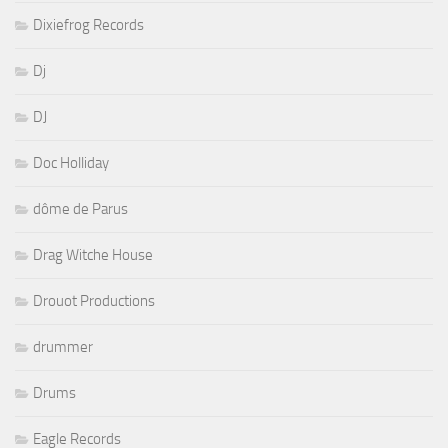
Dixiefrog Records
Dj
DJ
Doc Holliday
dôme de Parus
Drag Witche House
Drouot Productions
drummer
Drums
Eagle Records