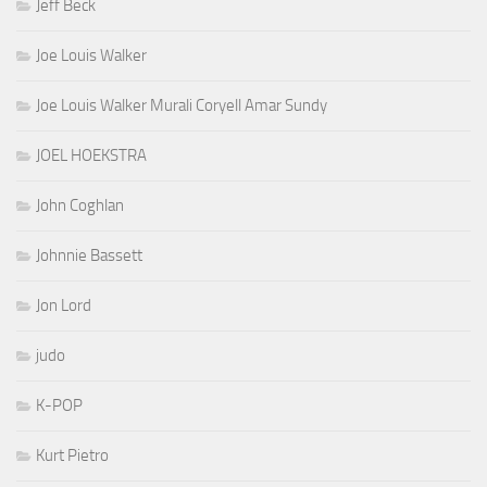
Jeff Beck
Joe Louis Walker
Joe Louis Walker Murali Coryell Amar Sundy
JOEL HOEKSTRA
John Coghlan
Johnnie Bassett
Jon Lord
judo
K-POP
Kurt Pietro