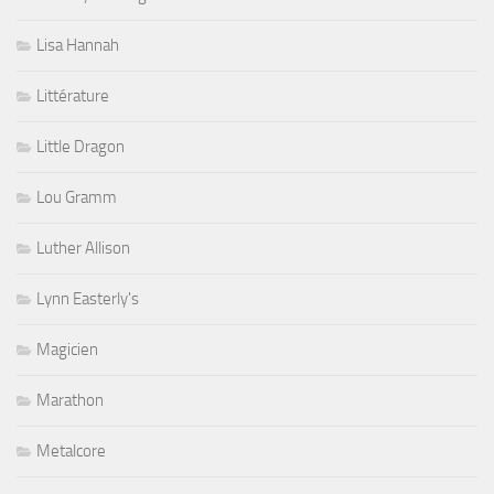
Lisa Hannah
Littérature
Little Dragon
Lou Gramm
Luther Allison
Lynn Easterly's
Magicien
Marathon
Metalcore