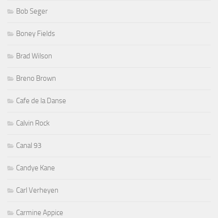
Bob Seger
Boney Fields
Brad Wilson
Breno Brown
Cafe de la Danse
Calvin Rock
Canal 93
Candye Kane
Carl Verheyen
Carmine Appice