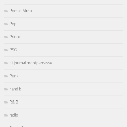
Poesie Music
Pop
Prince
PSG
pt journal montparnasse
Punk
r and b
R& B
radio