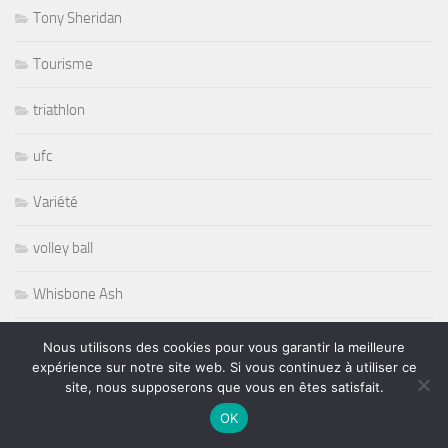
Tony Sheridan
Tourisme
triathlon
ufc
Variété
volley ball
Whisbone Ash
Whitesnake
Nous utilisons des cookies pour vous garantir la meilleure
expérience sur notre site web. Si vous continuez à utiliser ce
Widespread Panic
site, nous supposerons que vous en êtes satisfait.
OK
World