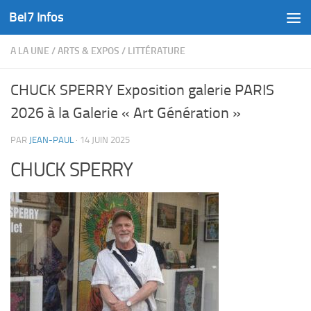
Bel7 Infos
Skip to content
A LA UNE
/
ARTS & EXPOS
/
LITTÉRATURE
CHUCK SPERRY Exposition galerie PARIS
2026 à la Galerie « Art Génération »
PAR
JEAN-PAUL
·
14 JUIN 2025
CHUCK SPERRY