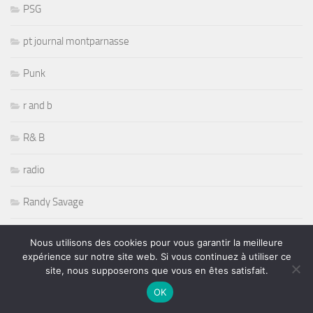
PSG
pt journal montparnasse
Punk
r and b
R& B
radio
Randy Savage
Rap
Nous utilisons des cookies pour vous garantir la meilleure
expérience sur notre site web. Si vous continuez à utiliser ce
Récompenses
site, nous supposerons que vous en êtes satisfait.
OK
Reggae