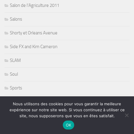
Salon de l'Agriculture 2011
Salons
Shorty et Orleans Avenue
Side FX and Kim Cameron
SLAM
Soul
Sports
Stevie Nicks
Nous utilisons des cookies pour vous garantir la meilleure
expérience sur notre site web. Si vous continuez à utiliser ce
Sting
site, nous supposerons que vous en êtes satisfait.
OK
Stryper