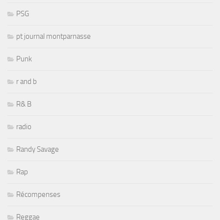
PSG
pt journal montparnasse
Punk
r and b
R& B
radio
Randy Savage
Rap
Récompenses
Reggae