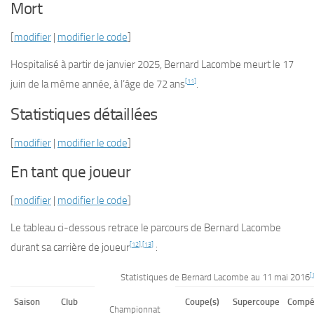
Mort
[
modifier
|
modifier le code
]
Hospitalisé à partir de
janvier 2025
, Bernard Lacombe meurt le
17
[
11
]
juin
de la même année, à l’âge de 72 ans
.
Statistiques détaillées
[
modifier
|
modifier le code
]
En tant que joueur
[
modifier
|
modifier le code
]
Le tableau ci-dessous retrace le parcours de Bernard Lacombe
[
12
]
,
[
13
]
durant sa carrière de joueur
:
[
Statistiques de Bernard Lacombe au 11 mai 2016
Saison
Club
Coupe(s)
Supercoupe
Compét
Championnat