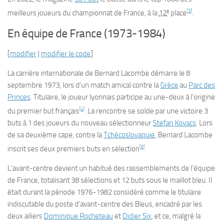
e
[
3
]
meilleurs joueurs du championnat de France, à la
12
place
.
En équipe de France (1973-1984)
[
modifier
|
modifier le code
]
La carrière internationale de Bernard Lacombe démarre le
8
septembre 1973
, lors d’un match amical contre la
Grèce
au
Parc des
Princes
. Titulaire, le joueur lyonnais participe au une-deux à l’origine
[
4
]
du premier but français
. La rencontre se solde par une victoire 3
buts à 1 des joueurs du nouveau sélectionneur
Stefan Kovacs
. Lors
de sa deuxième cape, contre la
Tchécoslovaquie
, Bernard Lacombe
[
5
]
inscrit ses deux premiers buts en sélection
.
L’avant-centre devient un habitué des rassemblements de l’équipe
de France, totalisant 38 sélections et 12 buts sous le maillot bleu. Il
était durant la période 1976-1982 considéré comme le titulaire
indiscutable du poste d’avant-centre des Bleus, encadré par les
deux ailiers
Dominique Rocheteau
et
Didier Six
, et ce, malgré la