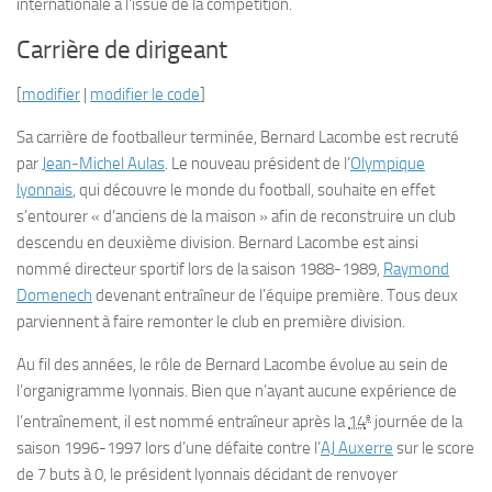
internationale à l’issue de la compétition.
Carrière de dirigeant
[
modifier
|
modifier le code
]
Sa carrière de footballeur terminée, Bernard Lacombe est recruté
par
Jean-Michel Aulas
. Le nouveau président de l’
Olympique
lyonnais
, qui découvre le monde du football, souhaite en effet
s’entourer « d’anciens de la maison » afin de reconstruire un club
descendu en deuxième division. Bernard Lacombe est ainsi
nommé directeur sportif lors de la saison 1988-1989,
Raymond
Domenech
devenant entraîneur de l’équipe première. Tous deux
parviennent à faire remonter le club en première division.
Au fil des années, le rôle de Bernard Lacombe évolue au sein de
l’organigramme lyonnais. Bien que n’ayant aucune expérience de
e
l’entraînement, il est nommé entraîneur après la
14
journée de la
saison 1996-1997 lors d’une défaite contre l’
AJ Auxerre
sur le score
de 7 buts à 0, le président lyonnais décidant de renvoyer