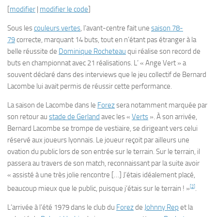
[
modifier
|
modifier le code
]
Sous les
couleurs vertes
, l’avant-centre fait une
saison 78-
79
correcte, marquant 14 buts, tout en n’étant pas étranger à la
belle réussite de
Dominique Rocheteau
qui réalise son record de
buts en championnat avec 21 réalisations. L’ « Ange Vert » a
souvent déclaré dans des interviews que le jeu collectif de Bernard
Lacombe lui avait permis de réussir cette performance.
La saison de Lacombe dans le
Forez
sera notamment marquée par
son retour au
stade de Gerland
avec les «
Verts
». À son arrivée,
Bernard Lacombe se trompe de vestiaire, se dirigeant vers celui
réservé aux joueurs lyonnais. Le joueur reçoit par ailleurs une
ovation du public lors de son entrée sur le terrain. Sur le terrain, il
passera au travers de son match, reconnaissant par la suite avoir
« assisté à une très jolie rencontre […] J’étais idéalement placé,
[
2
]
beaucoup mieux que le public, puisque j’étais sur le terrain ! »
.
L’arrivée à l’été 1979 dans le club du
Forez
de
Johnny Rep
et la