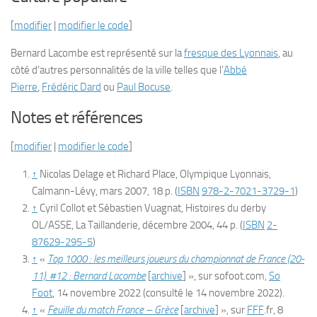
[
modifier
|
modifier le code
]
Bernard Lacombe est représenté sur la
fresque des Lyonnais
, au
côté d’autres personnalités de la ville telles que l’
Abbé
Pierre
,
Frédéric Dard
ou
Paul Bocuse
.
Notes et références
[
modifier
|
modifier le code
]
↑
Nicolas Delage et Richard Place,
Olympique Lyonnais
,
Calmann-Lévy, mars 2007, 18 p.
(
ISBN
978-2-7021-3729-1
)
↑
Cyril Collot et Sébastien Vuagnat,
Histoires du derby
OL/ASSE
, La Taillanderie, décembre 2004, 44 p.
(
ISBN
2-
87629-295-5
)
↑
«
Top 1000 : les meilleurs joueurs du championnat de France (20-
11). #12 : Bernard Lacombe
[
archive
]
», sur
sofoot.com
,
So
Foot
,
14 novembre 2022
(consulté le
14 novembre 2022
)
.
↑
«
Feuille du match France – Grèce
[
archive
]
», sur
FFF
.fr
,
8