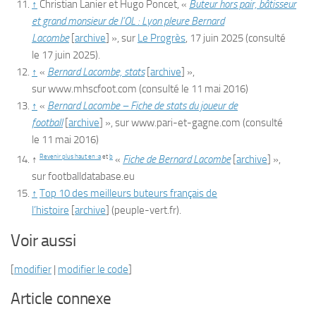
↑
Christian Lanier et Hugo Poncet, «
Buteur hors pair, bâtisseur
et grand monsieur de l’OL : Lyon pleure Bernard
Lacombe
[
archive
]
», sur
Le Progrès
,
17 juin 2025
(consulté
le
17 juin 2025
)
.
↑
«
Bernard Lacombe, stats
[
archive
]
»,
sur
www.mhscfoot.com
(consulté le
11 mai 2016
)
↑
«
Bernard Lacombe – Fiche de stats du joueur de
football
[
archive
]
», sur
www.pari-et-gagne.com
(consulté
le
11 mai 2016
)
Revenir plus haut en :
a
et
b
↑
«
Fiche de Bernard Lacombe
[
archive
]
»,
sur
footballdatabase.eu
↑
Top 10 des meilleurs buteurs français de
l’histoire
[
archive
]
(peuple-vert.fr).
Voir aussi
[
modifier
|
modifier le code
]
Article connexe