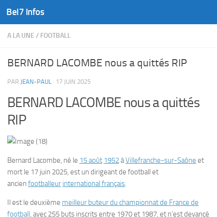
Bel7 Infos
Skip to content
A LA UNE
/
FOOTBALL
BERNARD LACOMBE nous a quittés RIP
PAR
JEAN-PAUL
·
17 JUIN 2025
BERNARD LACOMBE nous a quittés
RIP
Bernard Lacombe
, né le
15 août
1952
à
Villefranche-sur-Saône
et
mort le
17 juin 2025
, est un dirigeant de football et
ancien
footballeur
international français
.
Il est le deuxième
meilleur buteur du championnat de France de
football
, avec 255 buts inscrits entre 1970 et 1987, et n’est devancé