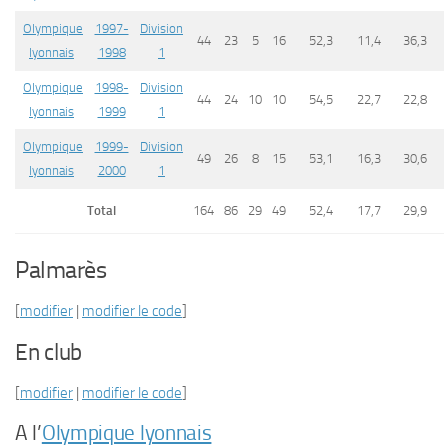
Olympique
1997-
Division
44
23
5
16
52,3
11,4
36,3
lyonnais
1998
1
Olympique
1998-
Division
44
24
10
10
54,5
22,7
22,8
lyonnais
1999
1
Olympique
1999-
Division
49
26
8
15
53,1
16,3
30,6
lyonnais
2000
1
Total
164
86
29
49
52,4
17,7
29,9
Palmarès
[
modifier
|
modifier le code
]
En club
[
modifier
|
modifier le code
]
A l’
Olympique lyonnais