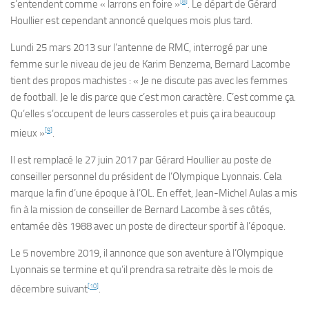
[
8
]
s’entendent comme « larrons en foire »
. Le départ de Gérard
Houllier est cependant annoncé quelques mois plus tard.
Lundi 25 mars 2013 sur l’antenne de RMC, interrogé par une
femme sur le niveau de jeu de Karim Benzema, Bernard Lacombe
tient des propos machistes : « Je ne discute pas avec les femmes
de football. Je le dis parce que c’est mon caractère. C’est comme ça.
Qu’elles s’occupent de leurs casseroles et puis ça ira beaucoup
[
9
]
mieux »
.
Il est remplacé le 27 juin 2017 par Gérard Houllier au poste de
conseiller personnel du président de l’Olympique Lyonnais. Cela
marque la fin d’une époque à l’OL. En effet, Jean-Michel Aulas a mis
fin à la mission de conseiller de Bernard Lacombe à ses côtés,
entamée dès 1988 avec un poste de directeur sportif à l’époque.
Le 5 novembre 2019, il annonce que son aventure à l’Olympique
Lyonnais se termine et qu’il prendra sa retraite dès le mois de
[
10
]
décembre suivant
.