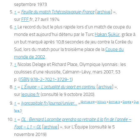
septembre 1973
↑
«
Feuille du match Tchécoslovaquie-France
[
archive
]
»,
sur
FFF
.fr
,
27 avril 1974
↑
Le record du but le plus rapide lors d’un match de coupe du
monde est aujourd’hui détenu par le Turc
Hakan Şükür
, grâce à
un but marqué après 10,8 secondes de jeu contre la Corée du
Sud, lors du match pour la troisième place de la
Coupe du
monde de 2002
.
↑
Nicolas Delage et Richard Place,
Olympique lyonnais : les
coulisses d’une réussite
, Calmann-Lévy, mars 2007, 53
p.
(
ISBN
978-2-7021-3729-1
)
↑
«
L’Équipe – L’actualité du sport en continu.
[
archive
]
»,
sur
lequipe.fr
(consulté le
9 octobre 2020
)
.
(
Archive.org
•
Wikiwix
•
Archive.is
•
Google
•
Que
↑
«
lyoncapitale.fr/Journal/univer…
»
faire ?
)
.
↑
«
OL : Bernard Lacombe prendra sa retraite à la fin de l’année –
Foot – L1 – OL
[
archive
]
», sur
L’Équipe
(consulté le
5
novembre 2019
)