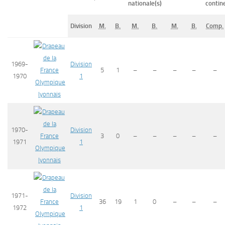
nationale(s)
contin
Division
M.
B.
M.
B.
M.
B.
Comp.
1969-
Division
5
1
–
–
–
–
–
1970
1
Olympique
lyonnais
1970-
Division
3
0
–
–
–
–
–
1971
1
Olympique
lyonnais
1971-
Division
36
19
1
0
–
–
–
1972
1
Olympique