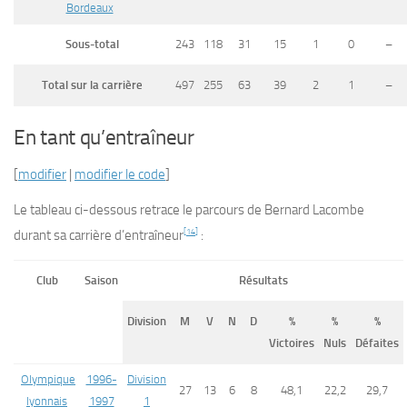
Bordeaux
Sous-total
243
118
31
15
1
0
–
Total sur la carrière
497
255
63
39
2
1
–
En tant qu’entraîneur
[
modifier
|
modifier le code
]
Le tableau ci-dessous retrace le parcours de Bernard Lacombe
[
14
]
durant sa carrière d’entraîneur
:
Club
Saison
Résultats
Division
M
V
N
D
%
%
%
Victoires
Nuls
Défaites
Olympique
1996-
Division
27
13
6
8
48,1
22,2
29,7
lyonnais
1997
1