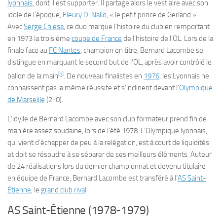
lyonnais
, dont il est supporter. Il partage alors le vestiaire avec son
idole de l’époque,
Fleury Di Nallo
, « le petit prince de Gerland ».
Avec
Serge Chiesa
, ce duo marque l’histoire du club en remportant
en 1973 la troisième
coupe de France
de l’histoire de l’OL. Lors de la
finale face au
FC Nantes
, champion en titre, Bernard Lacombe se
distingue en marquant le second but de l’OL, après avoir contrôlé le
[
1
]
ballon de la main
. De nouveau finalistes en
1976
, les Lyonnais ne
connaissent pas la même réussite et s’inclinent devant l’
Olympique
de Marseille
(2-0).
L’idylle de Bernard Lacombe avec son club formateur prend fin de
manière assez soudaine, lors de l’été 1978. L’Olympique lyonnais,
qui vient d’échapper de peu à la relégation, est à court de liquidités
et doit se résoudre à se séparer de ses meilleurs éléments. Auteur
de 24 réalisations lors du dernier championnat et devenu titulaire
en équipe de France, Bernard Lacombe est transféré à l’
AS Saint-
Étienne
, le
grand club rival
.
AS Saint-Étienne (1978-1979)