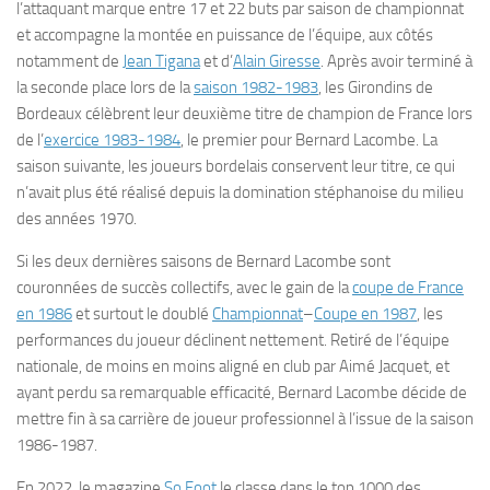
l’attaquant marque entre 17 et 22 buts par saison de championnat
et accompagne la montée en puissance de l’équipe, aux côtés
notamment de
Jean Tigana
et d’
Alain Giresse
. Après avoir terminé à
la seconde place lors de la
saison 1982-1983
, les Girondins de
Bordeaux célèbrent leur deuxième titre de champion de France lors
de l’
exercice 1983-1984
, le premier pour Bernard Lacombe. La
saison suivante, les joueurs bordelais conservent leur titre, ce qui
n’avait plus été réalisé depuis la domination stéphanoise du milieu
des années 1970.
Si les deux dernières saisons de Bernard Lacombe sont
couronnées de succès collectifs, avec le gain de la
coupe de France
en 1986
et surtout le doublé
Championnat
–
Coupe en 1987
, les
performances du joueur déclinent nettement. Retiré de l’équipe
nationale, de moins en moins aligné en club par Aimé Jacquet, et
ayant perdu sa remarquable efficacité, Bernard Lacombe décide de
mettre fin à sa carrière de joueur professionnel à l’issue de la saison
1986-1987.
En 2022, le magazine
So Foot
le classe dans le top 1000 des