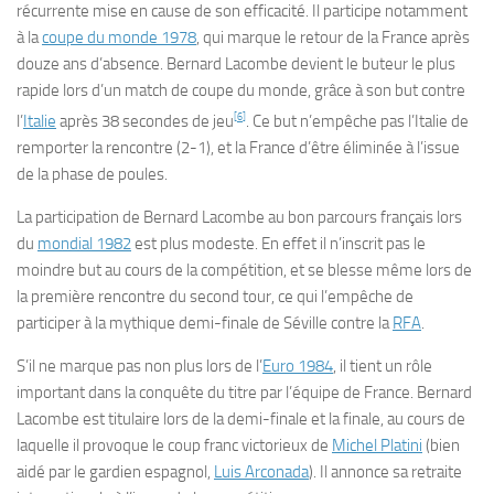
récurrente mise en cause de son efficacité. Il participe notamment
à la
coupe du monde 1978
, qui marque le retour de la France après
douze ans d’absence. Bernard Lacombe devient le buteur le plus
rapide lors d’un match de coupe du monde, grâce à son but contre
[
6
]
l’
Italie
après 38 secondes de jeu
. Ce but n’empêche pas l’Italie de
remporter la rencontre (2-1), et la France d’être éliminée à l’issue
de la phase de poules.
La participation de Bernard Lacombe au bon parcours français lors
du
mondial 1982
est plus modeste. En effet il n’inscrit pas le
moindre but au cours de la compétition, et se blesse même lors de
la première rencontre du second tour, ce qui l’empêche de
participer à la mythique demi-finale de Séville contre la
RFA
.
S’il ne marque pas non plus lors de l’
Euro 1984
, il tient un rôle
important dans la conquête du titre par l’équipe de France. Bernard
Lacombe est titulaire lors de la demi-finale et la finale, au cours de
laquelle il provoque le coup franc victorieux de
Michel Platini
(bien
aidé par le gardien espagnol,
Luis Arconada
). Il annonce sa retraite