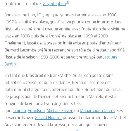
[
7
]
l’entraîneur en place,
Guy Stéphan
.
Sous sa direction, l’Olympique lyonnais termine la saison 1996-
1997 à la huitième place, qualificative pour la coupe intertoto. Les
résultats s’améliorent chaque année, avec l’obtention de la sixième
place en 1998, puis de la troisième place en 1999 et 2000.
Finalement, lassé de la pression inhérente au poste d’entraîneur,
Bernard Lacombe préfère reprendre son rôle de directeur sportif à
l’issue de la saison 1999-2000, et se voit remplacé par
Jacques
Santini
.
En tant que bras droit de Jean-Michel Aulas, son poste étant
rebaptisé « conseiller du président », Bernard Lacombe est
notamment chargé du recrutement du club. Bénéficiant du travail
de prospection de l’ancien défenseur brésilien Marcelo, il est à
l’origine de la venue à Lyon de joueurs tels
que
Juninho
,
Edmílson
,
Michael Essien
ou
Mahamadou Diarra
. Ses
désaccords avec
Gérard Houllier
poussent notamment Jean-Michel
Aulas à intervenir devant la presse, déclarant que ceux-ci