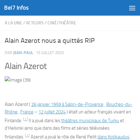
Bel7 Infos
Skip to content
A LA UNE
/
ACTEURS
/
CINÉ/THÉÂTRE
Alain Azerot nous a quittés RIP
PAR
JEAN-PAUL
·
15 JUILLET 2025
Alain Azerot
Alain Azerot
(
26 janvier
1959
à Salon-de-Provence
,
Bouches-du-
Rhône
,
France
–
12 juillet
2024
) était un acteur français vivant en
[
1
]
Finlande.
Il a joué dans les
théâtres municipaux
de Turku
et
d’Helsinki ainsi que dans des films et séries télévisées
[
1
]
finlandais.
Azerot a joué le rôle de
René Petit
dans Kotikaudus
.