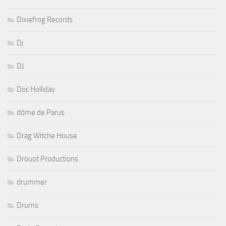
Dixiefrog Records
Dj
DJ
Doc Holliday
dôme de Parus
Drag Witche House
Drouot Productions
drummer
Drums