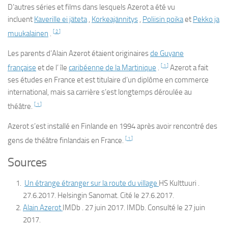
D’autres séries et films dans lesquels Azerot a été vu
incluent
Kaverille ei jäteta
,
Korkeajännitys
,
Poliisin poika
et
Pekko ja
[
2
]
muukalainen
.
Les parents d’Alain Azerot étaient originaires
de Guyane
[
1
]
française
et de l’ île
caribéenne
de la Martinique
.
Azerot a fait
ses études en France et est titulaire d’un diplôme en commerce
international, mais sa carrière s’est longtemps déroulée au
[
1
]
théâtre.
Azerot s’est installé en Finlande en 1994 après avoir rencontré des
[
1
]
gens de théâtre finlandais en France.
Sources
Un étrange étranger sur la route du village
HS Kulttuuri
.
27.6.2017. Helsingin Sanomat. Cité le 27.6.2017.
Alain Azerot
IMDb
. 27 juin 2017. IMDb. Consulté le 27 juin
2017.