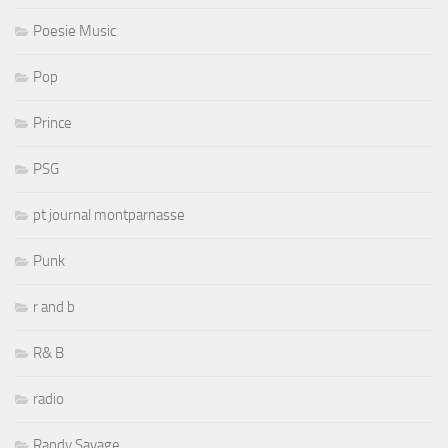
Poesie Music
Pop
Prince
PSG
pt journal montparnasse
Punk
r and b
R& B
radio
Randy Savage