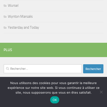
Wursel
Wynton Marsalis
Yesterday and Today
PLUS
Rechercher :
Nous utilisons des cookies pour vous garantir la meilleure
expérience sur notre site web. Si vous continuez à utiliser ce
ÉTIQUETTES
site, nous supposerons que vous en êtes satisfait.
blues
batteur
adam bomb
beatles
amar sundy
blues rock
OK
chanteur
duc des lombards
bootleneck
chanteuse
coltrane
erick bamy