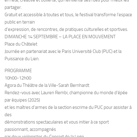
en fête, créative et ouverte, qui réinvente ses rues pour mieux les
partager.
Gratuit et accessible à toutes et tous, le festival transforme l’espace
public en terrain
d’expression, de rencontres, de pratiques culturelles et sportives.
DIMANCHE 14 SEPTEMBRE – LA PLACE EN MOUVEMENT
Place du Châtelet
Journée en partenariat avec le Paris Université Club (PUC) et la
Puissance du Lien.
PROGRAMME
10h00-12h00
Agora du Théâtre de la Ville-Sarah Bernhardt
Rendez-vous avec Lauren Rembi, championne du monde d’épée
par équipes (2025)
et les maîtres d’armes de la section escrime du PUC pour assister à
des
démonstrations spectaculaires et vous initier à ce sport
passionnant, accompagnés
par deux violonistes du Concert de la Loge.