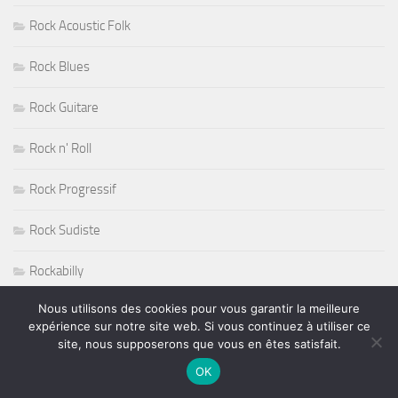
Rock Acoustic Folk
Rock Blues
Rock Guitare
Rock n' Roll
Rock Progressif
Rock Sudiste
Rockabilly
Nous utilisons des cookies pour vous garantir la meilleure
Roger Nichols
expérience sur notre site web. Si vous continuez à utiliser ce
site, nous supposerons que vous en êtes satisfait.
Roy Haynes
OK
RUGBY