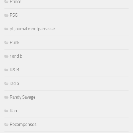
Prince
PSG
pt journal montparnasse
Punk
r and b
R& B
radio
Randy Savage
Rap
Récompenses