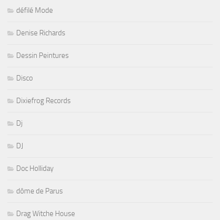
défilé Mode
Denise Richards
Dessin Peintures
Disco
Dixiefrog Records
Dj
DJ
Doc Holliday
dôme de Parus
Drag Witche House