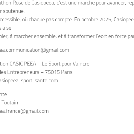
thon Rose de Casiopeea, c’est une marche pour avancer, re
ir soutenue.
ccessible, où chaque pas compte. En octobre 2025, Casiopeea
 à se
ler, à marcher ensemble, et à transformer l’eort en force pa
eea.communication@gmail.com
tion CASIOPEEA – Le Sport pour Vaincre
des Entrepreneurs – 75015 Paris
siopeea-sport-sante.com
nte
 Toutain
eea.france@gmail.com