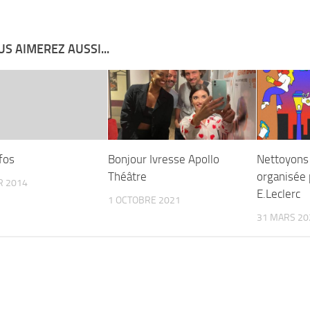
S AIMEREZ AUSSI...
fos
Bonjour Ivresse Apollo
Nettoyons 
Théâtre
organisée 
R 2014
E.Leclerc
1 OCTOBRE 2021
31 MARS 20