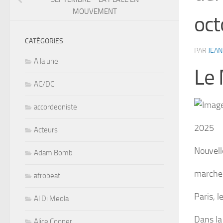
MOUVEMENT
oct
CATÉGORIES
PAR
JEAN
A la une
Le 
AC/DC
accordeoniste
2025
Acteurs
Nouvell
Adam Bomb
marcher
afrobeat
Paris, 
Al Di Meola
Dans la
Alice Cooper