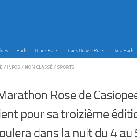
lues
Rock
Blues Rock
Blues Boogie Rock
Hard Rock
E
/
INFOS
/
NON CLASSÉ
/
SPORTS
Marathon Rose de Casiope
ient pour sa troizième éditi
oulera dans la nuit du 4 au 