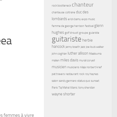
chanteur
rock bootleneck
duc des
chanteuse
coltrane
lombards
erick bamy
expo music
glenn
femme de george harrison
festival
hughes
golf drouot
groupe
guiariste
eea
guitariste
herbie
hancock
janny loseth
jazz
joe louis walker
luther allison
john coghlan
Maalouma
miles davis
malien
murali coryell
musicien
musiciens
nilaja
norbert krief
pat travers
restaurant
rock
roy haynes
salon
sandy gennaro
status quo
sunset
Paris
Taj Mahal
titanic
tony sheridan
wayne shorter
les femmes à vivre