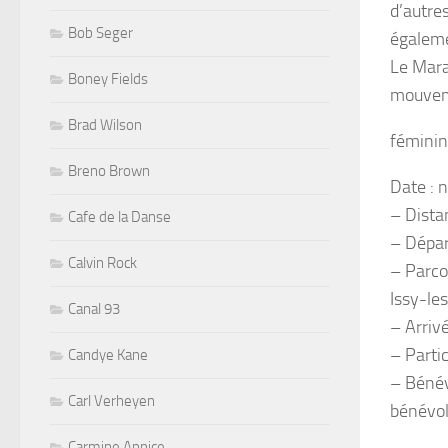
d’autre
Bob Seger
égalem
Le Mara
Boney Fields
mouveme
Brad Wilson
féminin 
Breno Brown
Date : 
– Dista
Cafe de la Danse
– Dépar
Calvin Rock
– Parcou
Issy-le
Canal 93
– Arrivé
– Partic
Candye Kane
– Bénév
Carl Verheyen
bénévol
Carmine Appice