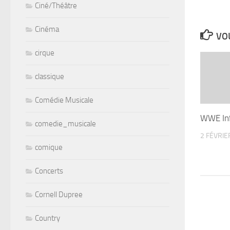
Ciné/Théâtre
Cinéma
VOU
cirque
classique
Comédie Musicale
WWE In
comedie_musicale
2 FÉVRIE
comique
Concerts
Cornell Dupree
Country