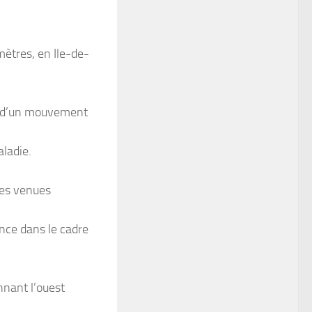
ètres, en Ile-de-
ce d’un mouvement
aladie.
mes venues
nance dans le cadre
nnant l’ouest