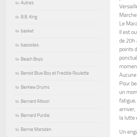
Autres
Versail
Marcher
B.B. King
Le Mara
basket
Il est o
de 20h 
bassistes
points d
ponctué
Beach Boys
moment 
Benoit Blue Boy et Freddie Roulette
Aucune 
Pour be
Berklee Drums
un mome
fatigue,
Bernard Allison
arriver,
Bernard Purdie
la lutte
Bernie Marsden
Un eng