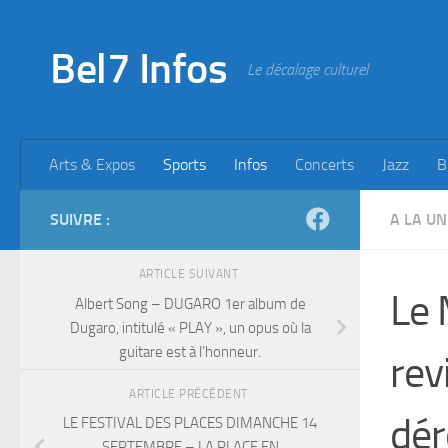
Skip to content
Bel7 Infos
Le décalage culturel
Arts & Expos
Sports
Infos
Concerts
Jazz
B
SUIVRE :
A LA UN
ARTICLE SUIVANT
Le 
Albert Song – DUGARO 1er album de
Dugaro, intitulé « PLAY », un opus où la
guitare est à l’honneur.
rev
ARTICLE PRÉCÉDENT
dér
LE FESTIVAL DES PLACES DIMANCHE 14
SEPTEMBRE – LA PLACE EN