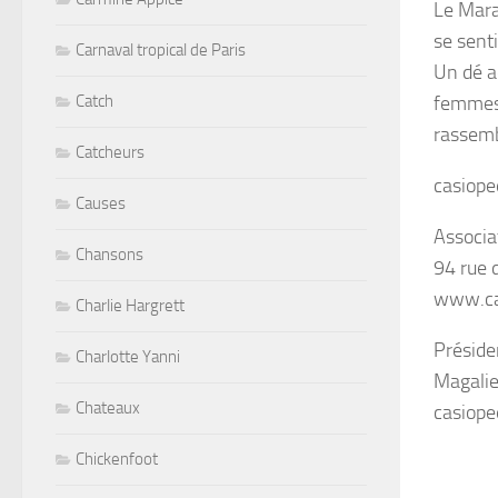
Le Mara
se sent
Carnaval tropical de Paris
Un dé a
femmes
Catch
rassemb
Catcheurs
casiop
Causes
Associa
Chansons
94 rue 
www.ca
Charlie Hargrett
Préside
Charlotte Yanni
Magalie
Chateaux
casiop
Chickenfoot