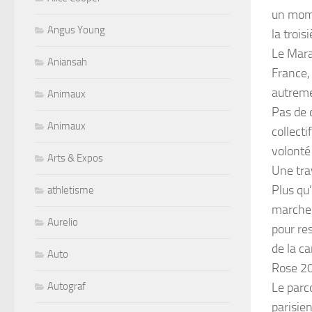
un mome
Angus Young
la troi
Le Mara
Aniansah
France,
autreme
Animaux
Pas de 
Animaux
collecti
volonté 
Arts & Expos
Une tra
Plus qu
athletisme
marcher
Aurelio
pour res
de la c
Auto
Rose 2
Le parc
Autograf
parisien