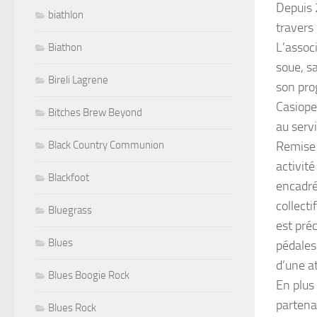
Depuis 
biathlon
travers 
L’assoc
Biathon
soue, sa
Bireli Lagrene
son pro
Casiope
Bitches Brew Beyond
au serv
Remise 
Black Country Communion
activit
Blackfoot
encadré
collect
Bluegrass
est pré
Blues
pédales 
d’une a
Blues Boogie Rock
En plus
partena
Blues Rock