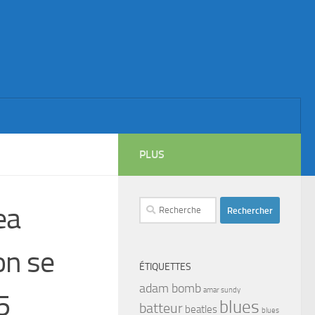
PLUS
Rechercher :
ea
on se
ÉTIQUETTES
adam bomb
amar sundy
5
blues
batteur
beatles
blues