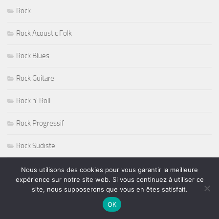
Rock
Rock Acoustic Folk
Rock Blues
Rock Guitare
Rock n' Roll
Rock Progressif
Rock Sudiste
Rockabilly
Nous utilisons des cookies pour vous garantir la meilleure
expérience sur notre site web. Si vous continuez à utiliser ce
site, nous supposerons que vous en êtes satisfait.
Roger Nichols
OK
Roy Haynes