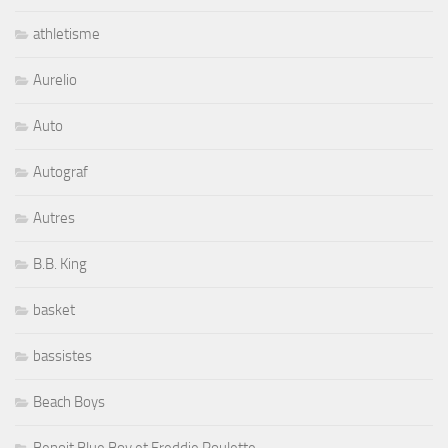
athletisme
Aurelio
Auto
Autograf
Autres
B.B. King
basket
bassistes
Beach Boys
Benoit Blue Boy et Freddie Roulette