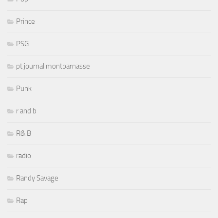
Prince
PSG
pt journal montparnasse
Punk
r and b
R& B
radio
Randy Savage
Rap