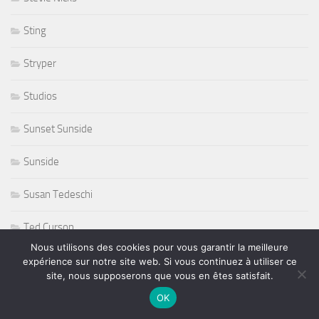
Sting
Stryper
Studios
Sunset Sunside
Sunside
Susan Tedeschi
Ted Curson
Nous utilisons des cookies pour vous garantir la meilleure
télevision
expérience sur notre site web. Si vous continuez à utiliser ce
site, nous supposerons que vous en êtes satisfait.
tennis
OK