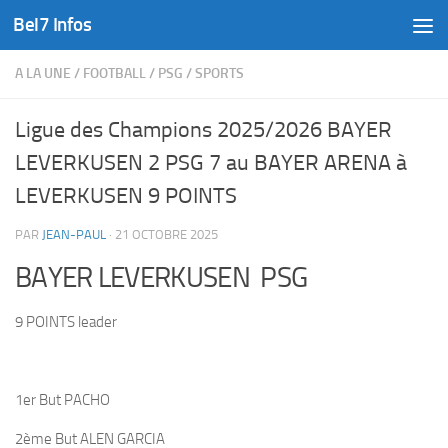
Bel7 Infos
Skip to content
A LA UNE
/
FOOTBALL
/
PSG
/
SPORTS
Ligue des Champions 2025/2026 BAYER
LEVERKUSEN 2 PSG 7 au BAYER ARENA à
LEVERKUSEN 9 POINTS
PAR
JEAN-PAUL
·
21 OCTOBRE 2025
BAYER LEVERKUSEN PSG
9 POINTS leader
1er But PACHO
2ème But ALEN GARCIA