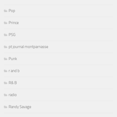
Pop
Prince
PSG
pt journal montparnasse
Punk
r and b
R& B
radio
Randy Savage