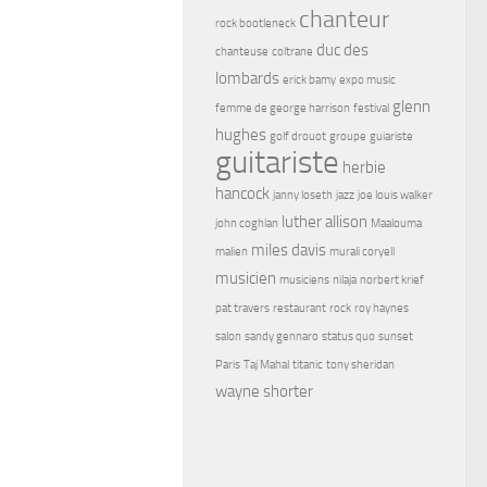
chanteur
rock bootleneck
duc des
chanteuse
coltrane
lombards
erick bamy
expo music
glenn
femme de george harrison
festival
hughes
golf drouot
groupe
guiariste
guitariste
herbie
hancock
janny loseth
jazz
joe louis walker
luther allison
john coghlan
Maalouma
miles davis
malien
murali coryell
musicien
musiciens
nilaja
norbert krief
pat travers
restaurant
rock
roy haynes
salon
sandy gennaro
status quo
sunset
Paris
Taj Mahal
titanic
tony sheridan
wayne shorter