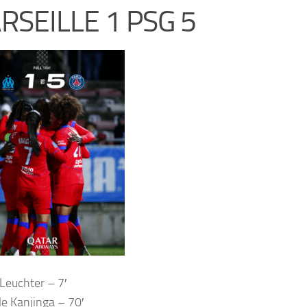
RSEILLE 1 PSG 5
euchter – 7′
le Kanjinga – 70′