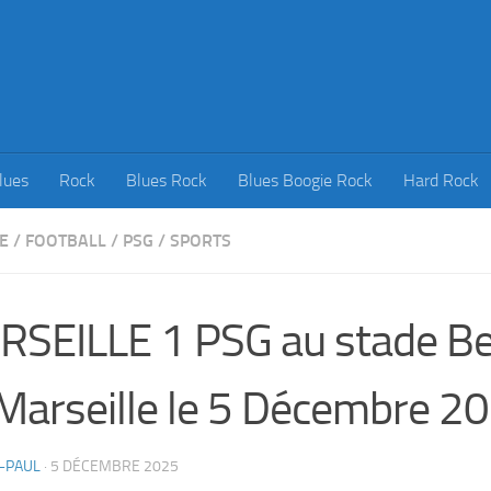
lues
Rock
Blues Rock
Blues Boogie Rock
Hard Rock
E
/
FOOTBALL
/
PSG
/
SPORTS
RSEILLE 1 PSG au stade B
Marseille le 5 Décembre 2
-PAUL
·
5 DÉCEMBRE 2025