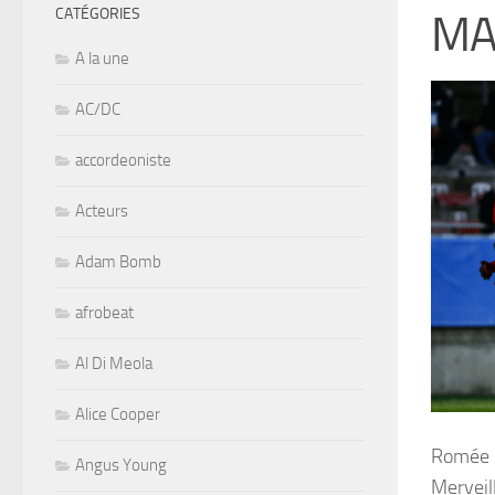
CATÉGORIES
MA
A la une
AC/DC
accordeoniste
Acteurs
Adam Bomb
afrobeat
Al Di Meola
Alice Cooper
Romée L
Angus Young
Merveil