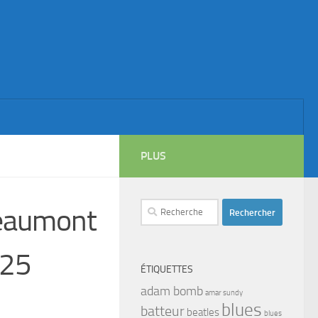
PLUS
Rechercher :
eaumont
025
ÉTIQUETTES
adam bomb
amar sundy
blues
batteur
beatles
blues