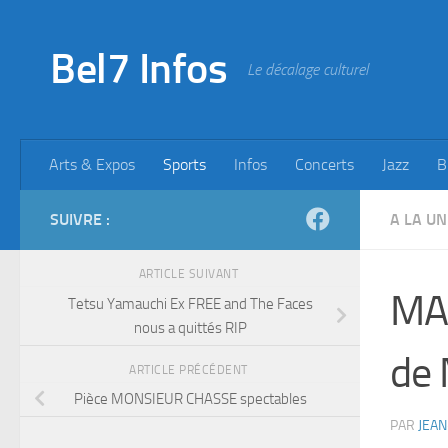
Skip to content
Bel7 Infos
Le décalage culturel
Arts & Expos
Sports
Infos
Concerts
Jazz
B
SUIVRE :
A LA UN
ARTICLE SUIVANT
MA
Tetsu Yamauchi Ex FREE and The Faces
nous a quittés RIP
de 
ARTICLE PRÉCÉDENT
Pièce MONSIEUR CHASSE spectables
PAR
JEAN