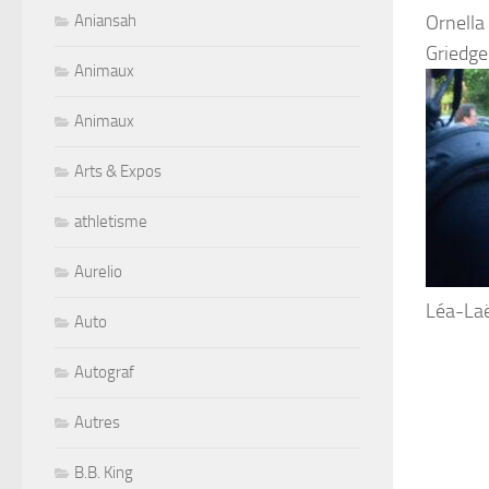
Aniansah
Ornella
Griedge
Animaux
Animaux
Arts & Expos
athletisme
Aurelio
Léa-Laë
Auto
Autograf
Autres
B.B. King