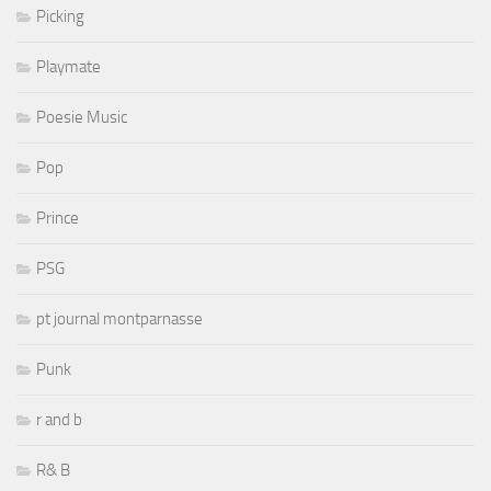
Picking
Playmate
Poesie Music
Pop
Prince
PSG
pt journal montparnasse
Punk
r and b
R& B