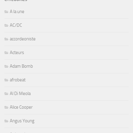
A la une
AC/DC
accordeoniste
Acteurs
Adam Bomb
afrobeat
Al Di Meola
Alice Cooper
Angus Young