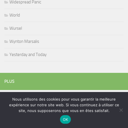
Widespread Panic
World
Wursel
Wynton Marsalis
Yesterday and Today
PLUS
Nous utilisons des cookies pour vous garantir la meilleure
Rechercher :
expérience sur notre site web. Si vous continuez à utiliser ce
site, nous supposerons que vous en êtes satisfait.
OK
ÉTIQUETTES