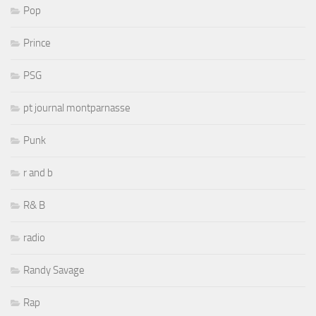
Pop
Prince
PSG
pt journal montparnasse
Punk
r and b
R& B
radio
Randy Savage
Rap