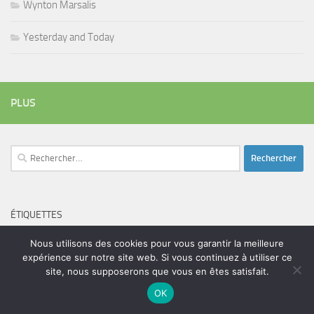
Wynton Marsalis
Yesterday and Today
PLUS
Rechercher :
ÉTIQUETTES
blues
batteur
adam bomb
beatles
amar sundy
blues rock
Nous utilisons des cookies pour vous garantir la meilleure
chanteur
duc des lombards
expérience sur notre site web. Si vous continuez à utiliser ce
bootleneck
chanteuse
coltrane
erick bamy
site, nous supposerons que vous en êtes satisfait.
glenn hughes
expo music
femme de george harrison
festival
golf drouot
groupe
guitariste
OK
herbie hancock
guiariste
janny loseth
jazz
joe louis walker