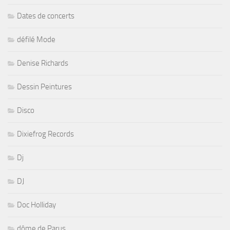
Dates de concerts
défilé Mode
Denise Richards
Dessin Peintures
Disco
Dixiefrog Records
Dj
DJ
Doc Holliday
dôme de Parus