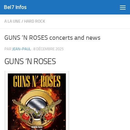
Bel7 Infos
Skip to content
A LA UNE
/
HARD ROCK
GUNS ‘N ROSES concerts and news
PAR
JEAN-PAUL
·
8 DÉCEMBRE 2025
GUNS ‘N ROSES