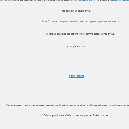
brèche. Pour suivre ces rebondissements, je vous invite à suivre notre
fil de décryptage sur la loi
… et surtout à
adhérer à l’associat
Vos dons ont un double effet :
ils renforcent notre représentativité
et donc notre poids auprès des décideurs ;
ils rendent possibles des actions fortes
, comme cette tournée en bus.
Je compte sur vous.
JE FAIS UN DON
Bon visionnage — et surtout, partagez massivement la vidéo : à vos amis, votre famille, vos collègues, vos partenaires de s
Faisons grandir ensemble le mouvement pour des forêts vivantes.