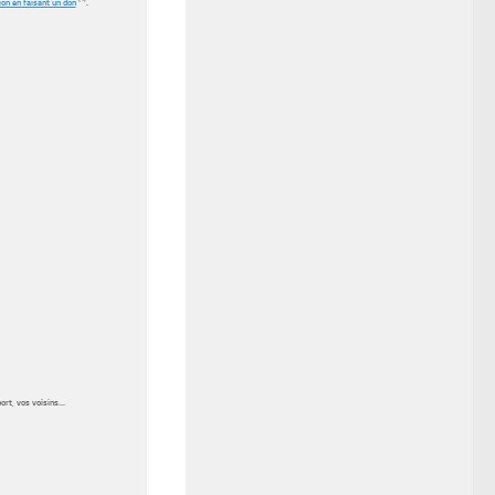
ion en faisant un don
.
port, vos voisins…