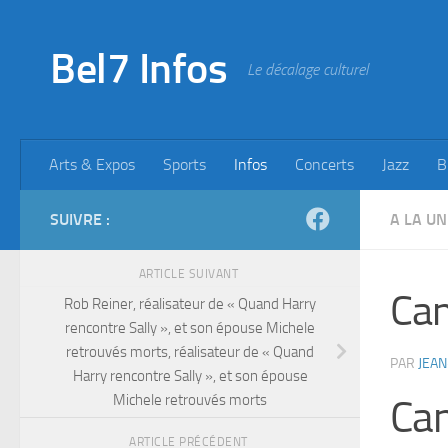
Skip to content
Bel7 Infos
Le décalage culturel
Arts & Expos
Sports
Infos
Concerts
Jazz
B
SUIVRE :
A LA UN
ARTICLE SUIVANT
Can
Rob Reiner, réalisateur de « Quand Harry
rencontre Sally », et son épouse Michele
retrouvés morts, réalisateur de « Quand
PAR
JEAN
Harry rencontre Sally », et son épouse
Michele retrouvés morts
Can
ARTICLE PRÉCÉDENT