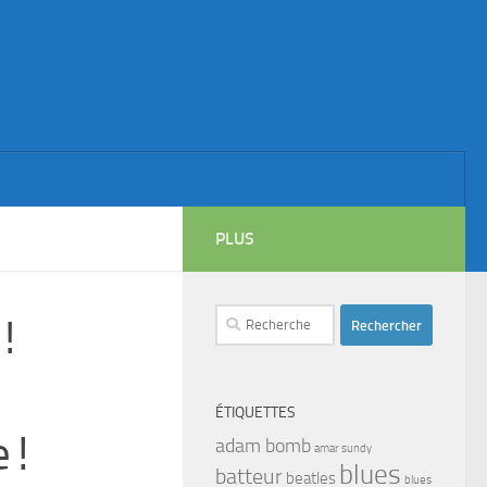
PLUS
Rechercher :
!
ÉTIQUETTES
 !
adam bomb
amar sundy
blues
batteur
beatles
blues