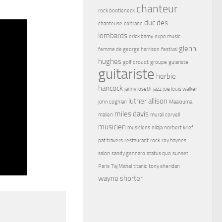
chanteur
rock bootleneck
duc des
chanteuse
coltrane
lombards
erick bamy
expo music
glenn
femme de george harrison
festival
hughes
golf drouot
groupe
guiariste
guitariste
herbie
hancock
janny loseth
jazz
joe louis walker
luther allison
john coghlan
Maalouma
miles davis
malien
murali coryell
musicien
musiciens
nilaja
norbert krief
pat travers
restaurant
rock
roy haynes
salon
sandy gennaro
status quo
sunset
Paris
Taj Mahal
titanic
tony sheridan
wayne shorter