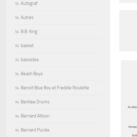
Autograf
Autres
B.B. King
basket
bassistes
Beach Boys
Benoit Blue Boy et Freddie Roulette
Berklee Drums
Au dépa
Bernard Allison
Pendant
Bernard Purdie
forê