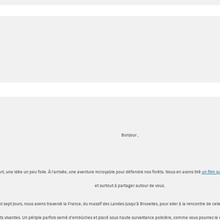
Bonjour ,
rt, une idée un peu folle. À l’arrivée, une aventure incroyable pour défendre nos forêts. Nous en avons tiré
un film qu
et surtout à partager autour de vous.
 sept jours, nous avons traversé la France, du massif des Landes jusqu’à Bruxelles, pour aller à la rencontre de cel
ts vivantes.
Un périple parfois semé d’embûches et placé sous haute surveillance policière
, comme vous pourrez le 