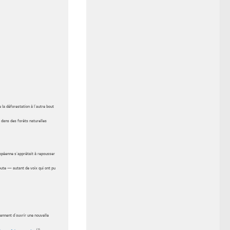
la déforestation à l’autre bout
 dans des forêts naturelles
opéenne s’apprêtait à repousser
oute — autant de voix qui ont pu
ennent d’ouvrir une nouvelle
(1)