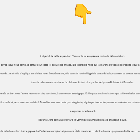
L’objectif de cette expédition ? Sauver la loi européenne contre la déforestation.
 savez, nous nous sommes battus pour cette loi depuis des années. Elle interdit la mise sur le marché européen de produits issus de 
monde… mais elle s’applique aussi chez nous. Concrètement, elle pourrait rendre illégale la vente de bois provenant de coupes rases
transformées en monocultures de résineux. Autant dire que les lobbys se déchaînent à Bruxelles.
ournée en bus, nous l’avons montée en cinq semaines, à un moment stratégique. Et l’impact a été réel : alors que la Commission eur
ation de la loi, nous sommes arrivés à Bruxelles avec une carte postale géante, signée par toutes les personnes croisées sur notre r
s’exprimer directement.
Résultat : une semaine plus tard, la Commission annonçait qu’elle changeait d’avis.
 la bataille est loin d’être gagnée. Le Parlement européen et plusieurs États membres — dont la France, qui joue un double jeu — vi