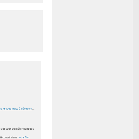
e je vous invite à découvrir
…
les et ceux qui défendent des
découvrir dans
notre film