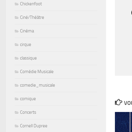
Chickenfoot
Ciné/Théâtre
Cinéma
cirque
classique
Comédie Musicale
comedie_musicale
comique
VOU
Concerts
Cornell Dupree