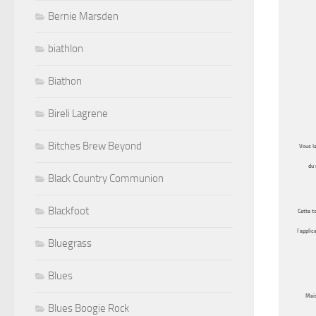
Bernie Marsden
biathlon
Biathon
Bireli Lagrene
Bitches Brew Beyond
Vous le
du 
Black Country Communion
Blackfoot
Cette t
l’applic
Bluegrass
Blues
Mais
Blues Boogie Rock