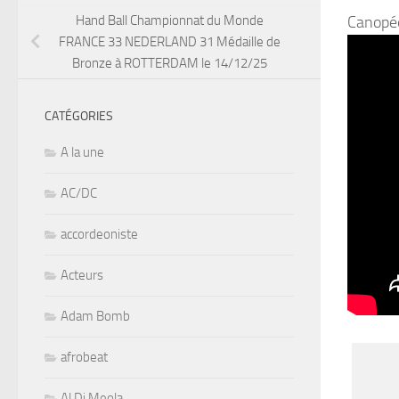
Canopée,
Hand Ball Championnat du Monde
FRANCE 33 NEDERLAND 31 Médaille de
Bronze à ROTTERDAM le 14/12/25
CATÉGORIES
A la une
AC/DC
accordeoniste
Acteurs
Adam Bomb
afrobeat
Al Di Meola