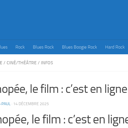
lues
Rock
Blues Rock
Blues Boogie Rock
Hard Rock
E
/
CINÉ/THÉÂTRE
/
INFOS
opée, le film : c’est en ligne 
-PAUL
·
14 DÉCEMBRE 2025
opée, le film : c’est en ligne