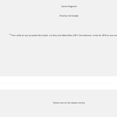
Sylvain Angerand
Directeur de Canopée
(1)
Pour celles et ceux qui paient des impôts, vos dons sont déductibles à 66 %. Concrètement, un don de 100 € ne vous revi
Suivez-nous sur les réseaux sociaux