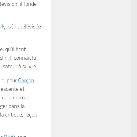
lévision, il fonde
ily
, série télévisée
 qu’il écrit
in. Il connaît là
isateur à suivre.
que, pour
Garçon
lescente et
ion d’un roman
ger dans la
 critique, reçoit