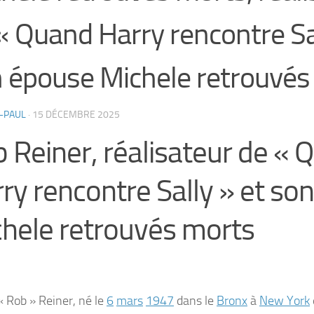
« Quand Harry rencontre Sal
 épouse Michele retrouvés
-PAUL
·
15 DÉCEMBRE 2025
 Reiner, réalisateur de « 
ry rencontre Sally » et so
hele retrouvés morts
« Rob » Reiner
, né le
6
mars
1947
dans le
Bronx
à
New York