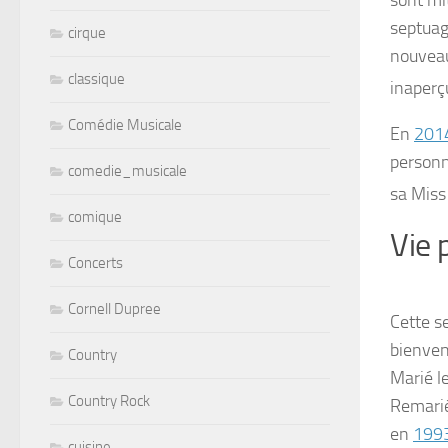
sont mi
septuag
cirque
nouve
classique
inaperç
Comédie Musicale
En
201
personn
comedie_musicale
sa Mis
comique
Vie 
Concerts
Cornell Dupree
Cette s
bienven
Country
Marié l
Country Rock
Remari
en
199
cuisine