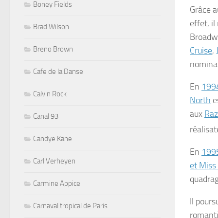
Boney Fields
Grâce a
effet, il
Brad Wilson
Broadwa
Breno Brown
Cruise
,
nominati
Cafe de la Danse
En
199
Calvin Rock
North
e
aux
Raz
Canal 93
réalisat
Candye Kane
En
199
Carl Verheyen
et Mis
quadrag
Carmine Appice
Il pour
Carnaval tropical de Paris
romanti