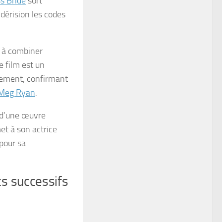
s Bride
sort
n dérision les codes
nt à combiner
e film est un
dement, confirmant
Meg Ryan
.
 d’une œuvre
met à son actrice
 pour sa
s successifs