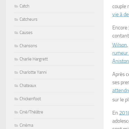
couple 
Catch
vie à d
Catcheurs
Encore
Causes
contant
Wilson
,
Chansons
rumeur
Charlie Hargrett
Aniston
Charlotte Yanni
Après c
ses pre
Chateaux
attendr
Chickenfoot
sur le p
Ciné/Théâtre
En
201
adolesc
Cinéma