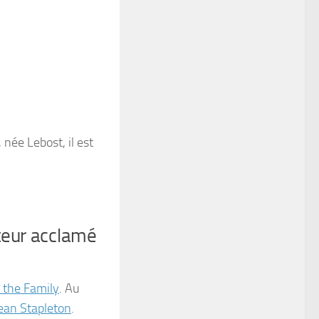
, née Lebost, il est
ateur acclamé
n the Family
. Au
ean Stapleton
.