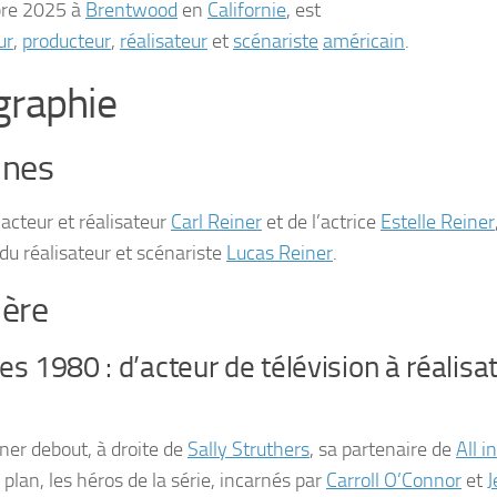
re 2025
à
Brentwood
en
Californie
, est
ur
,
producteur
,
réalisateur
et
scénariste
américain
.
graphie
ines
l’acteur et réalisateur
Carl Reiner
et de l’actrice
Estelle Reiner
 du réalisateur et scénariste
Lucas Reiner
.
ière
s 1980 : d’acteur de télévision à réalis
ner debout, à droite de
Sally Struthers
, sa partenaire de
All i
plan, les héros de la série, incarnés par
Carroll O’Connor
et
J