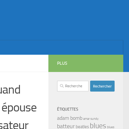
PLUS
Rechercher :
Quand
n épouse
ÉTIQUETTES
adam bomb
amar sundy
sateur
blues
batteur
beatles
blues