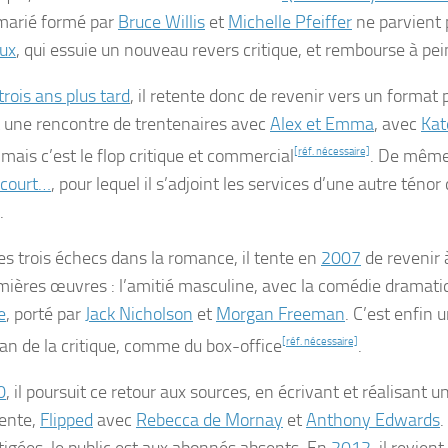
marié formé par
Bruce Willis
et
Michelle Pfeiffer
ne parvient 
eux
, qui essuie un nouveau revers critique, et rembourse à pe
trois ans plus tard
, il retente donc de revenir vers un format 
 une rencontre de trentenaires avec
Alex et Emma
, avec
Kat
 mais c’est le flop critique et commercial
[réf. nécessaire]
. De mêm
 court…
, pour lequel il s’adjoint les services d’une autre téno
.
es trois échecs dans la romance, il tente en
2007
de revenir 
mières œuvres : l’amitié masculine, avec la comédie dramat
e
, porté par
Jack Nicholson
et
Morgan Freeman
. C’est enfin 
lan de la critique, comme du box-office
[réf. nécessaire]
.
0
, il poursuit ce retour aux sources, en écrivant et réalisant
ente,
Flipped
avec
Rebecca de Mornay
et
Anthony Edwards
.