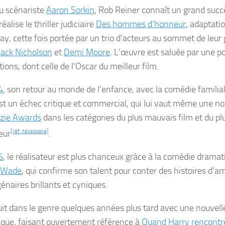
u scénariste
Aaron Sorkin
, Rob Reiner connaît un grand suc
 réalise le
thriller
judiciaire
Des hommes d’honneur
, adaptati
y, cette fois portée par un trio d’acteurs au sommet de leur g
Jack Nicholson
et
Demi Moore
. L’œuvre est saluée par une p
ons, dont celle de l’Oscar du meilleur film.
4
, son retour au monde de l’enfance, avec la comédie familia
st un échec critique et commercial, qui lui vaut même une n
zie Awards
dans les catégories du plus mauvais film et du p
eur
[réf. nécessaire]
.
5
, le réalisateur est plus chanceux grâce à la comédie drama
s Wade
, qui confirme son talent pour conter des histoires d’a
énaires brillants et cyniques.
suit dans le genre quelques années plus tard avec une nouvel
que, faisant ouvertement référence à
Quand Harry rencontre