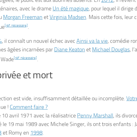
tigées, le public est aux abonnés absents. En
2012
, il revien
énaires, avec le drame
Un été magique
, pour lequel il dirige 
au
Morgan Freeman
et
Virginia Madsen
. Mais cette fois, leur
ue
[réf. nécessaire]
.
4
, il connaît un nouvel échec avec
Ainsi va la vie
, comédie ro
es âgées incarnées par
Diane Keaton
et
Michael Douglas
, l
s Wade
[réf. nécessaire]
.
privée et mort
ection est vide, insuffisamment détaillée ou incomplète.
Votr
ue !
Comment faire ?
e
10 avril 1971
avec la réalisatrice
Penny Marshall
, ils divor
é le
19 mai 1989
avec Michele Singer, ils ont trois enfants : 
3
et Romy en
1998
.