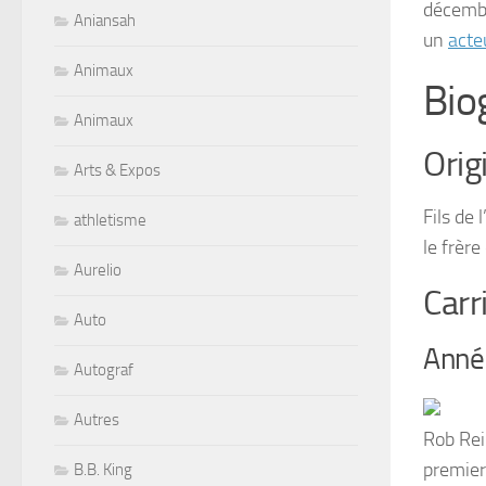
décemb
Aniansah
un
acte
Animaux
Bio
Animaux
Orig
Arts & Expos
Fils de 
athletisme
le frère
Aurelio
Carr
Auto
Année
Autograf
Autres
Rob Rei
premier 
B.B. King