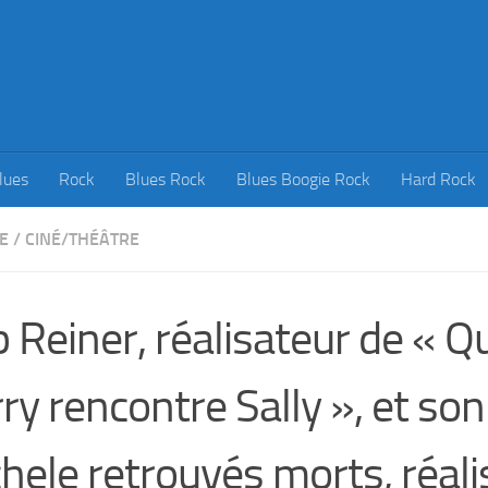
lues
Rock
Blues Rock
Blues Boogie Rock
Hard Rock
E
/
CINÉ/THÉÂTRE
 Reiner, réalisateur de « 
ry rencontre Sally », et so
hele retrouvés morts, réali