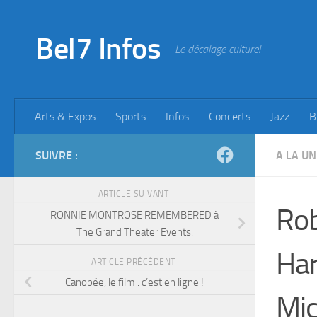
Skip to content
Bel7 Infos
Le décalage culturel
Arts & Expos
Sports
Infos
Concerts
Jazz
B
SUIVRE :
A LA UN
ARTICLE SUIVANT
Rob
RONNIE MONTROSE REMEMBERED à
The Grand Theater Events.
Har
ARTICLE PRÉCÉDENT
Canopée, le film : c’est en ligne !
Mic