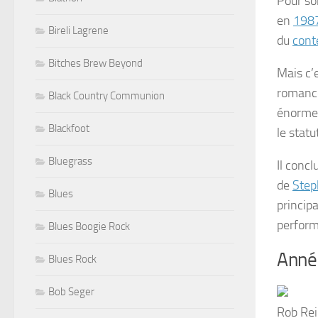
Pour son
en
198
Bireli Lagrene
du
cont
Bitches Brew Beyond
Mais c’
romance 
Black Country Communion
énorme 
Blackfoot
le statu
Bluegrass
Il conc
de
Step
Blues
princip
perfor
Blues Boogie Rock
Anné
Blues Rock
Bob Seger
Rob Rei