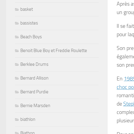
Après av
basket
un grou
bassistes
Il se f
pour la
Beach Boys
Son pre
Benoit Blue Boy et Freddie Roulette
égalemen
Berklee Drums
son pre
Bernard Allison
En
198
choc po
Bernard Purdie
romanti
de
Step
Bernie Marsden
complex
biathlon
plusieu
Biathon