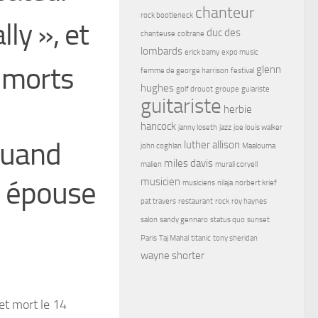
chanteur
rock bootleneck
ly », et
duc des
chanteuse
coltrane
lombards
erick bamy
expo music
 morts
glenn
femme de george harrison
festival
hughes
golf drouot
groupe
guiariste
guitariste
herbie
hancock
janny loseth
jazz
joe louis walker
Quand
luther allison
john coghlan
Maalouma
miles davis
malien
murali coryell
n épouse
musicien
musiciens
nilaja
norbert krief
pat travers
restaurant
rock
roy haynes
salon
sandy gennaro
status quo
sunset
Paris
Taj Mahal
titanic
tony sheridan
wayne shorter
et mort le
14