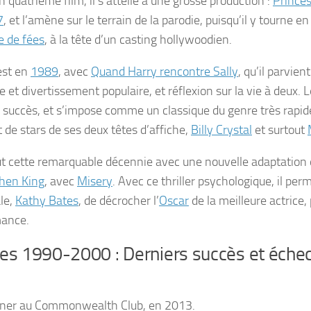
 quatrième film, il s’attelle à une grosse production :
Princes
7
, et l’amène sur le terrain de la parodie, puisqu’il y tourne e
e de fées
, à la tête d’un casting hollywoodien.
est en
1989
, avec
Quand Harry rencontre Sally
, qu’il parvie
et divertissement populaire, et réflexion sur la vie à deux. L
succès, et s’impose comme un classique du genre très rapi
t de stars de ses deux têtes d’affiche,
Billy Crystal
et surtout
lut cette remarquable décennie avec une nouvelle adaptation
hen King
, avec
Misery
. Avec ce thriller psychologique, il per
ale,
Kathy Bates
, de décrocher l’
Oscar
de la meilleure actrice,
mance.
es 1990-2000 : Derniers succès et échec
ner au Commonwealth Club, en 2013.