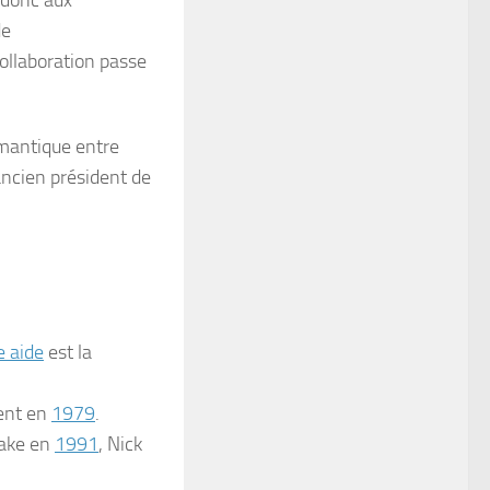
t donc aux
de
 collaboration passe
mantique entre
’ancien président de
e aide
est la
cent en
1979
.
Jake en
1991
, Nick