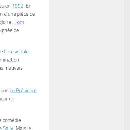
cès en
1992
. En
on d’une pièce de
loire :
Tom
oignée de
le
l’Irrésistible
omination
lus mauvais
tique
Le Président
mour de
le comédie
 Sally
. Mais le