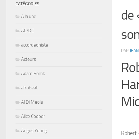
CATÉGORIES
de 
A la une
son
AC/DC
accordeoniste
PAR
JEAN
Acteurs
Rob
Adam Bomb
Har
afrobeat
Mic
Al Di Meola
Alice Cooper
Angus Young
Robert 