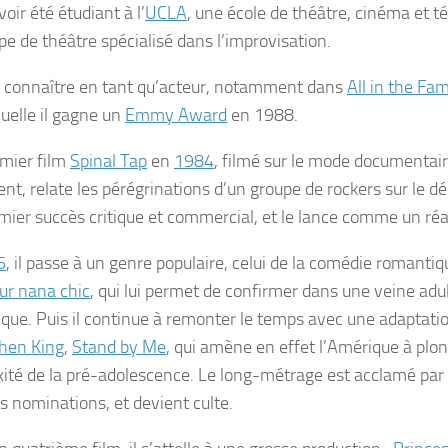
oir été étudiant à l’
UCLA
, une école de théâtre, cinéma et té
pe de théâtre spécialisé dans l’improvisation.
ait connaître en tant qu’acteur, notamment dans
All in the Fam
quelle il gagne un
Emmy Award
en 1988.
mier film
Spinal Tap
en
1984
, filmé sur le mode documentaire,
t, relate les pérégrinations d’un groupe de rockers sur le décl
mier succès critique et commercial, et le lance comme un réal
5
, il passe à un genre populaire, celui de la comédie romanti
ur nana chic
, qui lui permet de confirmer dans une veine adu
que. Puis il continue à remonter le temps avec une adaptat
hen King
,
Stand by Me
, qui amène en effet l’Amérique à plon
ité de la pré-adolescence. Le long-métrage est acclamé par la
rs nominations, et devient culte.