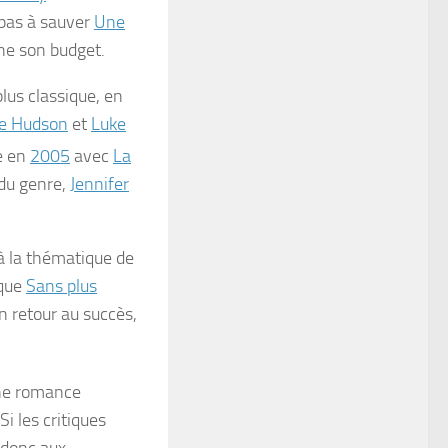
pas à sauver
Une
ine son budget.
plus classique, en
e Hudson
et
Luke
e en
2005
avec
La
r du genre,
Jennifer
à la thématique de
ique
Sans plus
un retour au succès,
 une romance
 Si les critiques