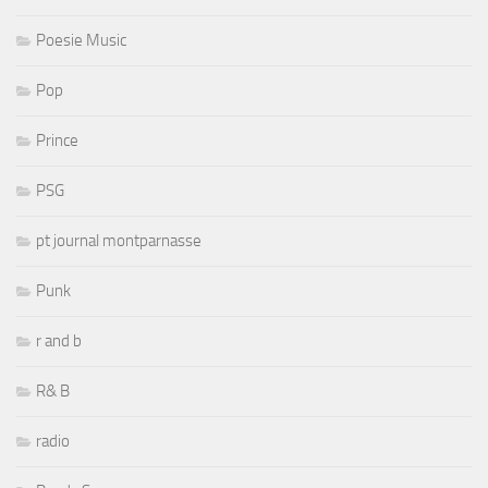
Poesie Music
Pop
Prince
PSG
pt journal montparnasse
Punk
r and b
R& B
radio