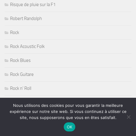
Risque de pluie sur la F1
Robert Randolph
Rock
Rock Acoustic Folk
Rock Blues
Rock Guitare
Rock n' Roll
Rock Progressif
Nous utilisons des cookies pour vous garantir la meilleure
expérience sur notre site web. Si vous continuez à utiliser ce
Rock Sudiste
site, nous supposerons que vous en êtes satisfait.
OK
Rockabilly