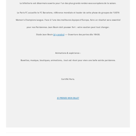
La billetterie est désormais ouverte pour l’un des plus grands rendez-vous européens de la saison.
Le Paris FC accueille le
FC Barcelone
, référence mondiale et
leader de cette phase de groupes de l’UEFA
Women’s Champions League
. Face à l’une des meilleures équipes d’Europe,
faire un résultat sera essentiel
pour nos Parisiennes
. Jean Bouin doit pousser fort : votre soutien peut tout changer.
Stade Jean Bouin
(s’y rendre)
— Ouverture des portes dès 19h30.
Animations & expérience :
Buvettes, musique, boutiques, animations… tout est réuni pour vivre une belle soirée parisienne.
Certifié Paris
.
JE PRENDS MON BILLET