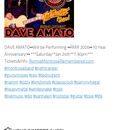
DAVE AMATO
▪︎
▪︎
Will be Performing
▪︎
▪︎
RMR 2026
▪︎
▪︎
10 Year
Anniversary!
▪︎
▪︎
***Saturday**Jan 24th**7:30pm***
Tickets&Info:
RonnieMontroseRemembered.com
#montroseband
#nightranger
#gunsnroses
#reo
#tednugent
#namm
#ozzy
#lynchmob
#classicrock
#sammyhagar
#heavymetal
#whitesnake
#rock
#livemusic
#dio
#vanhalen
#rockstar
#guitar
#love
#life
.