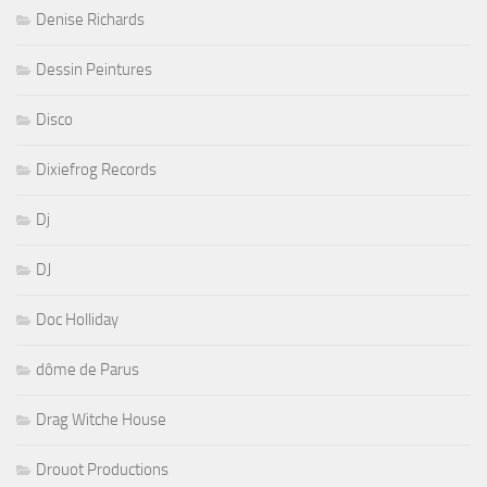
Denise Richards
Dessin Peintures
Disco
Dixiefrog Records
Dj
DJ
Doc Holliday
dôme de Parus
Drag Witche House
Drouot Productions