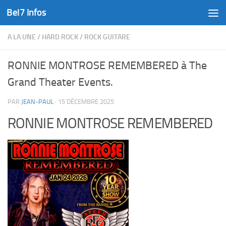
Bel7 Infos
Skip to content
A LA UNE
/
HARD ROCK
/
ROCK GUITARE
RONNIE MONTROSE REMEMBERED à The
Grand Theater Events.
PAR
JEAN-PAUL
·
15 DÉCEMBRE 2025
RONNIE MONTROSE REMEMBERED