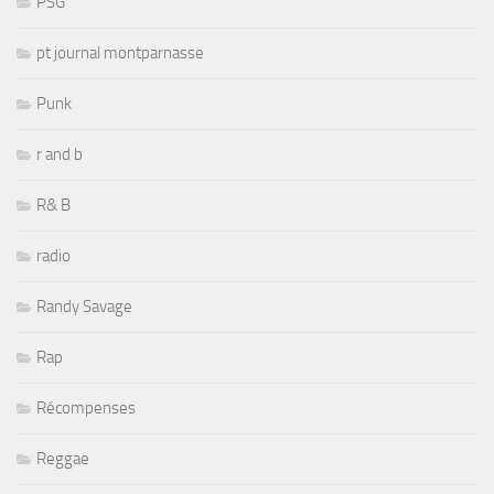
PSG
pt journal montparnasse
Punk
r and b
R& B
radio
Randy Savage
Rap
Récompenses
Reggae