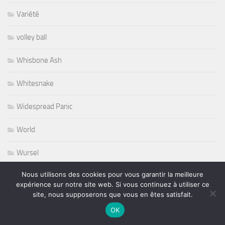
Variété
volley ball
Whisbone Ash
Whitesnake
Widespread Panic
World
Wursel
Nous utilisons des cookies pour vous garantir la meilleure
Wynton Marsalis
expérience sur notre site web. Si vous continuez à utiliser ce
site, nous supposerons que vous en êtes satisfait.
Yesterday and Today
OK