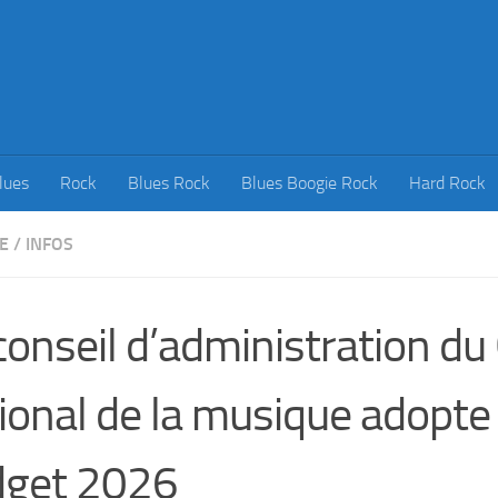
lues
Rock
Blues Rock
Blues Boogie Rock
Hard Rock
E
/
INFOS
conseil d’administration du
ional de la musique adopte
dget 2026