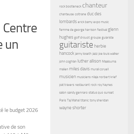
chanteur
rock bootleneck
duc des
chanteuse
coltrane
lombards
erick bamy
expo music
u Centre
glenn
femme de george harrison
festival
hughes
golf drouot
groupe
guiariste
e un
guitariste
herbie
hancock
janny loseth
jazz
joe louis walker
luther allison
john coghlan
Maalouma
miles davis
malien
murali coryell
musicien
musiciens
nilaja
norbert krief
pat travers
restaurant
rock
roy haynes
salon
sandy gennaro
status quo
sunset
Paris
Taj Mahal
titanic
tony sheridan
wayne shorter
té le budget 2026
ative de son