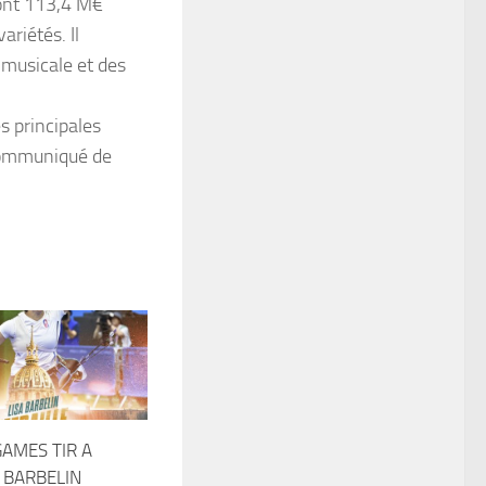
dont 113,4 M€
ariétés. Il
 musicale et des
s principales
 communiqué de
AMES TIR A
A BARBELIN