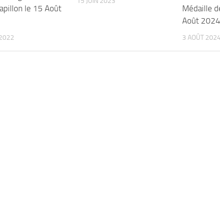
15 JUIN 2023
pillon le 15 Août
Médaille d
Août 202
2022
3 AOÛT 202