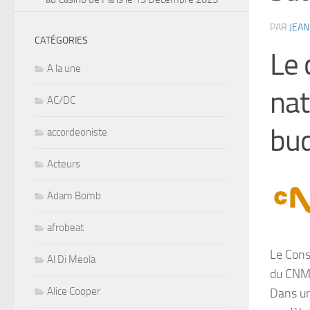
PAR
JEAN
CATÉGORIES
Le 
A la une
nat
AC/DC
bu
accordeoniste
Acteurs
Adam Bomb
afrobeat
Le Cons
Al Di Meola
du CNM
Alice Cooper
Dans un