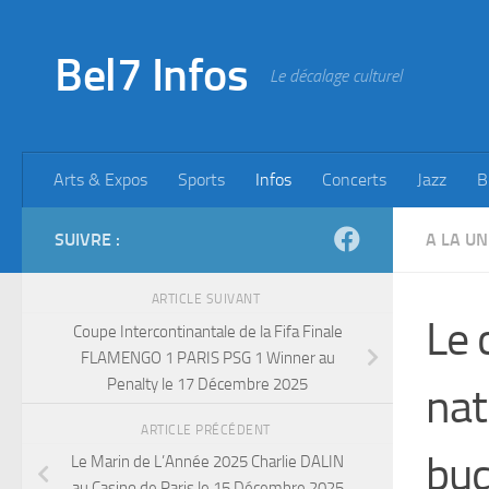
Skip to content
Bel7 Infos
Le décalage culturel
Arts & Expos
Sports
Infos
Concerts
Jazz
B
SUIVRE :
A LA UN
ARTICLE SUIVANT
Le 
Coupe Intercontinantale de la Fifa Finale
FLAMENGO 1 PARIS PSG 1 Winner au
Penalty le 17 Décembre 2025
nat
ARTICLE PRÉCÉDENT
bu
Le Marin de L’Année 2025 Charlie DALIN
au Casino de Paris le 15 Décembre 2025