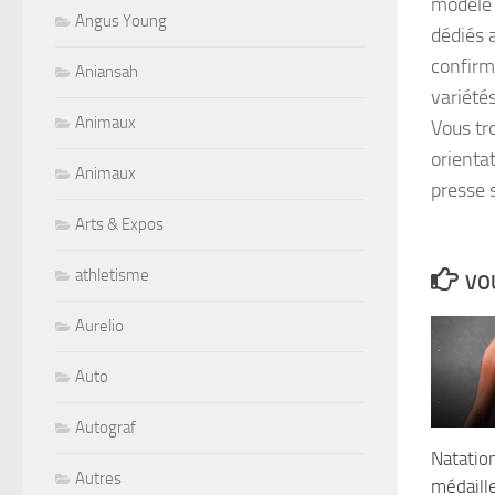
modèle 
Angus Young
dédiés a
confirm
Aniansah
variétés
Animaux
Vous tr
orienta
Animaux
presse 
Arts & Expos
athletisme
VOU
Aurelio
Auto
Autograf
Natati
Autres
médaille