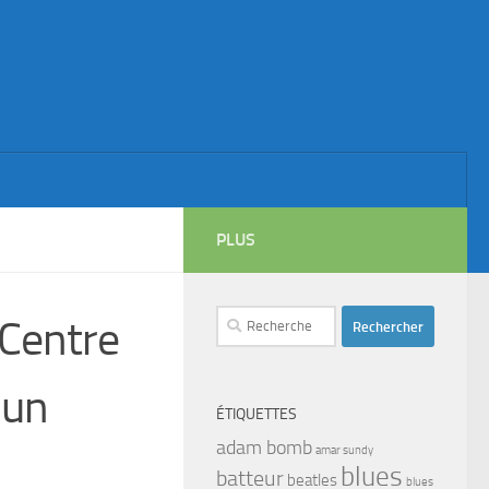
PLUS
Rechercher :
 Centre
 un
ÉTIQUETTES
adam bomb
amar sundy
blues
batteur
beatles
blues