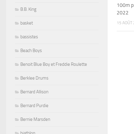
100m pa
B.B. King
2022
15 AOÛT 
basket
bassistes
Beach Boys
Benoit Blue Boy et Freddie Roulette
Berklee Drums
Bernard Allison
Bernard Purdie
Bernie Marsden
biathlon