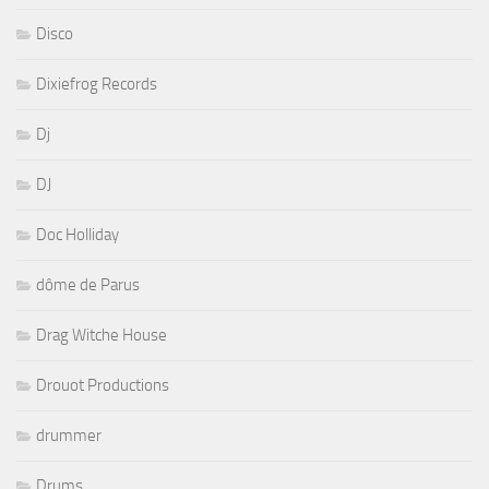
Disco
Dixiefrog Records
Dj
DJ
Doc Holliday
dôme de Parus
Drag Witche House
Drouot Productions
drummer
Drums