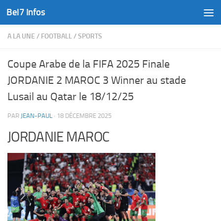
Bel7 Infos
Skip to content
A LA UNE
/
FOOTBALL
/
SPORTS
Coupe Arabe de la FIFA 2025 Finale
JORDANIE 2 MAROC 3 Winner au stade
Lusail au Qatar le 18/12/25
PAR
JEAN-PAUL
·
18 DÉCEMBRE 2025
JORDANIE MAROC