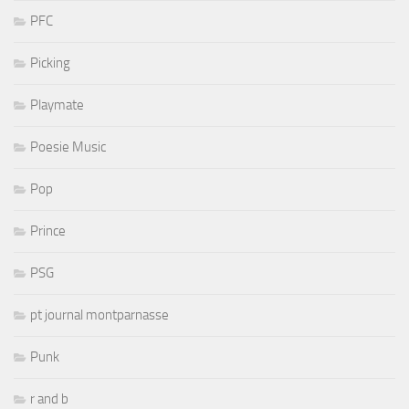
PFC
Picking
Playmate
Poesie Music
Pop
Prince
PSG
pt journal montparnasse
Punk
r and b