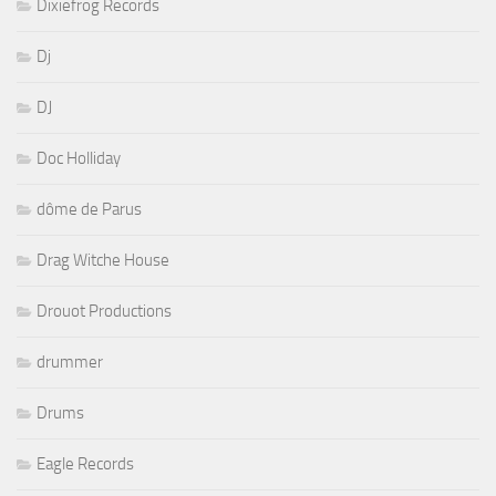
Dixiefrog Records
Dj
DJ
Doc Holliday
dôme de Parus
Drag Witche House
Drouot Productions
drummer
Drums
Eagle Records