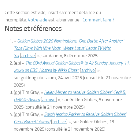
Cette section est vide, insuffisamment détaillée ou
incomplète.
Votre aide
est la bienvenue !
Comment faire ?
Notes et références
«
Golden Globes 2026 Nominations: ‘One Battle After Another’
Tops Films With Nine Nods, ‘White Lotus’ Leads TV With
Six
[
archive
]
», sur
Variety
,
8 décembre 2025
(en)
«
The 83rd Annual Golden Globes® to Air Sunday, January 11,
2026 on CBS, Hosted by Nikki Glaser
[
archive
]
»,
sur
goldenglobes.com
,
24 avril 2025
(consulté le
21 novembre
2025
)
(en)
Tim Gray, «
Helen Mirren to receive Golden Globes’ Cecil B.
DeMille Award
[
archive
]
», sur
Golden Globes
,
5 novembre
2025
(consulté le
21 novembre 2025
)
(en)
Tim Gray, «
Sarah Jessica Parker to Receive Golden Globes’
Carol Burnett Award
[
archive
]
», sur
Golden Globes
,
13
novembre 2025
(consulté le
21 novembre 2025
)