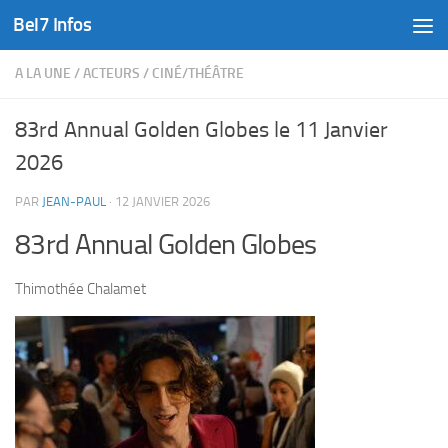
Bel7 Infos
Skip to content
A LA UNE
/
ACTEURS
/
CINÉ/THÉÂTRE
83rd Annual Golden Globes le 11 Janvier
2026
PAR
JEAN-PAUL
·
12 JANVIER 2026
83rd Annual Golden Globes
Thimothée Chalamet