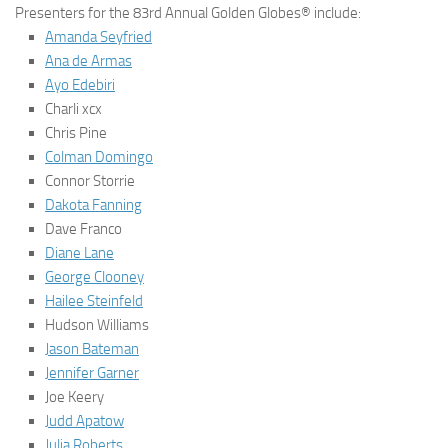
Presenters for the 83rd Annual Golden Globes® include:
Amanda Seyfried
Ana de Armas
Ayo Edebiri
Charli xcx
Chris Pine
Colman Domingo
Connor Storrie
Dakota Fanning
Dave Franco
Diane Lane
George Clooney
Hailee Steinfeld
Hudson Williams
Jason Bateman
Jennifer Garner
Joe Keery
Judd Apatow
Julia Roberts