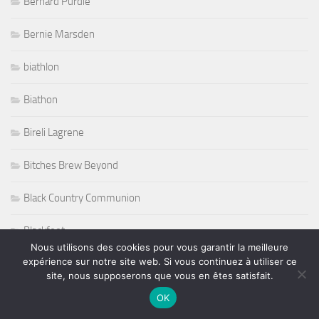
Bernard Purdie
Bernie Marsden
biathlon
Biathon
Bireli Lagrene
Bitches Brew Beyond
Black Country Communion
Blackfoot
Nous utilisons des cookies pour vous garantir la meilleure
expérience sur notre site web. Si vous continuez à utiliser ce
Bluegrass
site, nous supposerons que vous en êtes satisfait.
Blues
OK