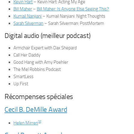
Kevin Hart
–
Kevin Hart: Acting My Age
Bill Maher
–
Bill Maher: Is Anyone Else Seeing This?
Kumail Nanjiani
–
Kumail Nanjiani: Night Thoughts
Sarah Silverman
–
Sarah Silverman: PostMortem
Digital audio (meilleur podcast)
Armchair Expert with Dax Shepard
Call Her Daddy
Good Hang with Amy Poehler
The Mel Robbins Podcast
SmartLess
Up First
Récompenses spéciales
Cecil B. DeMille Award
[
3
]
Helen Mirren