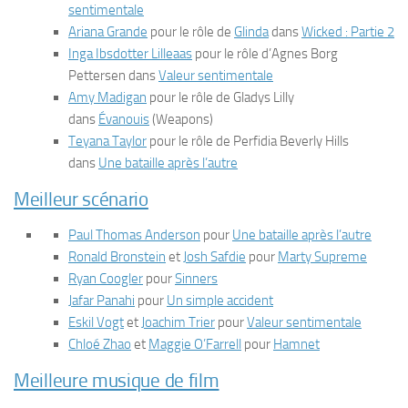
sentimentale
Ariana Grande
pour le rôle de
Glinda
dans
Wicked : Partie 2
Inga Ibsdotter Lilleaas
pour le rôle d’Agnes Borg
Pettersen dans
Valeur sentimentale
Amy Madigan
pour le rôle de Gladys Lilly
dans
Évanouis
(
Weapons
)
Teyana Taylor
pour le rôle de Perfidia Beverly Hills
dans
Une bataille après l’autre
Meilleur scénario
Paul Thomas Anderson
pour
Une bataille après l’autre
Ronald Bronstein
et
Josh Safdie
pour
Marty Supreme
Ryan Coogler
pour
Sinners
Jafar Panahi
pour
Un simple accident
Eskil Vogt
et
Joachim Trier
pour
Valeur sentimentale
Chloé Zhao
et
Maggie O’Farrell
pour
Hamnet
Meilleure musique de film