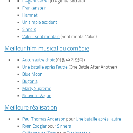
L’Agent secret
(
O Agente Secreto
)
Frankenstein
Hamnet
Un simple accident
Sinners
Valeur sentimentale
(
Sentimental Value
)
Meilleur film musical ou comédie
Aucun autre choix
(어쩔수가없다)
Une bataille après l’autre
(
One Battle After Another
)
Blue Moon
Bugonia
Marty Supreme
Nouvelle Vague
Meilleure réalisation
Paul Thomas Anderson
pour
Une bataille après l’autre
Ryan Coogler
pour
Sinners