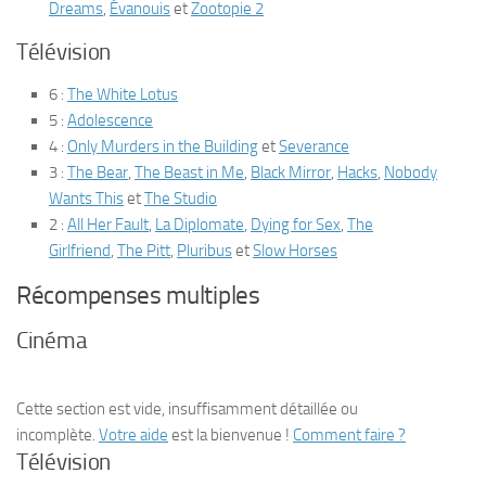
Dreams
,
Évanouis
et
Zootopie 2
Télévision
6
:
The White Lotus
5
:
Adolescence
4
:
Only Murders in the Building
et
Severance
3
:
The Bear
,
The Beast in Me
,
Black Mirror
,
Hacks
,
Nobody
Wants This
et
The Studio
2
:
All Her Fault
,
La Diplomate
,
Dying for Sex
,
The
Girlfriend
,
The Pitt
,
Pluribus
et
Slow Horses
Récompenses multiples
Cinéma
Cette section est vide, insuffisamment détaillée ou
incomplète.
Votre aide
est la bienvenue !
Comment faire ?
Télévision