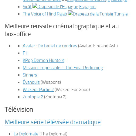
Sirāt
Espagne
The Voice of Hind Rajab
Tunisie
Meilleure réussite cinématographique et au
box-office
Avatar : De feu et de cendres
(
Avatar: Fire and Ash
)
F1
KPop Demon Hunters
Mission: Impossible – The Final Reckoning
Sinners
Évanouis
(
Weapons
)
Wicked : Partie 2
(
Wicked: For Good
)
Zootopie 2
(
Zootopia 2
)
Télévision
Meilleure série télévisée dramatique
La Diplomate
(
The Diplomat
)