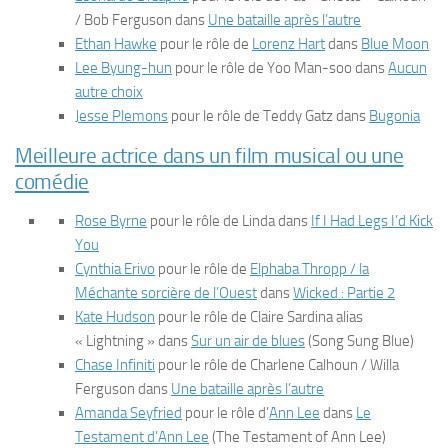
/ Bob Ferguson dans
Une bataille après l’autre
Ethan Hawke
pour le rôle de
Lorenz Hart
dans
Blue Moon
Lee Byung-hun
pour le rôle de Yoo Man-soo dans
Aucun
autre choix
Jesse Plemons
pour le rôle de Teddy Gatz dans
Bugonia
Meilleure actrice dans un film musical ou une
comédie
Rose Byrne
pour le rôle de Linda dans
If I Had Legs I’d Kick
You
Cynthia Erivo
pour le rôle de
Elphaba Thropp / la
Méchante sorcière de l’Ouest
dans
Wicked : Partie 2
Kate Hudson
pour le rôle de Claire Sardina alias
« Lightning » dans
Sur un air de blues
(
Song Sung Blue
)
Chase Infiniti
pour le rôle de Charlene Calhoun / Willa
Ferguson dans
Une bataille après l’autre
Amanda Seyfried
pour le rôle d’
Ann Lee
dans
Le
Testament d’Ann Lee
(
The Testament of Ann Lee
)