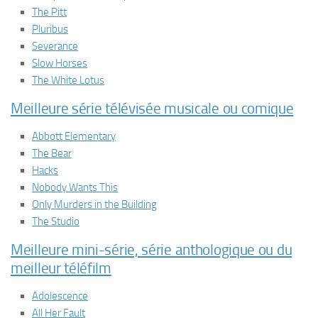
The Pitt
Pluribus
Severance
Slow Horses
The White Lotus
Meilleure série télévisée musicale ou comique
Abbott Elementary
The Bear
Hacks
Nobody Wants This
Only Murders in the Building
The Studio
Meilleure mini-série, série anthologique ou du
meilleur téléfilm
Adolescence
All Her Fault