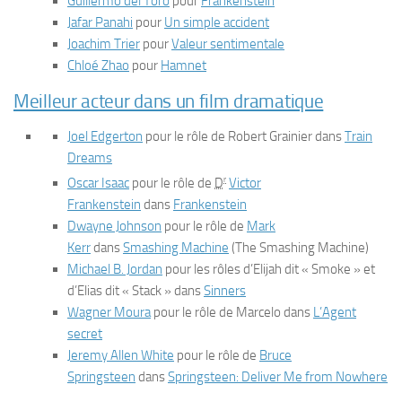
Guillermo del Toro
pour
Frankenstein
Jafar Panahi
pour
Un simple accident
Joachim Trier
pour
Valeur sentimentale
Chloé Zhao
pour
Hamnet
Meilleur acteur dans un film dramatique
Joel Edgerton
pour le rôle de Robert Grainier dans
Train
Dreams
r
Oscar Isaac
pour le rôle de
D
Victor
Frankenstein
dans
Frankenstein
Dwayne Johnson
pour le rôle de
Mark
Kerr
dans
Smashing Machine
(
The Smashing Machine
)
Michael B. Jordan
pour les rôles d’Elijah dit « Smoke » et
d’Elias dit « Stack » dans
Sinners
Wagner Moura
pour le rôle de Marcelo dans
L’Agent
secret
Jeremy Allen White
pour le rôle de
Bruce
Springsteen
dans
Springsteen: Deliver Me from Nowhere