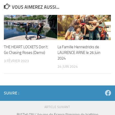
VOUS AIMEREZ AUSSI...
THE HEART LOCKETS Don’t
La Famille Hennedricks de
Go Chasing Roses (Demo)
LAURENCE ARNE le 26 Juin
2024
3 FÉVRIER 2023
24 JUIN 2024
SUIVRE :
ARTICLE SUIVANT
BIATHLON L’équipe de France féminine de biathlon