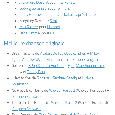
Alexandre Desplat
pour
Frankenstein
Ludwig Göransson
pour
Sinners
Jonny Greenwood
pour
Une bataille après l’autre
Kangding Ray pour
Sirāt
Max Richter
pour
Hamnet
Hans Zimmer
pour
F1
Meilleure chanson originale
Dream as One
de
Avatar : De feu et de cendres
–
Miley
Cyrus
,
Andrew Wyatt
,
Mark Ronson
et
Simon Franglen
Golden
de
KPop Demon Hunters
–
Ejae
,
Mark Sonnenblick
,
Ido, 24 et
Teddy Park
I Lied to You
de
Sinners
–
Raphael Saadiq
et
Ludwig
Göransson
No Place Like Home
de
Wicked : Partie 2
(Wicked: For Good)
–
Stephen Schwartz
The Girl in the Bubble
de
Wicked : Partie 2
(Wicked: For Good)
–
Stephen Schwartz