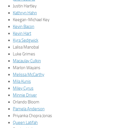
Justin Hartley
Kathryn Hahn
Keegan-Michael Key
Kevin Bacon
Kevin Hart
Kyra Sedgwick
Lalisa Manobal
Luke Grimes
Macaulay Culkin
Marlon Wayans
Melissa McCarthy
Mila Kunis
Miley Cyrus
Minnie Driver
Orlando Bloom
Pamela Anderson
Priyanka Chopra Jonas
Queen Latifah