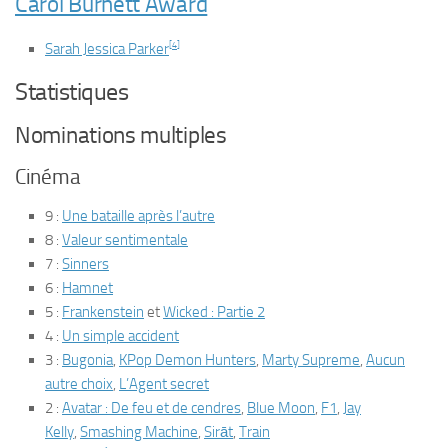
Carol Burnett Award
[
4
]
Sarah Jessica Parker
Statistiques
Nominations multiples
Cinéma
9
:
Une bataille après l’autre
8
:
Valeur sentimentale
7
:
Sinners
6
:
Hamnet
5
:
Frankenstein
et
Wicked : Partie 2
4
:
Un simple accident
3
:
Bugonia
,
KPop Demon Hunters
,
Marty Supreme
,
Aucun
autre choix
,
L’Agent secret
2
:
Avatar : De feu et de cendres
,
Blue Moon
,
F1
,
Jay
Kelly
,
Smashing Machine
,
Sirāt
,
Train