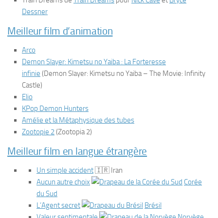
Train Dreams
de
Train Dreams
pour
Nick Cave
et
Bryce
Dessner
Meilleur film d’animation
Arco
Demon Slayer: Kimetsu no Yaiba : La Forteresse
infinie
(
Demon Slayer: Kimetsu no Yaiba – The Movie: Infinity
Castle
)
Elio
KPop Demon Hunters
Amélie et la Métaphysique des tubes
Zootopie 2
(
Zootopia 2
)
Meilleur film en langue étrangère
Un simple accident
🇮🇷 Iran
Aucun autre choix
Corée
du Sud
L’Agent secret
Brésil
Valeur sentimentale
Norvège