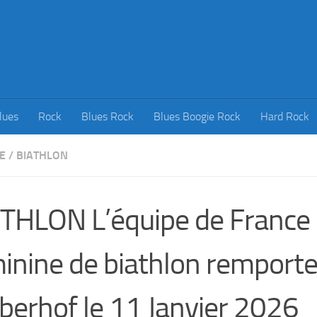
lues
Rock
Blues Rock
Blues Boogie Rock
Hard Rock
E
/
BIATHLON
THLON L’équipe de France
inine de biathlon remporte 
berhof le 11 Janvier 2026