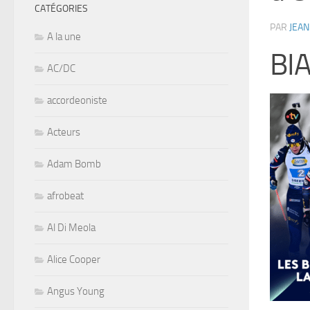
CATÉGORIES
PAR
JEAN
A la une
BI
AC/DC
accordeoniste
Acteurs
Adam Bomb
afrobeat
Al Di Meola
Alice Cooper
Angus Young