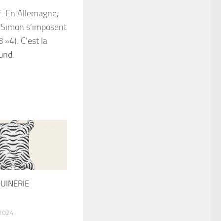
f. En Allemagne,
a Simon s’imposent
»4). C’est la
sund.
UINERIE
2024