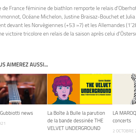
e de France féminine de biathlon remporte le relais d’Oberho
nmonnot, Océane Michelon, Justine Braisaz-Bouchet et Juli
nt devant les Norvègiennes (+53 »7) et les Allemandes (1’28 
 victoire tricolore en relais de la saison après celui d’Öster
S AIMEREZ AUSSI...
Gubbiotti news
La Boîte à Bulle la parution
LA MAROQ
de la bande dessinée THE
concerts
021
VELVET UNDERGROUND
2 OCTOBRE 