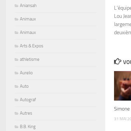
Aniansah
L’équip
Lou Jea
Animaux
largeme
deuxième
Animaux
Arts & Expos
athletisme
VOU
Aurelio
Auto
Autograf
Simone 
Autres
31 MAI 2
B.B. King