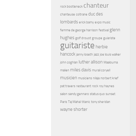
chanteur
rock bootleneck
duc des
chanteuse
coltrane
lombards
erick bamy
expo music
glenn
femme de george harrison
festival
hughes
golf drouot
groupe
guiariste
guitariste
herbie
hancock
janny loseth
jazz
joe louis walker
luther allison
john coghlan
Maalouma
miles davis
malien
murali coryell
musicien
musiciens
nilaja
norbert krief
pat travers
restaurant
rock
roy haynes
salon
sandy gennaro
status quo
sunset
Paris
Taj Mahal
titanic
tony sheridan
wayne shorter