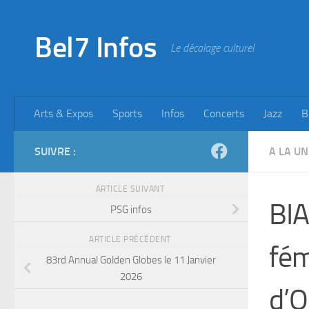
Skip to content
Bel7 Infos
Le décalage culturel
Arts & Expos
Sports
Infos
Concerts
Jazz
B
SUIVRE :
A LA UN
ARTICLE SUIVANT
BIA
PSG infos
ARTICLE PRÉCÉDENT
fém
83rd Annual Golden Globes le 11 Janvier
2026
d’O