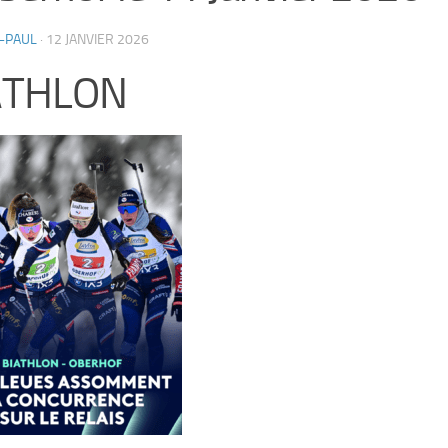
-PAUL
·
12 JANVIER 2026
ATHLON