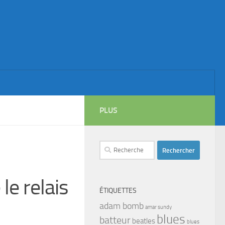
PLUS
Rechercher :
le relais
ÉTIQUETTES
adam bomb
amar sundy
blues
batteur
beatles
blues