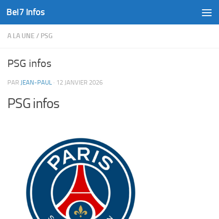
Bel7 Infos
Skip to content
A LA UNE
/
PSG
PSG infos
PAR
JEAN-PAUL
·
12 JANVIER 2026
PSG infos