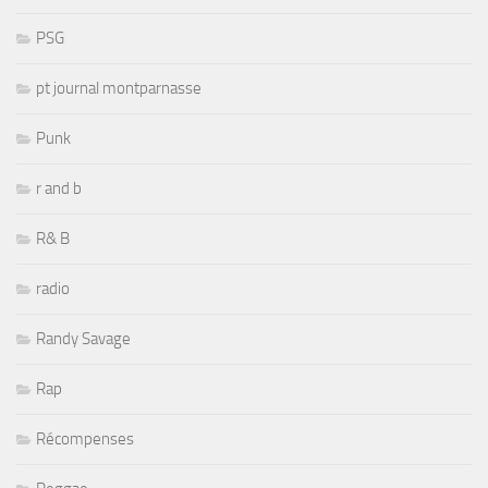
PSG
pt journal montparnasse
Punk
r and b
R& B
radio
Randy Savage
Rap
Récompenses