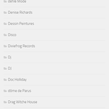
défilé Mode
Denise Richards
Dessin Peintures
Disco
Dixiefrog Records
Dj
DJ
Doc Holliday
dôme de Parus
Drag Witche House