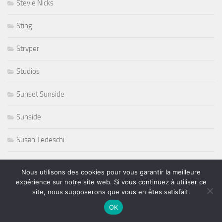
Stevie Nicks
Sting
Stryper
Studios
Sunset Sunside
Sunside
Susan Tedeschi
Ted Curson
Nous utilisons des cookies pour vous garantir la meilleure
expérience sur notre site web. Si vous continuez à utiliser ce
télevision
site, nous supposerons que vous en êtes satisfait.
OK
tennis