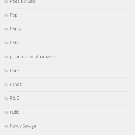
Poesie Music
Pop
Prince
PSG
pt journal montparnasse
Punk
r and b
R& B
radio
Randy Savage