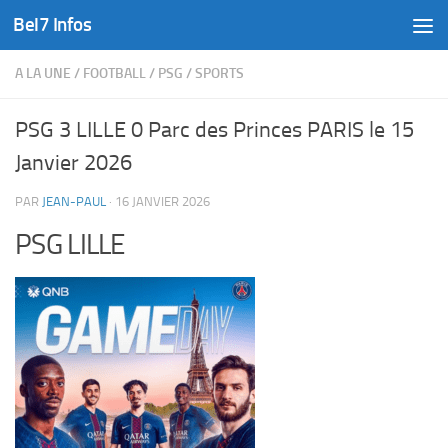
Bel7 Infos
Skip to content
A LA UNE
/
FOOTBALL
/
PSG
/
SPORTS
PSG 3 LILLE 0 Parc des Princes PARIS le 15
Janvier 2026
PAR
JEAN-PAUL
·
16 JANVIER 2026
PSG LILLE