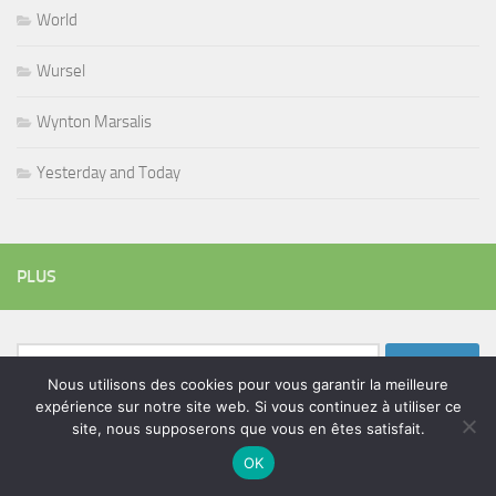
World
Wursel
Wynton Marsalis
Yesterday and Today
PLUS
Rechercher :
Nous utilisons des cookies pour vous garantir la meilleure
expérience sur notre site web. Si vous continuez à utiliser ce
site, nous supposerons que vous en êtes satisfait.
ÉTIQUETTES
OK
blues
batteur
adam bomb
beatles
amar sundy
blues rock