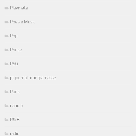
Playmate
Poesie Music
Pop
Prince
PSG
pt journal montparnasse
Punk
r and b
R& B
radio