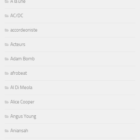
A la une
AC/DC
accordeoniste
Acteurs
Adam Bomb
afrobeat
Al Di Meola
Alice Cooper
Angus Young
Aniansah