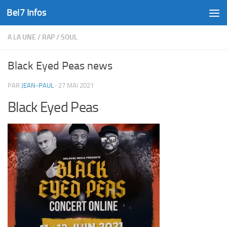
Bel7 Infos
Skip to content
A LA UNE
/
RAP
/
SOUL
Black Eyed Peas news
PAR
JEAN-PAUL
·
27 MAI 2021
Black Eyed Peas