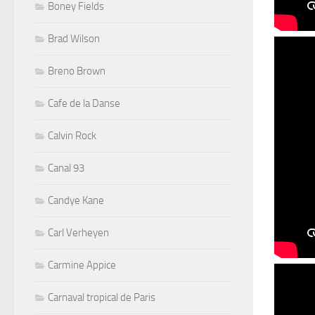
Boney Fields
Brad Wilson
Breno Brown
Cafe de la Danse
Calvin Rock
Canal 93
Candye Kane
Carl Verheyen
Carmine Appice
Carnaval tropical de Paris