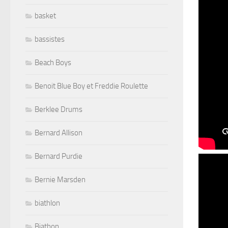
basket
bassistes
Beach Boys
Benoit Blue Boy et Freddie Roulette
Berklee Drums
Bernard Allison
Bernard Purdie
Bernie Marsden
biathlon
Biathon