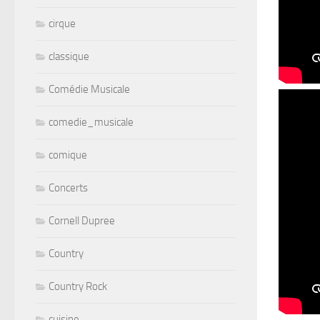
cirque
classique
Comédie Musicale
comedie_musicale
comique
Concerts
Cornell Dupree
Country
Country Rock
cuisine