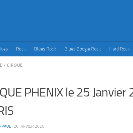
lues
Rock
Blues Rock
Blues Boogie Rock
Hard Rock
E
/
CIRQUE
QUE PHENIX le 25 Janvier
RIS
-PAUL
·
26 JANVIER 2026