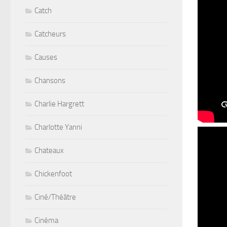
Catch
Catcheurs
Causes
Chansons
Charlie Hargrett
Charlotte Yanni
Chateaux
Chickenfoot
Ciné/Théâtre
Cinéma