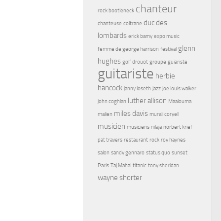
chanteur
rock bootleneck
duc des
chanteuse
coltrane
lombards
erick bamy
expo music
glenn
femme de george harrison
festival
hughes
golf drouot
groupe
guiariste
guitariste
herbie
hancock
janny loseth
jazz
joe louis walker
luther allison
john coghlan
Maalouma
miles davis
malien
murali coryell
musicien
musiciens
nilaja
norbert krief
pat travers
restaurant
rock
roy haynes
salon
sandy gennaro
status quo
sunset
Paris
Taj Mahal
titanic
tony sheridan
wayne shorter