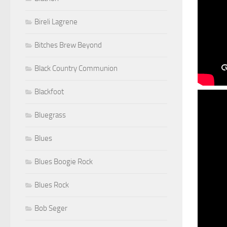
Bireli Lagrene
Bitches Brew Beyond
Black Country Communion
Blackfoot
Bluegrass
Blues
Blues Boogie Rock
Blues Rock
Bob Seger