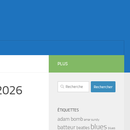
PLUS
Rechercher :
 2026
ÉTIQUETTES
adam bomb
amar sundy
blues
batteur
beatles
blues