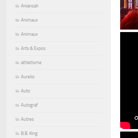
Aniansah
Animaux
Animaux
Arts & Expos
athletisme
Aurelio
Auto
Autograf
Autres
B.B. King