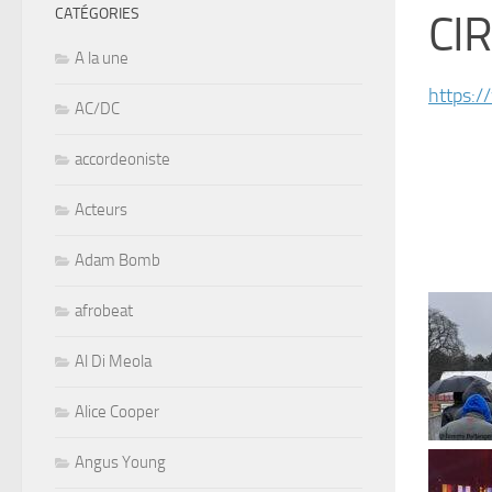
CATÉGORIES
CI
A la une
https:
AC/DC
accordeoniste
Acteurs
Adam Bomb
afrobeat
Al Di Meola
Alice Cooper
Angus Young