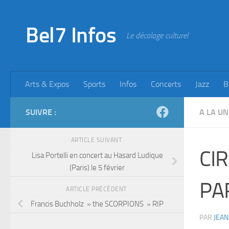
Skip to content
Bel7 Infos
Le décalage culturel
Arts & Expos
Sports
Infos
Concerts
Jazz
B
SUIVRE :
A LA UN
ARTICLE SUIVANT
CIR
Lisa Portelli en concert au Hasard Ludique
(Paris) le 5 février
PA
ARTICLE PRÉCÉDENT
Francis Buchholz » the SCORPIONS » RIP
PAR
JEAN