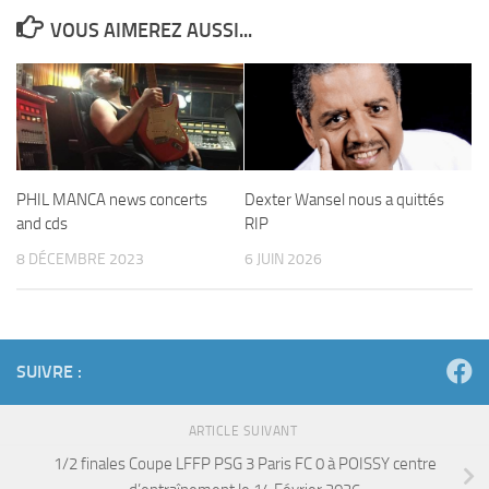
VOUS AIMEREZ AUSSI...
PHIL MANCA news concerts
Dexter Wansel nous a quittés
and cds
RIP
8 DÉCEMBRE 2023
6 JUIN 2026
SUIVRE :
ARTICLE SUIVANT
1/2 finales Coupe LFFP PSG 3 Paris FC 0 à POISSY centre