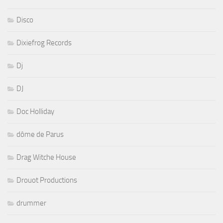
Disco
Dixiefrog Records
Dj
DJ
Doc Holliday
dôme de Parus
Drag Witche House
Drouot Productions
drummer