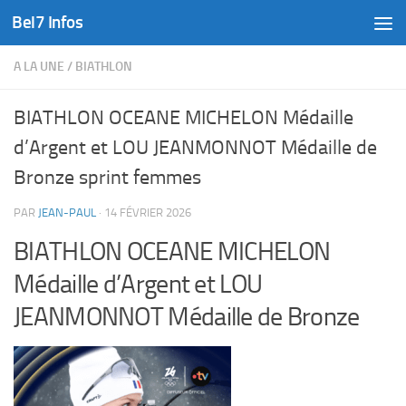
Bel7 Infos
Skip to content
A LA UNE
/
BIATHLON
BIATHLON OCEANE MICHELON Médaille
d’Argent et LOU JEANMONNOT Médaille de
Bronze sprint femmes
PAR
JEAN-PAUL
·
14 FÉVRIER 2026
BIATHLON OCEANE MICHELON
Médaille d’Argent et LOU
JEANMONNOT Médaille de Bronze