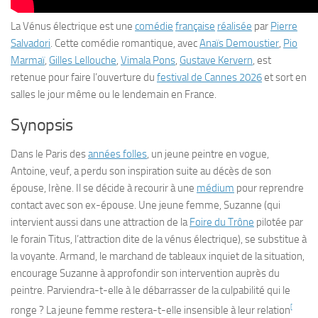
La Vénus électrique
est une
comédie
française
réalisée
par
Pierre
Salvadori
. Cette comédie romantique, avec
Anaïs Demoustier
,
Pio
Marmaï
,
Gilles Lellouche
,
Vimala Pons
,
Gustave Kervern
, est
retenue pour faire l’ouverture du
festival de Cannes 2026
et sort en
salles le jour même ou le lendemain en France.
Synopsis
Dans le Paris des
années folles
, un jeune peintre en vogue,
Antoine, veuf, a perdu son inspiration suite au décès de son
épouse, Irène. Il se décide à recourir à une
médium
pour reprendre
contact avec son ex-épouse. Une jeune femme, Suzanne (qui
intervient aussi dans une attraction de la
Foire du Trône
pilotée par
le forain Titus, l’attraction dite de la
vénus électrique
), se substitue à
la voyante. Armand, le marchand de tableaux inquiet de la situation,
encourage Suzanne à approfondir son intervention auprès du
peintre. Parviendra-t-elle à le débarrasser de la culpabilité qui le
[
ronge ? La jeune femme restera-t-elle insensible à leur relation