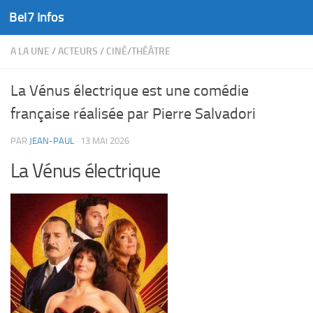
Bel7 Infos
Skip to content
A LA UNE
/
ACTEURS
/
CINÉ/THÉÂTRE
La Vénus électrique est une comédie
française réalisée par Pierre Salvadori
PAR
JEAN-PAUL
·
13 MAI 2026
La Vénus électrique