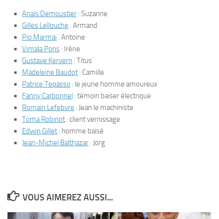
Anaïs Demoustier
: Suzanne
Gilles Lellouche
: Armand
Pio Marmaï
: Antoine
Vimala Pons
: Irène
Gustave Kervern
: Titus
Madeleine Baudot
: Camille
Patrice Tepasso
: le jeune homme amoureux
Fanny Carbonnel
: témoin baiser électrique
Romain Lefebvre
: Jean le machiniste
Toma Robinot
: client vernissage
Edwin Gillet
: homme baisé
Jean-Michel Balthazar
: Jorg
VOUS AIMEREZ AUSSI...