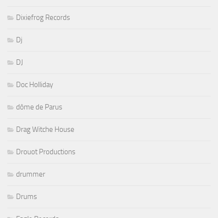
Dixiefrog Records
Dj
DJ
Doc Holliday
dôme de Parus
Drag Witche House
Drouot Productions
drummer
Drums