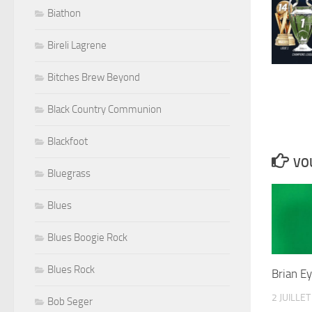
Biathon
Bireli Lagrene
Bitches Brew Beyond
Black Country Communion
Blackfoot
VOU
Bluegrass
Blues
Blues Boogie Rock
Blues Rock
Brian E
2 JUILLE
Bob Seger