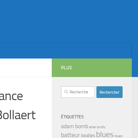
PLUS
Rechercher :
ance
ollaert
ÉTIQUETTES
adam bomb
amar sundy
blues
batteur
beatles
blues