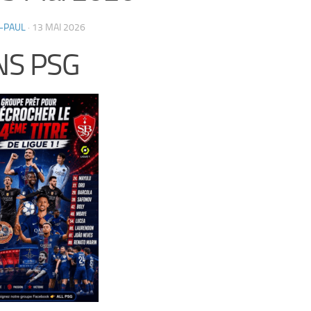
-PAUL
·
13 MAI 2026
NS PSG