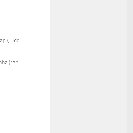
ap.), Udol –
ha (cap.),