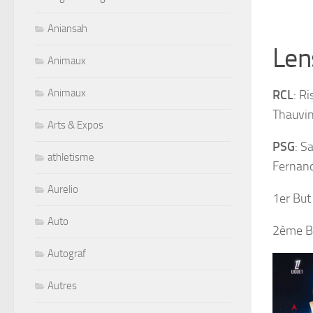
Aniansah
Len
Animaux
Animaux
RCL
: R
Thauvin
Arts & Expos
PSG
: S
athletisme
Fernand
Aurelio
1er But
Auto
2ème B
Autograf
Autres