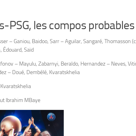
s-PSG, les compos probables
isser – Ganiou, Baidoo, Sarr – Aguilar, Sangaré, Thomasson (c
, Édouard, Saïd
afonov – Mayulu, Zabarnyi, Beraldo, Hernandez – Neves, Vitin
ez – Doué, Dembélé, Kvaratskhelia
 Kvaratskhelia
ut Ibrahim MBaye