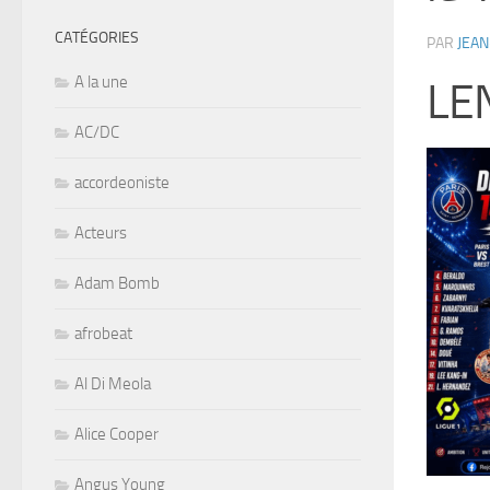
CATÉGORIES
PAR
JEAN
A la une
LE
AC/DC
accordeoniste
Acteurs
Adam Bomb
afrobeat
Al Di Meola
Alice Cooper
Angus Young