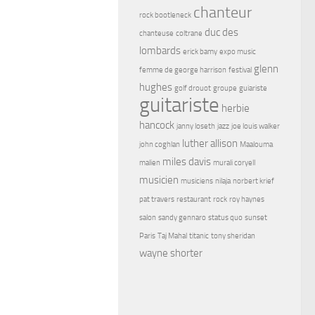
chanteur
rock bootleneck
duc des
chanteuse
coltrane
lombards
erick bamy
expo music
glenn
femme de george harrison
festival
hughes
golf drouot
groupe
guiariste
guitariste
herbie
hancock
janny loseth
jazz
joe louis walker
luther allison
john coghlan
Maalouma
miles davis
malien
murali coryell
musicien
musiciens
nilaja
norbert krief
pat travers
restaurant
rock
roy haynes
salon
sandy gennaro
status quo
sunset
Paris
Taj Mahal
titanic
tony sheridan
wayne shorter