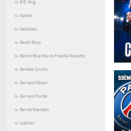
B.B. King
basket
bassistes
Beach Boys
Benoit Blue Boy et Freddie Roulette
Berklee Drums
Bernard Allison
Bernard Purdie
Bernie Marsden
biathlon