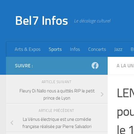
Skip to content
Bel7 Infos
Le décalage culturel
Arts & Expos
Sports
Infos
Concerts
Jazz
B
SUIVRE :
A LA UN
ARTICLE SUIVANT
LEN
Fleury Di Nallo nous a quittés RIP le petit
prince de Lyon
pou
ARTICLE PRÉCÉDENT
La Vénus électrique est une comédie
le 
française réalisée par Pierre Salvadori