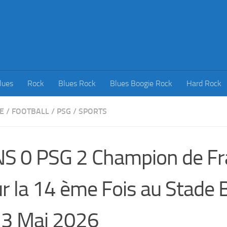
lues
Rock
Blues Rock
Blues Boogie Rock
Hard Rock
E
/
FOOTBALL
/
PSG
/
SPORTS
S 0 PSG 2 Champion de Fr
r la 14 ème Fois au Stade B
13 Mai 2026