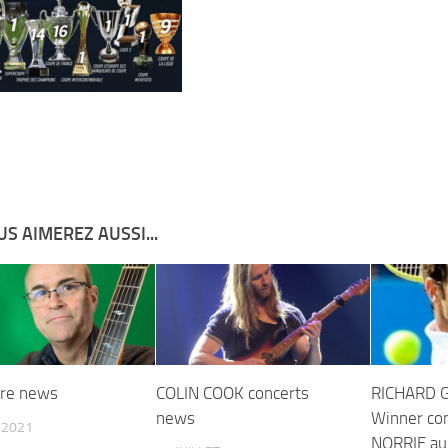
S AIMEREZ AUSSI...
yre news
COLIN COOK concerts
RICHARD 
news
Winner c
T 2021
NORRIE au