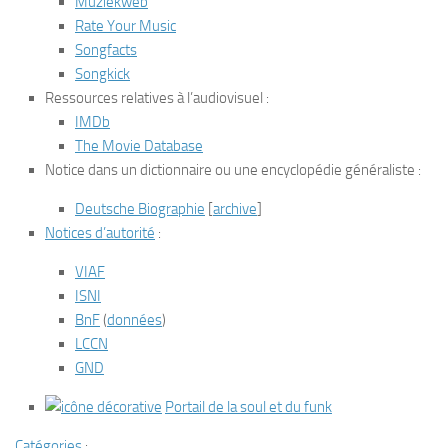
Muziekweb
Rate Your Music
Songfacts
Songkick
Ressources relatives à l’audiovisuel
:
IMDb
The Movie Database
Notice dans un dictionnaire ou une encyclopédie généraliste
:
Deutsche Biographie
[
archive
]
Notices d’autorité
:
VIAF
ISNI
BnF
(
données
)
LCCN
GND
Portail de la soul et du funk
Catégories
: