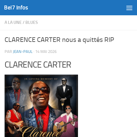
Bel7 Infos
Skip to content
A LA UNE
/
BLUES
CLARENCE CARTER nous a quittés RIP
PAR
JEAN-PAUL
·
14 MAI 2026
CLARENCE CARTER