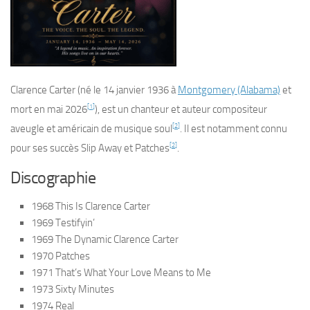
Clarence Carter
(né le
14 janvier 1936
à
Montgomery (Alabama)
et
[
1
]
mort en mai 2026
), est un chanteur et auteur compositeur
[
2
]
aveugle et américain de musique soul
. Il est notamment connu
[
2
]
pour ses succès
Slip Away
et
Patches
.
Discographie
1968
This Is Clarence Carter
1969
Testifyin’
1969
The Dynamic Clarence Carter
1970
Patches
1971
That’s What Your Love Means to Me
1973
Sixty Minutes
1974
Real