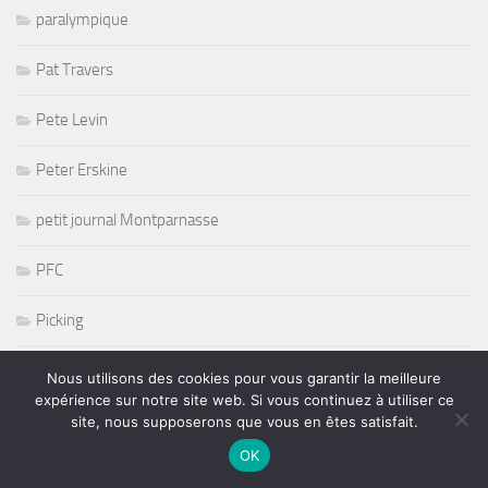
paralympique
Pat Travers
Pete Levin
Peter Erskine
petit journal Montparnasse
PFC
Picking
Playmate
Nous utilisons des cookies pour vous garantir la meilleure
expérience sur notre site web. Si vous continuez à utiliser ce
Poesie Music
site, nous supposerons que vous en êtes satisfait.
OK
Pop