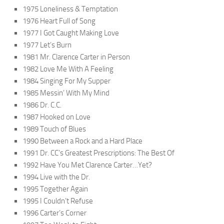
1975
Loneliness & Temptation
1976
Heart Full of Song
1977
I Got Caught Making Love
1977
Let’s Burn
1981
Mr. Clarence Carter in Person
1982
Love Me With A Feeling
1984
Singing For My Supper
1985
Messin’ With My Mind
1986
Dr. C.C.
1987
Hooked on Love
1989
Touch of Blues
1990
Between a Rock and a Hard Place
1991
Dr. CC’s Greatest Prescriptions: The Best Of
1992
Have You Met Clarence Carter…Yet?
1994
Live with the Dr.
1995
Together Again
1995
I Couldn’t Refuse
1996
Carter’s Corner