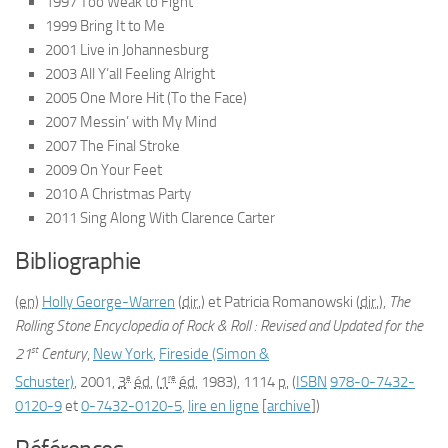
1997
Too Weak to Fight
1999
Bring It to Me
2001
Live in Johannesburg
2003
All Y’all Feeling Alright
2005
One More Hit (To the Face)
2007
Messin’ with My Mind
2007
The Final Stroke
2009
On Your Feet
2010
A Christmas Party
2011
Sing Along With Clarence Carter
Bibliographie
(en)
Holly
George-Warren
(
dir.
) et Patricia
Romanowski
(
dir.
),
The
Rolling Stone Encyclopedia of Rock & Roll : Revised and Updated for the
st
21
Century
,
New York
,
Fireside (Simon &
e
re
Schuster)
,
2001
,
3
éd.
(
1
éd.
1983), 1114
p.
(
ISBN
978-0-7432-
0120-9
et
0-7432-0120-5
,
lire en ligne
[
archive
]
)