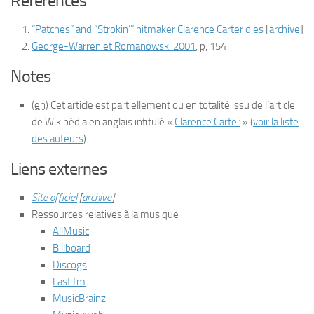
Références
“Patches” and “Strokin’” hitmaker Clarence Carter dies
[
archive
]
George-Warren et Romanowski 2001
,
p.
154
Notes
(en)
Cet article est partiellement ou en totalité issu de l’article
de Wikipédia en anglais intitulé
«
Clarence Carter
»
(
voir la liste
des auteurs
)
.
Liens externes
Site officiel
[
archive
]
Ressources relatives à la musique
:
AllMusic
Billboard
Discogs
Last.fm
MusicBrainz