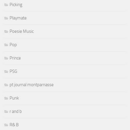
Picking
Playmate
Poesie Music
Pop
Prince
PSG
pt journal montparnasse
Punk
r and b
R& B