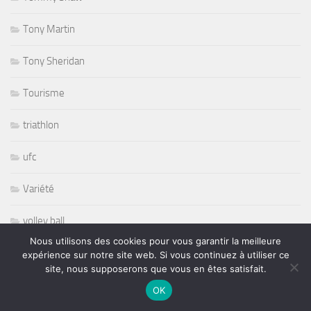
Tony Martin
Tony Sheridan
Tourisme
triathlon
ufc
Variété
volley ball
Nous utilisons des cookies pour vous garantir la meilleure
Whisbone Ash
expérience sur notre site web. Si vous continuez à utiliser ce
site, nous supposerons que vous en êtes satisfait.
Whitesnake
OK