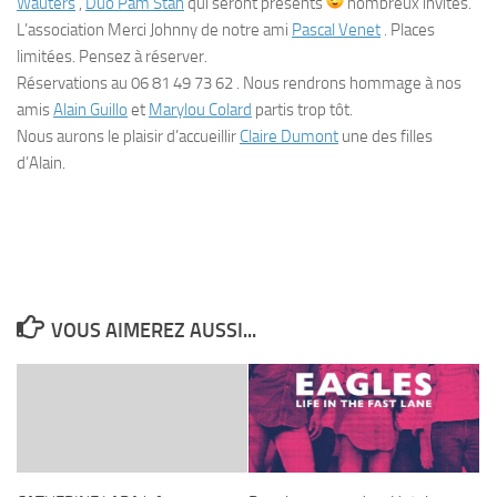
Wauters
,
Duo Pam Stan
qui seront présents
nombreux invités.
L’association Merci Johnny de notre ami
Pascal Venet
. Places
limitées. Pensez à réserver.
Réservations au 06 81 49 73 62 . Nous rendrons hommage à nos
amis
Alain Guillo
et
Marylou Colard
partis trop tôt.
Nous aurons le plaisir d’accueillir
Claire Dumont
une des filles
d’Alain.
VOUS AIMEREZ AUSSI...