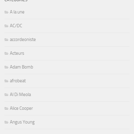
A la une
AC/DC
accordeoniste
Acteurs
Adam Bomb
afrobeat
Al Di Meola
Alice Cooper
Angus Young