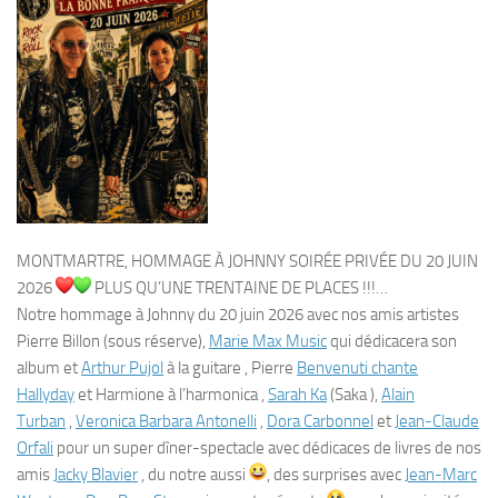
MONTMARTRE, HOMMAGE À JOHNNY SOIRÉE PRIVÉE DU 20 JUIN
2026
PLUS QU’UNE TRENTAINE DE PLACES !!!…
Notre hommage à Johnny du 20 juin 2026 avec nos amis artistes
Pierre Billon (sous réserve),
Marie Max Music
qui dédicacera son
album et
Arthur Pujol
à la guitare , Pierre
Benvenuti chante
Hallyday
et Harmione à l’harmonica ,
Sarah Ka
(Saka ),
Alain
Turban
,
Veronica Barbara Antonelli
,
Dora Carbonnel
et
Jean-Claude
Orfali
pour un super dîner-spectacle avec dédicaces de livres de nos
amis
Jacky Blavier
, du notre aussi
, des surprises avec
Jean-Marc