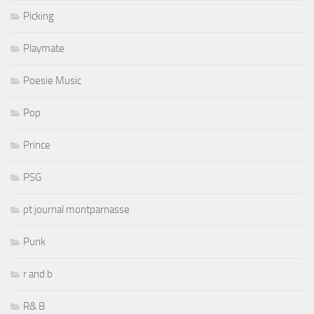
Picking
Playmate
Poesie Music
Pop
Prince
PSG
pt journal montparnasse
Punk
r and b
R& B