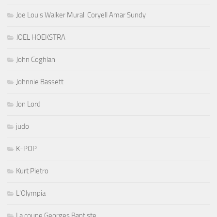
Joe Louis Walker Murali Coryell Amar Sundy
JOEL HOEKSTRA
John Coghlan
Johnnie Bassett
Jon Lord
judo
K-POP
Kurt Pietro
L'Olympia
La coupe Georges Baptiste