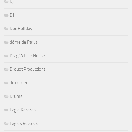
Dj
DJ
Doc Holliday
dôme de Parus
Drag Witche House
Drouot Productions
drummer
Drums
Eagle Records
Eagles Records