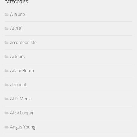
CATÉGORIES
A la une
AC/DC
accordeoniste
Acteurs
Adam Bomb
afrobeat
Al Di Meola
Alice Cooper
Angus Young