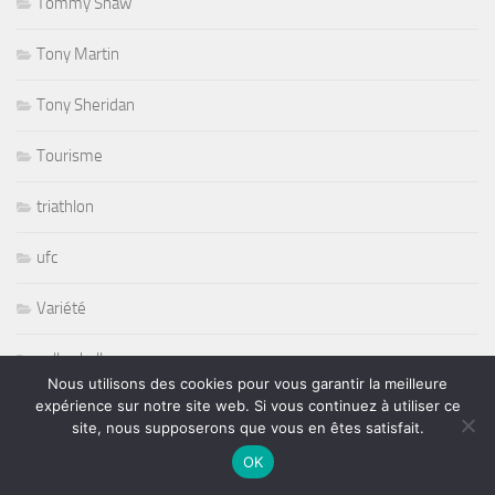
Tommy Shaw
Tony Martin
Tony Sheridan
Tourisme
triathlon
ufc
Variété
volley ball
Nous utilisons des cookies pour vous garantir la meilleure
expérience sur notre site web. Si vous continuez à utiliser ce
Whisbone Ash
site, nous supposerons que vous en êtes satisfait.
Whitesnake
OK