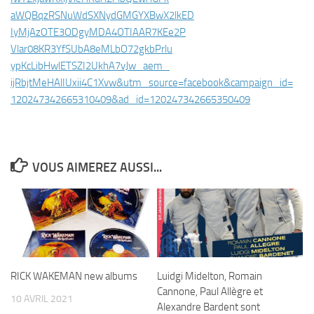
aWQBqzRSNuWdSXNydGMGYXBwX2lkED
IyMjAzOTE3ODgyMDA4OTIAAR7KEe2P
Vlar08KR3YfSUbA8eMLbO72gkbPrlu
ypKcLibHwlETSZI2UkhA7vJw_aem_
ijRbjtMeHAlIUxii4C1Xvw&utm_
source=facebook&campaign_id=
120247342665310409&ad_id=
120247342665350409
VOUS AIMEREZ AUSSI...
RICK WAKEMAN new albums
Luidgi Midelton, Romain
Cannone, Paul Allègre et
10 AVRIL 2021
Alexandre Bardent sont