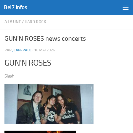
Bel7 Infos
Skip to content
A LA UNE
/
HARD ROCK
GUN’N ROSES news concerts
PAR
JEAN-PAUL
·
16 MAI 2026
GUN’N ROSES
Slash