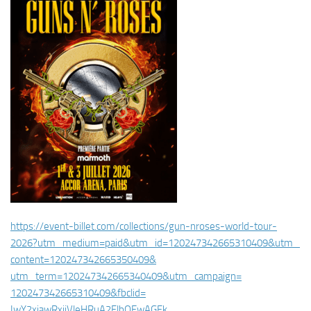
https://event-billet.com/
collections/gun-nroses-world-
tour-
2026?utm_medium=paid&utm_
id=120247342665310409&utm_
content=120247342665350409&
utm_term=120247342665340409&
utm_campaign=
120247342665310409&fbclid=
IwY2xjawRxijVleHRuA2FlbQEwAGFk