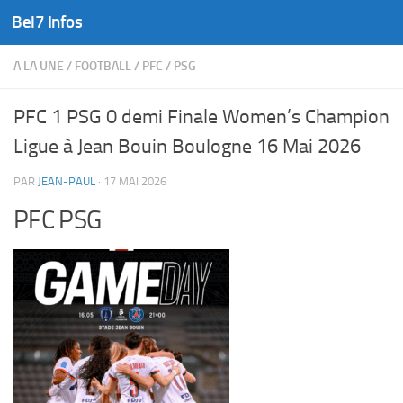
Bel7 Infos
Skip to content
A LA UNE
/
FOOTBALL
/
PFC
/
PSG
PFC 1 PSG 0 demi Finale Women’s Champion
Ligue à Jean Bouin Boulogne 16 Mai 2026
PAR
JEAN-PAUL
·
17 MAI 2026
PFC PSG