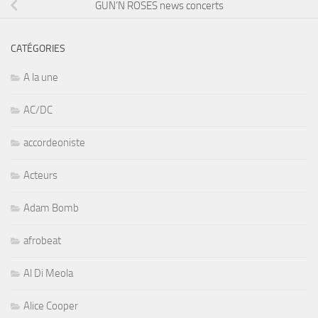
GUN’N ROSES news concerts
CATÉGORIES
A la une
AC/DC
accordeoniste
Acteurs
Adam Bomb
afrobeat
Al Di Meola
Alice Cooper