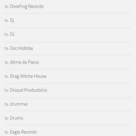
Dixiefrog Records
Dj
DJ
Doc Holliday
dôme de Parus
Drag Witche House
Drouot Productions
drummer
Drums
Eagle Records